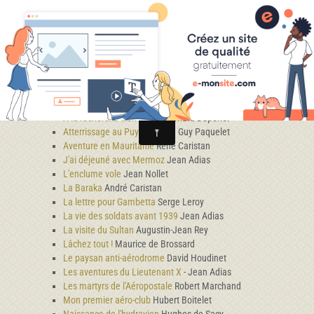
Avant 1939
À la conquête du Sahara en Breguet XIV
Auteur inconnu
À la recherche d'un "djich"
Bernard Dupérier
Atterrissage au Puy de Dôme
Guy Paquelet
Aventure en Mauritanie
René Caristan
J'ai déjeuné avec Mermoz
Jean Adias
L'enclume vole
Jean Nollet
La Baraka
André Caristan
La lettre pour Gambetta
Serge Leroy
La vie des soldats avant 1939
Jean Adias
La visite du Sultan
Augustin-Jean Rey
Lâchez tout !
Maurice de Brossard
Le paysan anti-aérodrome
David Houdinet
Les aventures du Lieutenant X
- Jean Adias
Les martyrs de l'Aéropostale
Robert Marchand
Mon premier aéro-club
Hubert Boitelet