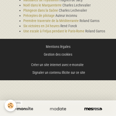
Naissance de l'hydravion
Hughes de Sacy
Noël dans le Marquenterre
Charles Lechevalier
Plongeon dans la Saône
Charles Lechevalier
Préceptes de pilotage
Auteur inconnu
Première traversée de la Méditerranée
Roland Garros
Six victoires en 24 heures
René Fonck
Une escale à Fréjus pendant le Paris-Rome
Roland Garros
Mentions légales
Gestion des cookies
Créer un site internet avec e-monsite
Signaler un contenu illicite sur ce site
SPONSORS