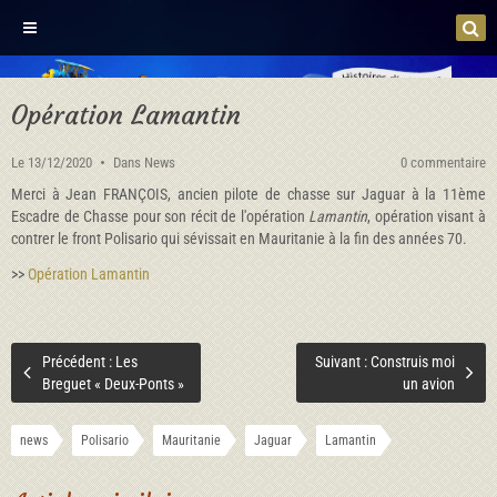
Opération Lamantin
Le 13/12/2020
Dans
News
0 commentaire
Merci à Jean FRANÇOIS, ancien pilote de chasse sur Jaguar à la 11ème
Escadre de Chasse pour son récit de l'opération
Lamantin
, opération visant à
contrer le front Polisario qui sévissait en Mauritanie à la fin des années 70.
>>
Opération Lamantin
Précédent : Les
Suivant : Construis moi
Breguet « Deux-Ponts »
un avion
news
Polisario
Mauritanie
Jaguar
Lamantin