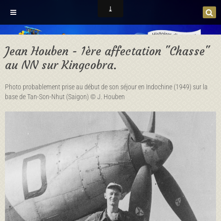
Jean Houben - 1ère affectation "Chasse"
au NN sur Kingcobra.
Photo probablement prise au début de son séjour en Indochine (1949) sur la
base de Tan-Son-Nhut (Saigon) © J. Houben