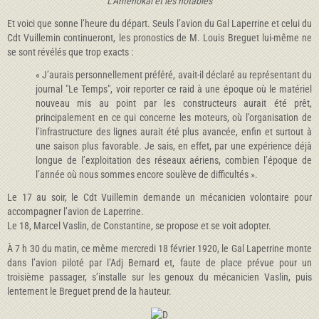
L'Amenokal et les notables
Et voici que sonne l’heure du départ. Seuls l’avion du Gal Laperrine et celui du
Cdt Vuillemin continueront, les pronostics de M. Louis Breguet lui-même ne
se sont révélés que trop exacts :
« J’aurais personnellement préféré, avait-il déclaré au représentant du
journal "Le Temps", voir reporter ce raid à une époque où le matériel
nouveau mis au point par les constructeurs aurait été prêt,
principalement en ce qui concerne les moteurs, où l’organisation de
l’infrastructure des lignes aurait été plus avancée, enfin et surtout à
une saison plus favorable. Je sais, en effet, par une expérience déjà
longue de l’exploitation des réseaux aériens, combien l’époque de
l’année où nous sommes encore soulève de difficultés ».
Le 17 au soir, le Cdt Vuillemin demande un mécanicien volontaire pour
accompagner l’avion de Laperrine.
Le 18, Marcel Vaslin, de Constantine, se propose et se voit adopter.
À 7 h 30 du matin, ce même mercredi 18 février 1920, le Gal Laperrine monte
dans l’avion piloté par l’Adj Bernard et, faute de place prévue pour un
troisième passager, s’installe sur les genoux du mécanicien Vaslin, puis
lentement le Breguet prend de la hauteur.