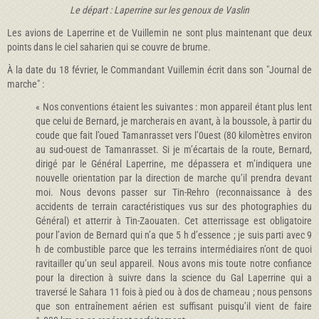
Le départ : Laperrine sur les genoux de Vaslin
Les avions de Laperrine et de Vuillemin ne sont plus maintenant que deux
points dans le ciel saharien qui se couvre de brume.
À la date du 18 février, le Commandant Vuillemin écrit dans son "Journal de
marche" :
« Nos conventions étaient les suivantes : mon appareil étant plus lent
que celui de Bernard, je marcherais en avant, à la boussole, à partir du
coude que fait l’oued Tamanrasset vers l’0uest (80 kilomètres environ
au sud-ouest de Tamanrasset. Si je m’écartais de la route, Bernard,
dirigé par le Général Laperrine, me dépassera et m’indiquera une
nouvelle orientation par la direction de marche qu’il prendra devant
moi. Nous devons passer sur Tin-Rehro (reconnaissance à des
accidents de terrain caractéristiques vus sur des photographies du
Général) et atterrir à Tin-Zaouaten. Cet atterrissage est obligatoire
pour l’avion de Bernard qui n’a que 5 h d’essence ; je suis parti avec 9
h de combustible parce que les terrains intermédiaires n’ont de quoi
ravitailler qu’un seul appareil. Nous avons mis toute notre confiance
pour la direction à suivre dans la science du Gal Laperrine qui a
traversé le Sahara 11 fois à pied ou à dos de chameau ; nous pensons
que son entraînement aérien est suffisant puisqu’il vient de faire