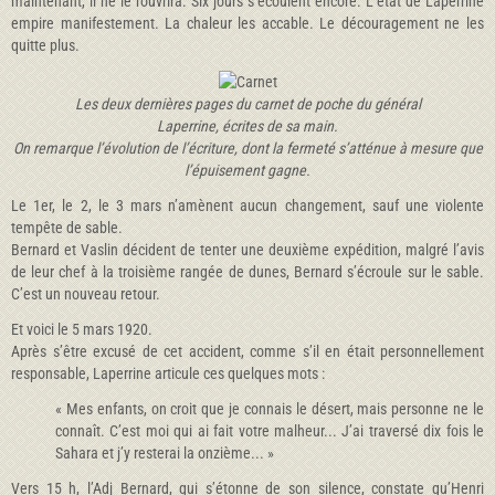
maintenant, il ne le rouvrira. Six jours s’écoulent encore. L’état de Laperrine
empire manifestement. La chaleur les accable. Le découragement ne les
quitte plus.
Les deux dernières pages du carnet de poche du général
Laperrine, écrites de sa main.
On remarque l’évolution de l’écriture, dont la fermeté s’atténue à mesure que
l’épuisement gagne.
Le 1er, le 2, le 3 mars n’amènent aucun changement, sauf une violente
tempête de sable.
Bernard et Vaslin décident de tenter une deuxième expédition, malgré l’avis
de leur chef à la troisième rangée de dunes, Bernard s’écroule sur le sable.
C’est un nouveau retour.
Et voici le 5 mars 1920.
Après s’être excusé de cet accident, comme s’il en était personnellement
responsable, Laperrine articule ces quelques mots :
« Mes enfants, on croit que je connais le désert, mais personne ne le
connaît. C’est moi qui ai fait votre malheur... J’ai traversé dix fois le
Sahara et j’y resterai la onzième... »
Vers 15 h, l’Adj Bernard, qui s’étonne de son silence, constate qu’Henri