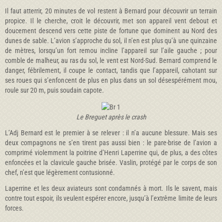
Il faut atterrir, 20 minutes de vol restent à Bernard pour découvrir un terrain
propice. Il le cherche, croit le découvrir, met son appareil vent debout et
doucement descend vers cette piste de fortune que dominent au Nord des
dunes de sable. L’avion s’approche du sol, il n’en est plus qu’à une quinzaine
de mètres, lorsqu’un fort remou incline l’appareil sur l’aile gauche ; pour
comble de malheur, au ras du sol, le vent est Nord-Sud. Bernard comprend le
danger, fébrilement, il coupe le contact, tandis que l’appareil, cahotant sur
ses roues qui s’enfoncent de plus en plus dans un sol désespérément mou,
roule sur 20 m, puis soudain capote.
Le Breguet après le crash
L’Adj Bernard est le premier à se relever : il n’a aucune blessure. Mais ses
deux compagnons ne s’en tirent pas aussi bien : le pare-brise de l’avion a
comprimé violemment la poitrine d’Henri Laperrine qui, de plus, a des côtes
enfoncées et la clavicule gauche brisée. Vaslin, protégé par le corps de son
chef, n’est que légèrement contusionné.
Laperrine et les deux aviateurs sont condamnés à mort. Ils le savent, mais
contre tout espoir, ils veulent espérer encore, jusqu’à l’extrême limite de leurs
forces.