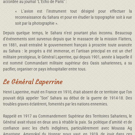
accordée au journal "L’Écho de Paris" :
« L’avion est l’instrument tout désigné pour effectuer la
reconnaissance du Sahara et pour en étudier la topographie soit à vue
soit par la photographie ».
Depuis quelque temps, le Sahara n’est pourtant plus inconnu. Beaucoup
d’événements sont survenus depuis que le massacre de la mission Flatters,
en 1881, avait entraîné le gouvernement français à proscrire toute avancée
au Sahara : le progrès a été immense, et l’artisan principal en est un chef
militaire prestigieux, le Général Laperrine, qui depuis 1901, année à laquelle il
est nommé Commandant militaire supérieur des Oasis sahariennes, a su
pacifier, organiser ce pays inhospitalier entre tous.
Le Général Laperrine
Henri Laperrine, muté en France en 1910, était absent de ce territoire que l’on
pouvait déjà appeler "Son" Sahara au début de la guerre de 1914-18. Des
troubles graves éclatèrent, fomentés par les nations ennemies.
Rappelé en 1917 au Commandement Supérieur des Territoires Sahariens, le
Général avait réussi en deux ans à rétablir la paix. Sa politique d’amitié et de
confiance avec les chefs indigènes, particulièrement avec Moussa Ag
Amastane, Amenokal du Hoggar, nous vaut, en 1919, de jouir dans ces