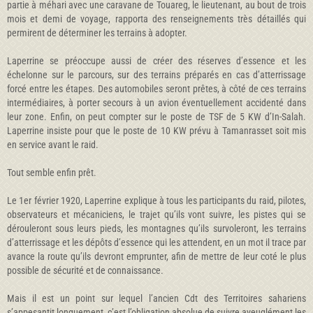
partie à méhari avec une caravane de Touareg, le lieutenant, au bout de trois
mois et demi de voyage, rapporta des renseignements très détaillés qui
permirent de déterminer les terrains à adopter.
Laperrine se préoccupe aussi de créer des réserves d’essence et les
échelonne sur le parcours, sur des terrains préparés en cas d’atterrissage
forcé entre les étapes. Des automobiles seront prêtes, à côté de ces terrains
intermédiaires, à porter secours à un avion éventuellement accidenté dans
leur zone. Enfin, on peut compter sur le poste de TSF de 5 KW d’In-Salah.
Laperrine insiste pour que le poste de 10 KW prévu à Tamanrasset soit mis
en service avant le raid.
Tout semble enfin prêt.
Le 1er février 1920, Laperrine explique à tous les participants du raid, pilotes,
observateurs et mécaniciens, le trajet qu’ils vont suivre, les pistes qui se
dérouleront sous leurs pieds, les montagnes qu’ils survoleront, les terrains
d’atterrissage et les dépôts d’essence qui les attendent, en un mot il trace par
avance la route qu’ils devront emprunter, afin de mettre de leur coté le plus
possible de sécurité et de connaissance.
Mais il est un point sur lequel l’ancien Cdt des Territoires sahariens
s’appesantit longuement, c’est l’obligation absolue de suivre aveuglément les