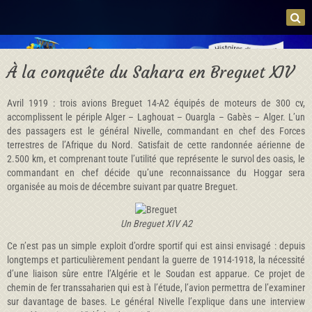
À la conquête du Sahara en Breguet XIV
Avril 1919 : trois avions Breguet 14-A2 équipés de moteurs de 300 cv,
accomplissent le périple Alger – Laghouat – Ouargla – Gabès – Alger. L’un
des passagers est le général Nivelle, commandant en chef des Forces
terrestres de l’Afrique du Nord. Satisfait de cette randonnée aérienne de
2.500 km, et comprenant toute l’utilité que représente le survol des oasis, le
commandant en chef décide qu’une reconnaissance du Hoggar sera
organisée au mois de décembre suivant par quatre Breguet.
Un Breguet XIV A2
Ce n’est pas un simple exploit d’ordre sportif qui est ainsi envisagé : depuis
longtemps et particulièrement pendant la guerre de 1914-1918, la nécessité
d’une liaison sûre entre l’Algérie et le Soudan est apparue. Ce projet de
chemin de fer transsaharien qui est à l’étude, l’avion permettra de l’examiner
sur davantage de bases. Le général Nivelle l’explique dans une interview