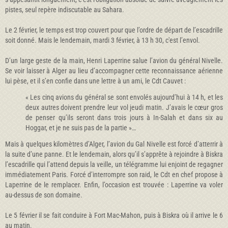
pistes, seul repère indiscutable au Sahara.
Le 2 février, le temps est trop couvert pour que l’ordre de départ de l’escadrille
soit donné. Mais le lendemain, mardi 3 février, à 13 h 30, c'est l’envol.
D’un large geste de la main, Henri Laperrine salue l’avion du général Nivelle.
Se voir laisser à Alger au lieu d’accompagner cette reconnaissance aérienne
lui pèse, et il s’en confie dans une lettre à un ami, le Cdt Cauvet :
« Les cinq avions du général se sont envolés aujourd’hui à 14 h, et les
deux autres doivent prendre leur vol jeudi matin. J’avais le cœur gros
de penser qu’ils seront dans trois jours à In-Salah et dans six au
Hoggar, et je ne suis pas de la partie »…
Mais à quelques kilomètres d’Alger, l’avion du Gal Nivelle est forcé d’atterrir à
la suite d’une panne. Et le lendemain, alors qu’il s’apprête à rejoindre à Biskra
l’escadrille qui l’attend depuis la veille, un télégramme lui enjoint de regagner
immédiatement Paris. Forcé d’interrompre son raid, le Cdt en chef propose à
Laperrine de le remplacer. Enfin, l’occasion est trouvée : Laperrine va voler
au-dessus de son domaine.
Le 5 février il se fait conduire à Fort Mac-Mahon, puis à Biskra où il arrive le 6
au matin.