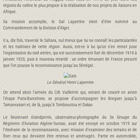
régions du calme le plus propice à la réalisation de nos projets de liaisons en
Afrique.
Sa mission accomplie, le Gal Laperrine vient d’être nommé au
Commandement de la Division d’Alger.
Il a, dix fois, traversé le Sahara, nul mieux que lui ne connaît les particularités
et les traitrises de cette région. Aussi, est-ce à lui qu’on s’en remet pour
l’organisation du raid aérien, qui est successivement fixé de décembre 1919 à
janvier 1920, puis à nouveau retardé : un ordre émanant de France prescrit
que l’on pousse la reconnaissance jusqu’au Sénégal.
Le Général Henri Laperrine
On attend alors l’arrivée du Cdt Vuillemin qui, venant de couvrir en avion
l’étape Paris-Barcelone, se propose d’accompagner les Breguet jusqu’à
Tamanrasset et, de là, jusqu’à Tombouctou et Dakar.
Le lieutenant Grandperrin, observateur-photographe du 3e Groupe du
Régiment d’Aviation Algérie-Tunisie, avait été envoyé en octobre 1919 sur
l’itinéraire de la reconnaissance, avec mission d’examiner des terrains et de
fixer ceux qui devaient être retenus et aménagés. Partie en automobile,