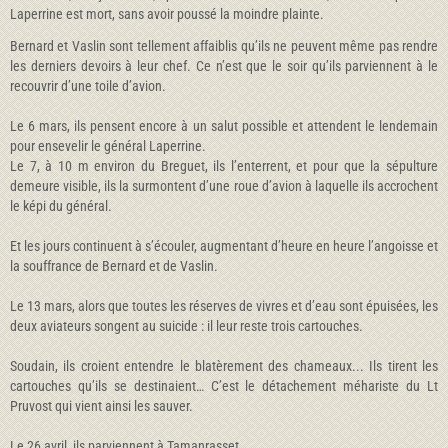
Laperrine est mort, sans avoir poussé la moindre plainte.
Bernard et Vaslin sont tellement affaiblis qu’ils ne peuvent même pas rendre
les derniers devoirs à leur chef. Ce n’est que le soir qu’ils parviennent à le
recouvrir d’une toile d’avion.
Le 6 mars, ils pensent encore à un salut possible et attendent le lendemain
pour ensevelir le général Laperrine.
Le 7, à 10 m environ du Breguet, ils l’enterrent, et pour que la sépulture
demeure visible, ils la surmontent d’une roue d’avion à laquelle ils accrochent
le képi du général.
Et les jours continuent à s’écouler, augmentant d’heure en heure l’angoisse et
la souffrance de Bernard et de Vaslin.
Le 13 mars, alors que toutes les réserves de vivres et d’eau sont épuisées, les
deux aviateurs songent au suicide : il leur reste trois cartouches.
Soudain, ils croient entendre le blatèrement des chameaux... Ils tirent les
cartouches qu’ils se destinaient… C’est le détachement méhariste du Lt
Pruvost qui vient ainsi les sauver.
Le 26 avril, ils parviennent à Tamanrasset.