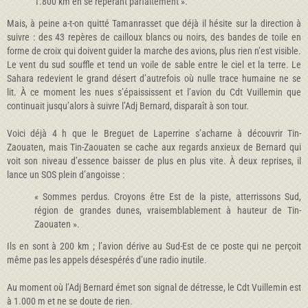
1.800 km en se repérant parfaitement ».
Mais, à peine a-t-on quitté Tamanrasset que déjà il hésite sur la direction à
suivre : des 43 repères de cailloux blancs ou noirs, des bandes de toile en
forme de croix qui doivent guider la marche des avions, plus rien n’est visible.
Le vent du sud souffle et tend un voile de sable entre le ciel et la terre. Le
Sahara redevient le grand désert d’autrefois où nulle trace humaine ne se
lit. À ce moment les nues s’épaississent et l’avion du Cdt Vuillemin que
continuait jusqu’alors à suivre l’Adj Bernard, disparaît à son tour.
Voici déjà 4 h que le Breguet de Laperrine s’acharne à découvrir Tin-
Zaouaten, mais Tin-Zaouaten se cache aux regards anxieux de Bernard qui
voit son niveau d’essence baisser de plus en plus vite. À deux reprises, il
lance un SOS plein d’angoisse :
« Sommes perdus. Croyons être Est de la piste, atterrissons Sud,
région de grandes dunes, vraisemblablement à hauteur de Tin-
Zaouaten ».
Ils en sont à 200 km ; l’avion dérive au Sud-Est de ce poste qui ne perçoit
même pas les appels désespérés d’une radio inutile.
Au moment où l’Adj Bernard émet son signal de détresse, le Cdt Vuillemin est
à 1.000 m et ne se doute de rien.