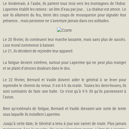
Le lendemain, à l’aube, ils partent tous trois vers les montagnes de l’Adrar.
Laperrine établit les rations : un litre d’eau par jour... La chaleur est atroce. Le
soir ils allument du feu, tirent des coups de mousqueton pour signaler leur
présence… mais personne ne s’aventure jamais dans ces solitudes.
Le 20 février, ils continuent leur marche lassante, mais sans plus de succès.
Leur moral commence à baisser.
Le 21, ils décident de rejoindre leur appareil.
La fatigue devient extrême, surtout pour Laperrine qui ne peut plus manger
et se plaint d’atroces douleurs dans le dos.
Le 22 février, Bernard et Vaslin doivent aider le général à se lever pour
reprendre le chemin du retour. Il est 4 h du matin. Toutes les demi-heures, ils
sont contraints de faire une halte. Ce n’est qu’à 9 h 30 qu’ils parviennent à
l’avion.
Bien qu’exténués de fatigue, Bernard et Vaslin dressent une sorte de tente
sous laquelle ils installent Laperrine.
Jusqu’à cette date, le Général a tenu à jour son carnet de route. Plus jamais