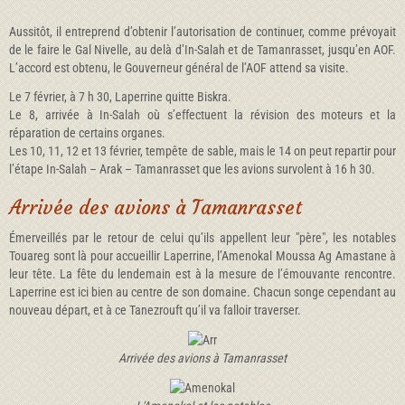
Aussitôt, il entreprend d’obtenir l’autorisation de continuer, comme prévoyait
de le faire le Gal Nivelle, au delà d’In-Salah et de Tamanrasset, jusqu’en AOF.
L’accord est obtenu, le Gouverneur général de l’AOF attend sa visite.
Le 7 février, à 7 h 30, Laperrine quitte Biskra.
Le 8, arrivée à In-Salah où s’effectuent la révision des moteurs et la
réparation de certains organes.
Les 10, 11, 12 et 13 février, tempête de sable, mais le 14 on peut repartir pour
l’étape In-Salah – Arak – Tamanrasset que les avions survolent à 16 h 30.
Arrivée des avions à Tamanrasset
Émerveillés par le retour de celui qu’ils appellent leur "père", les notables
Touareg sont là pour accueillir Laperrine, l’Amenokal Moussa Ag Amastane à
leur tête. La fête du lendemain est à la mesure de l’émouvante rencontre.
Laperrine est ici bien au centre de son domaine. Chacun songe cependant au
nouveau départ, et à ce Tanezrouft qu’il va falloir traverser.
Arrivée des avions à Tamanrasset