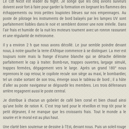
Le Cdt Nicot est leader du flight. Je songe que les cinq avions suiveurs
doivent avoir fort à faire pour garder la formation en lorgnant les flammes des
échappements ou trois petites loupiotes bleues sur nos empennages. Au
poste de pilotage les instruments de bord balayés par les lampes UV sont
parfaitement lisibles dans le noir et semblent donner une note irréelle. Dans
l’air frais et humide de la nuit les moteurs tournent avec un ronron rassurant
et une régularité de métronome.
Il y a environ 2 h que nous avons décollé. Le jour semble poindre devant
nous, à notre gauche la terre d’Afrique commence à se distinguer. La mer est
toujours noire mais la frange d’écume blanche qui se détache délimite
parfaitement le cap à traiter. Bomb-run, trappes ouvertes, largage simulé,
trappes fermées, dégagement vers le large. Après un grand 180° nous
reprenons le cap retour, le copilote recule son siège au maxi, le bombardier,
tel un crabe sortant de son trou, émerge sous le tableau de bord ; il a hâte
d’aller au poste navigateur se dégourdir les membres. Les trois défenseurs
arrière regagnent aussi le poste central.
Je distribue à chacun un gobelet de café bien corsé et bien chaud ainsi
qu’une boîte de ration K. C’est trop tard pour le réveillon et trop tôt pour le
petit déjeuner, il ne manque que les croissants frais. Tout le monde a le
sourire et le moral est au plus haut.
Une clarté bien soutenue se dessine à l’Est, devant nous. Puis un soleil rouge