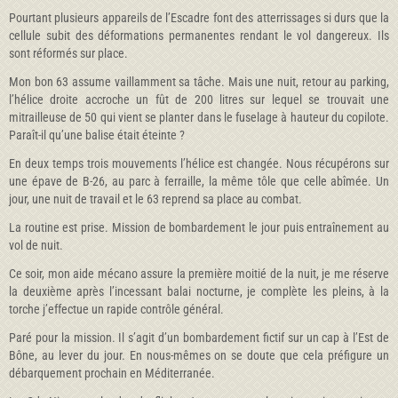
Pourtant plusieurs appareils de l’Escadre font des atterrissages si durs que la
cellule subit des déformations permanentes rendant le vol dangereux. Ils
sont réformés sur place.
Mon bon 63 assume vaillamment sa tâche. Mais une nuit, retour au parking,
l’hélice droite accroche un fût de 200 litres sur lequel se trouvait une
mitrailleuse de 50 qui vient se planter dans le fuselage à hauteur du copilote.
Paraît-il qu’une balise était éteinte ?
En deux temps trois mouvements l’hélice est changée. Nous récupérons sur
une épave de B-26, au parc à ferraille, la même tôle que celle abîmée. Un
jour, une nuit de travail et le 63 reprend sa place au combat.
La routine est prise. Mission de bombardement le jour puis entraînement au
vol de nuit.
Ce soir, mon aide mécano assure la première moitié de la nuit, je me réserve
la deuxième après l’incessant balai nocturne, je complète les pleins, à la
torche j’effectue un rapide contrôle général.
Paré pour la mission. Il s’agit d’un bombardement fictif sur un cap à l’Est de
Bône, au lever du jour. En nous-mêmes on se doute que cela préfigure un
débarquement prochain en Méditerranée.