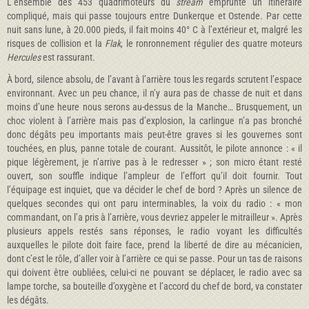
L’ensemble des 453 quadrimoteurs du
stream
emprunte un itinéraire
compliqué, mais qui passe toujours entre Dunkerque et Ostende. Par cette
nuit sans lune, à 20.000 pieds, il fait moins 40° C à l’extérieur et, malgré les
risques de collision et la
Flak
, le ronronnement régulier des quatre moteurs
Hercules
est rassurant.
À bord, silence absolu, de l’avant à l’arrière tous les regards scrutent l’espace
environnant. Avec un peu chance, il n’y aura pas de chasse de nuit et dans
moins d’une heure nous serons au-dessus de la Manche… Brusquement, un
choc violent à l’arrière mais pas d’explosion, la carlingue n’a pas bronché
donc dégâts peu importants mais peut-être graves si les gouvernes sont
touchées, en plus, panne totale de courant. Aussitôt, le pilote annonce : « il
pique légèrement, je n’arrive pas à le redresser » ; son micro étant resté
ouvert, son souffle indique l’ampleur de l’effort qu’il doit fournir. Tout
l’équipage est inquiet, que va décider le chef de bord ? Après un silence de
quelques secondes qui ont paru interminables, la voix du radio : « mon
commandant, on l’a pris à l’arrière, vous devriez appeler le mitrailleur ». Après
plusieurs appels restés sans réponses, le radio voyant les difficultés
auxquelles le pilote doit faire face, prend la liberté de dire au mécanicien,
dont c’est le rôle, d’aller voir à l’arrière ce qui se passe. Pour un tas de raisons
qui doivent être oubliées, celui-ci ne pouvant se déplacer, le radio avec sa
lampe torche, sa bouteille d’oxygène et l’accord du chef de bord, va constater
les dégâts.