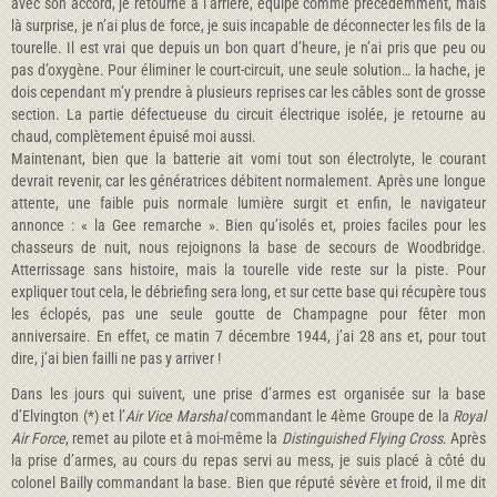
avec son accord, je retourne à l’arrière, équipé comme précédemment, mais
là surprise, je n’ai plus de force, je suis incapable de déconnecter les fils de la
tourelle. Il est vrai que depuis un bon quart d’heure, je n’ai pris que peu ou
pas d’oxygène. Pour éliminer le court-circuit, une seule solution… la hache, je
dois cependant m’y prendre à plusieurs reprises car les câbles sont de grosse
section. La partie défectueuse du circuit électrique isolée, je retourne au
chaud, complètement épuisé moi aussi.
Maintenant, bien que la batterie ait vomi tout son électrolyte, le courant
devrait revenir, car les génératrices débitent normalement. Après une longue
attente, une faible puis normale lumière surgit et enfin, le navigateur
annonce : « la Gee remarche ». Bien qu’isolés et, proies faciles pour les
chasseurs de nuit, nous rejoignons la base de secours de Woodbridge.
Atterrissage sans histoire, mais la tourelle vide reste sur la piste. Pour
expliquer tout cela, le débriefing sera long, et sur cette base qui récupère tous
les éclopés, pas une seule goutte de Champagne pour fêter mon
anniversaire. En effet, ce matin 7 décembre 1944, j’ai 28 ans et, pour tout
dire, j’ai bien failli ne pas y arriver !
Dans les jours qui suivent, une prise d’armes est organisée sur la base
d’Elvington (*) et l’
Air Vice Marshal
commandant le 4ème Groupe de la
Royal
Air Force
, remet au pilote et à moi-même la
Distinguished Flying Cross
. Après
la prise d’armes, au cours du repas servi au mess, je suis placé à côté du
colonel Bailly commandant la base. Bien que réputé sévère et froid, il me dit