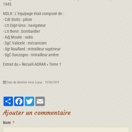
1945.
NDLR : L’équipage était composé de :
- Cdt Stoltz : pilote
- Ltt Digit-Gros : navigateur
- Ltt Benit : bombardier
- Adj Moulin : radio
- SgC Valicele : mécanicien
- Sgt Rouillard : mitrailleur supérieur
- SgC Sonzogno : mitrailleur arrière
Extrait du « Recueil ADRAR » Tome 1
Date de dernière mise à jour : 15/04/2019
Partager
Facebook
Twitter
Email
Ajouter un commentaire
Nom