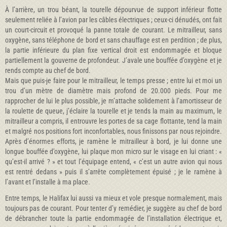
À l’arrière, un trou béant, la tourelle dépourvue de support inférieur flotte
seulement reliée à l’avion par les câbles électriques ; ceux-ci dénudés, ont fait
un court-circuit et provoqué la panne totale de courant. Le mitrailleur, sans
oxygène, sans téléphone de bord et sans chauffage est en perdition ; de plus,
la partie inférieure du plan fixe vertical droit est endommagée et bloque
partiellement la gouverne de profondeur. J’avale une bouffée d’oxygène et je
rends compte au chef de bord.
Mais que puis-je faire pour le mitrailleur, le temps presse ; entre lui et moi un
trou d’un mètre de diamètre mais profond de 20.000 pieds. Pour me
rapprocher de lui le plus possible, je m’attache solidement à l’amortisseur de
la roulette de queue, j’éclaire la tourelle et je tends la main au maximum, le
mitrailleur a compris, il entrouvre les portes de sa cage flottante, tend la main
et malgré nos positions fort inconfortables, nous finissons par nous rejoindre.
Après d’énormes efforts, je ramène le mitrailleur à bord, je lui donne une
longue bouffée d’oxygène, lui plaque mon micro sur le visage en lui criant : «
qu’est-il arrivé ? » et tout l’équipage entend, « c’est un autre avion qui nous
est rentré dedans » puis il s’arrête complètement épuisé ; je le ramène à
l’avant et l’installe à ma place.
Entre temps, le Halifax lui aussi va mieux et vole presque normalement, mais
toujours pas de courant. Pour tenter d’y remédier, je suggère au chef de bord
de débrancher toute la partie endommagée de l’installation électrique et,