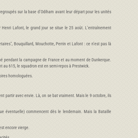
regroupés sur la base d’Odiham avant leur départ pour les unités
 Henri Lafont, le grand jour se situe le 25 août. L’entraînement
ires", Bouquillard, Mouchotte, Perrin et Lafont : ce n’est pas là
istingué pendant la campagne de France et au moment de Dunkerque.
ent au 615, le squadron est en semi-repos à Prestwick.
ctoires homologuées.
t partir avec envie. Là, on se bat vraiment. Mais le 9 octobre, ils
aque éventuelle) commencent dès le lendemain. Mais la Bataille
est encore vierge.
acités.