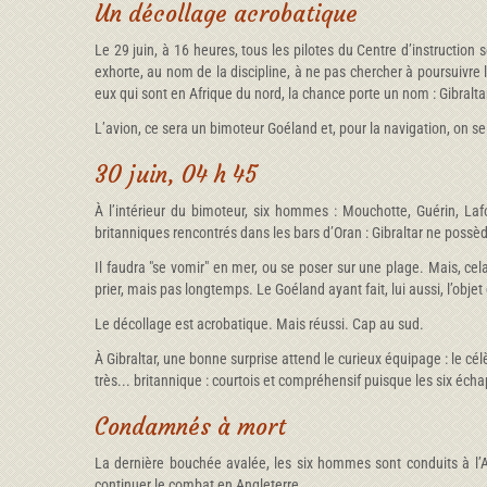
Un décollage acrobatique
Le 29 juin, à 16 heures, tous les pilotes du Centre d’instruction
exhorte, au nom de la discipline, à ne pas chercher à poursuivre l
eux qui sont en Afrique du nord, la chance porte un nom : Gibralta
L’avion, ce sera un bimoteur Goéland et, pour la navigation, on se
30 juin, 04 h 45
À l’intérieur du bimoteur, six hommes : Mouchotte, Guérin, Laf
britanniques rencontrés dans les bars d’Oran : Gibraltar ne poss
Il faudra "se vomir" en mer, ou se poser sur une plage. Mais, cela
prier, mais pas longtemps. Le Goéland ayant fait, lui aussi, l’obje
Le décollage est acrobatique. Mais réussi. Cap au sud.
À Gibraltar, une bonne surprise attend le curieux équipage : le cé
très... britannique : courtois et compréhensif puisque les six éc
Condamnés à mort
La dernière bouchée avalée, les six hommes sont conduits à l’Am
continuer le combat en Angleterre.