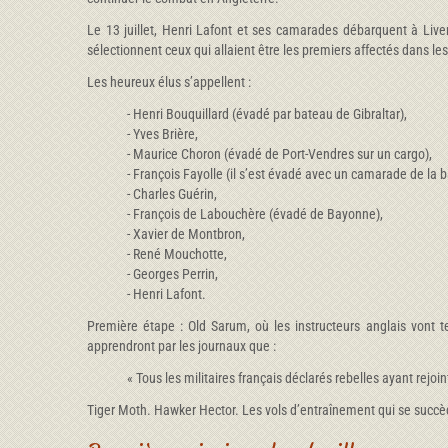
Le 13 juillet, Henri Lafont et ses camarades débarquent à Liver
sélectionnent ceux qui allaient être les premiers affectés dans les
Les heureux élus s’appellent :
- Henri Bouquillard (évadé par bateau de Gibraltar),
- Yves Brière,
- Maurice Choron (évadé de Port-Vendres sur un cargo),
- François Fayolle (il s’est évadé avec un camarade de l
- Charles Guérin,
- François de Labouchère (évadé de Bayonne),
- Xavier de Montbron,
- René Mouchotte,
- Georges Perrin,
- Henri Lafont.
Première étape : Old Sarum, où les instructeurs anglais vont t
apprendront par les journaux que :
« Tous les militaires français déclarés rebelles ayant rej
Tiger Moth. Hawker Hector. Les vols d’entraînement qui se succède