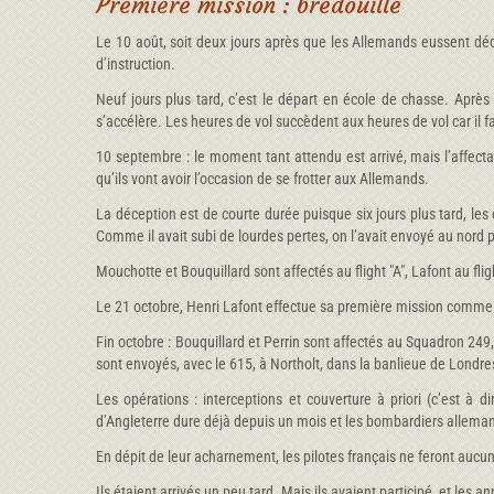
Première mission : bredouille
Le 10 août, soit deux jours après que les Allemands eussent déc
d’instruction.
Neuf jours plus tard, c’est le départ en école de chasse. Après
s’accélère. Les heures de vol succèdent aux heures de vol car il 
10 septembre : le moment tant attendu est arrivé, mais l’affecta
qu’ils vont avoir l’occasion de se frotter aux Allemands.
La déception est de courte durée puisque six jours plus tard, le
Comme il avait subi de lourdes pertes, on l’avait envoyé au nord p
Mouchotte et Bouquillard sont affectés au flight "A", Lafont au fl
Le 21 octobre, Henri Lafont effectue sa première mission comme 
Fin octobre : Bouquillard et Perrin sont affectés au Squadron 249,
sont envoyés, avec le 615, à Northolt, dans la banlieue de Londre
Les opérations : interceptions et couverture à priori (c’est 
d’Angleterre dure déjà depuis un mois et les bombardiers alleman
En dépit de leur acharnement, les pilotes français ne feront aucun 
Ils étaient arrivés un peu tard. Mais ils avaient participé, et les