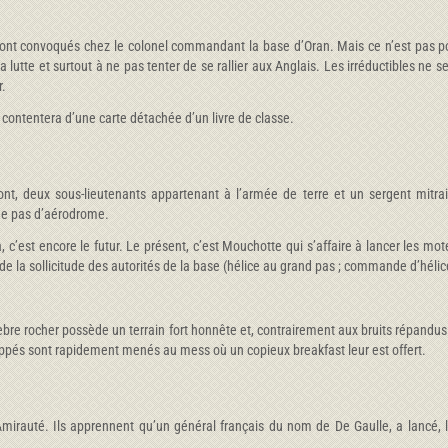
 sont convoqués chez le colonel commandant la base d’Oran. Mais ce n’est pas pour
a lutte et surtout à ne pas tenter de se rallier aux Anglais. Les irréductibles ne s
r.
 contentera d’une carte détachée d’un livre de classe.
ont, deux sous-lieutenants appartenant à l’armée de terre et un sergent mitrai
ède pas d’aérodrome.
, c’est encore le futur. Le présent, c’est Mouchotte qui s’affaire à lancer les mo
t de la sollicitude des autorités de la base (hélice au grand pas ; commande d’héli
lèbre rocher possède un terrain fort honnête et, contrairement aux bruits répandus p
happés sont rapidement menés au mess où un copieux breakfast leur est offert.
irauté. Ils apprennent qu’un général français du nom de De Gaulle, a lancé, le