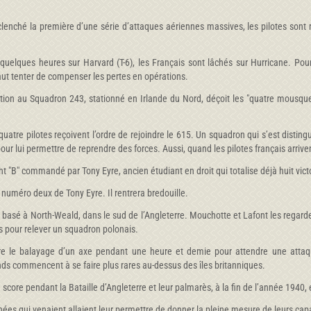
lenché la première d’une série d’attaques aériennes massives, les pilotes sont 
 quelques heures sur Harvard (T-6), les Français sont lâchés sur Hurricane. Pour
faut tenter de compenser les pertes en opérations.
tion au Squadron 243, stationné en Irlande du Nord, déçoit les "quatre mousqueta
s quatre pilotes reçoivent l’ordre de rejoindre le 615. Un squadron qui s’est d
our lui permettre de reprendre des forces. Aussi, quand les pilotes français arriv
ight "B" commandé par Tony Eyre, ancien étudiant en droit qui totalise déjà huit vi
numéro deux de Tony Eyre. Il rentrera bredouille.
 basé à North-Weald, dans le sud de l’Angleterre. Mouchotte et Lafont les regarden
s pour relever un squadron polonais.
à dire le balayage d’un axe pendant une heure et demie pour attendre une att
ds commencent à se faire plus rares au-dessus des îles britanniques.
score pendant la Bataille d’Angleterre et leur palmarès, à la fin de l’année 1940, 
 années qui venaient allaient leur permettre de donner la pleine mesure de leurs cap