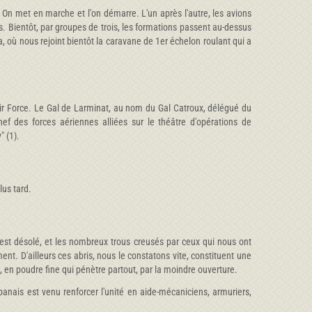
 On met en marche et l'on démarre. L'un après l'autre, les avions
s. Bientôt, par groupes de trois, les formations passent au-dessus
a, où nous rejoint bientôt la caravane de 1er échelon roulant qui a
ir Force. Le Gal de Larminat, au nom du Gal Catroux, délégué du
f des forces aériennes alliées sur le théâtre d'opérations de
" (1).
lus tard.
n est désolé, et les nombreux trous creusés par ceux qui nous ont
nt. D'ailleurs ces abris, nous le constatons vite, constituent une
e, en poudre fine qui pénètre partout, par la moindre ouverture.
ais est venu renforcer l'unité en aide-mécaniciens, armuriers,