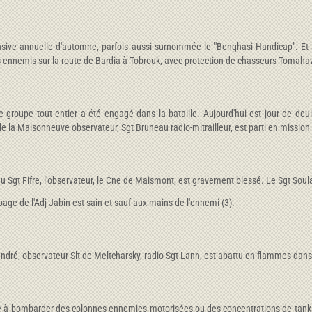
ffensive annuelle d'automne, parfois aussi surnommée le "Benghasi Handicap". E
s ennemis sur la route de Bardia à Tobrouk, avec protection de chasseurs Tomahawk
le groupe tout entier a été engagé dans la bataille. Aujourd'hui est jour de de
 de la Maisonneuve observateur, Sgt Bruneau radio-mitrailleur, est parti en mission
 Sgt Fifre, l'observateur, le Cne de Maismont, est gravement blessé. Le Sgt Soul
ge de l'Adj Jabin est sain et sauf aux mains de l'ennemi (3).
Sandré, observateur Slt de Meltcharsky, radio Sgt Lann, est abattu en flammes dans
e à bombarder des colonnes ennemies motorisées ou des concentrations de tanks.