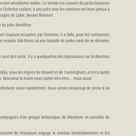
ancien aérodrome italien. Le terrain est couvert de petits buissons
e l'échelon roulant, à peu près tous les camions ont leurs pneus à
campagne de Lybie, devant Rommel.
de pâte dentifrice.
nt toujours occupées par l'ennemi, il a fallu, pour les contourner,
é ensuite Sidi-Omar, où une bataille de tanks vient de se dérouler,
 sont des amis. Il y a quelquefois des discussions sur la direction
déjà, sous les règnes de Wawell et de Cunningham, et il n'a quitté
nu. Monsieur le maire nous quitte très ému... nous aussi.
s déplacer aussi rapidement. Nous avons beaucoup de peine à lui
ccompagnés d'un groupe britannique de Blenheim et escortés de
 l'escorte de chasseurs engage le combat immédiatement et les