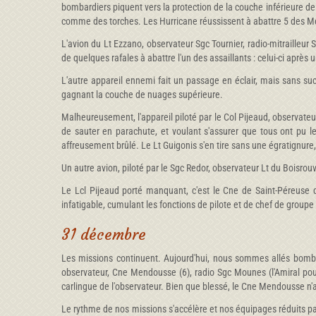
bombardiers piquent vers la protection de la couche inférieure de
comme des torches. Les Hurricane réussissent à abattre 5 des M
L'avion du Lt Ezzano, observateur Sgc Tournier, radio-mitrailleur
de quelques rafales à abattre l'un des assaillants : celui-ci après 
L'autre appareil ennemi fait un passage en éclair, mais sans succ
gagnant la couche de nuages supérieure.
Malheureusement, l'appareil piloté par le Col Pijeaud, observateu
de sauter en parachute, et voulant s'assurer que tous ont pu le f
affreusement brûlé. Le Lt Guigonis s'en tire sans une égratignure,
Un autre avion, piloté par le Sgc Redor, observateur Lt du Boisrouv
Le Lcl Pijeaud porté manquant, c'est le Cne de Saint-Péreuse 
infatigable, cumulant les fonctions de pilote et de chef de grou
31 décembre
Les missions continuent. Aujourd'hui, nous sommes allés bombar
observateur, Cne Mendousse (6), radio Sgc Mounes (l'Amiral p
carlingue de l'observateur. Bien que blessé, le Cne Mendousse n'a p
Le rythme de nos missions s'accélère et nos équipages réduits par 