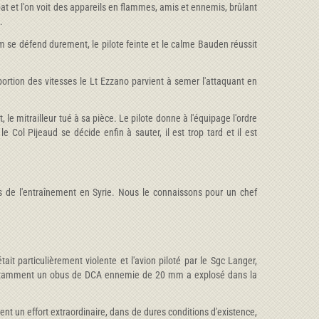
at et l'on voit des appareils en flammes, amis et ennemis, brûlant
.
im se défend durement, le pilote feinte et le calme Bauden réussit
oportion des vitesses le Lt Ezzano parvient à semer l'attaquant en
e mitrailleur tué à sa pièce. Le pilote donne à l'équipage l'ordre
e Col Pijeaud se décide enfin à sauter, il est trop tard et il est
s de l'entraînement en Syrie. Nous le connaissons pour un chef
 particulièrement violente et l'avion piloté par le Sgc Langer,
, notamment un obus de DCA ennemie de 20 mm a explosé dans la
ent un effort extraordinaire, dans de dures conditions d'existence,