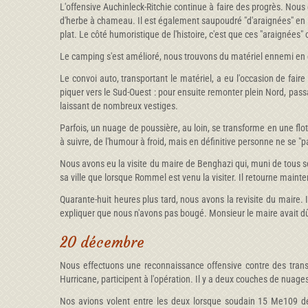
L'offensive Auchinleck-Ritchie continue à faire des progrès. Nous 
d'herbe à chameau. Il est également saupoudré "d'araignées" en fe
plat. Le côté humoristique de l'histoire, c'est que ces "araignées
Le camping s'est amélioré, nous trouvons du matériel ennemi en 
Le convoi auto, transportant le matériel, a eu l'occasion de faire
piquer vers le Sud-Ouest : pour ensuite remonter plein Nord, passa
laissant de nombreux vestiges.
Parfois, un nuage de poussière, au loin, se transforme en une flot
à suivre, de l'humour à froid, mais en définitive personne ne se 
Nous avons eu la visite du maire de Benghazi qui, muni de tous se
sa ville que lorsque Rommel est venu la visiter. Il retourne maint
Quarante-huit heures plus tard, nous avons la revisite du mair
expliquer que nous n'avons pas bougé. Monsieur le maire avait d
20 décembre
Nous effectuons une reconnaissance offensive contre des tran
Hurricane, participent à l'opération. Il y a deux couches de nuage
Nos avions volent entre les deux lorsque soudain 15 Me109 dé