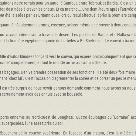
quittons notre terrain pour un autre, à Gambut, entre Tobrouk et Bardia. C'est un 
r, destinées à crever les pneus. Et ça marche... Une demi-heure après l'arrivée d
" ont été laissées par les Britanniques lors du recul effectué, après la première 
quantité : équipement, armes, essence, avions, même une brosse à dents enduite 
 un voyage intéressant à travers le désert. Les poches de Bardia et d'Halfaya éta
nt la frontière égyptienne garnie de barbelés à Bir-Shefersen. Le convoi a travers
tille d'autos blindées fonçant vers le convoi, qui espère philosophiquement que ce
"paume" complètement, et tout le monde arrive au camp à l'heure.
s bagages, s'en va prendre possession de ses fonctions. Il a été deux fois maire 
enant "chez lui". C'est l'occasion d'agrémenter la soirée et de corser un peu le me
e. Il est très surpris de nous revoir et nous demande comment nous avons pu nou
û certainement avoir des ennuis avec sa boussole.
sports ennemis au Nord-Ouest de Benghazi. Quatre équipages du "Lorraine" a
s superposées, l'une assez près du sol.
bouchent de la couche supérieure. En l'espace d'un instant, c'est la mêlée ;