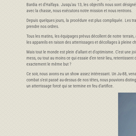
Bardia et d'Halfaya. Jusqu'au 13, les objectifs nous sont désign
avec la chasse, nous exécutons notre mission et nous rentrons.
Depuis quelques jours, la procédure est plus compliquée. Les tran
prendre nos ordres.
Tous les matins, les équipages prévus décollent de notre terrain, at
les appareils en raison des atterrissages et décollages à pleine 
Mais tout le monde est plein d'allant et d'optimisme. C'est une joi
mess, ou tout au moins ce qui essaie d'en tenir lieu, retentissen
exactement le même but ?
Ce soir, nous avons eu un show assez intéressant. Un Ju-88, vena
combat s'est passé au-dessus de nos têtes, nous pouvions disting
un atterrissage forcé qui se termine en feu d'artifice.