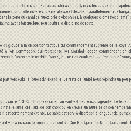
rsonnages officiels sont venus assister au départ, mais les adieux sont rapides.
onguement pour atteindre leur pleine vitesse et décollent parallèlement aux hangar
X dans la zone du canal de Suez, près d'Abou-Sueir, à quelques kilomètres d'Ismaïli
siasme ayant fait quelque peu souffrir la discipline de route.
se du groupe à la disposition tactique du commandement suprême de la Royal A
té à l'Air Commodore qui représente l'Air Marshal Tedder, commandant en che
it le fanion de l'escadrille "Metz", le Cne Goussault celui de l'escadrille "Nancy
art vers Fuka, à l'ouest d'Alexandrie. Le reste de l'unité nous rejoindra un peu p
 puis sur le "LG 75". L'impression en arrivant est peu encourageante. Le terrai
s'installe, améliore l'abri de son choix ou en creuse un autre selon son tempérame
rrain est certainement éventé. Le sable est servi à discrétion à longueur de journé
rd-Africains sous le commandement du Cne Boutgoin (2). Un détachement liban