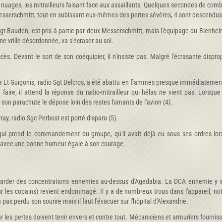
 nuages, les mitrailleurs faisant face aux assaillants. Quelques secondes de comb
esserschmitt, tout en subissant eux-mêmes des pertes sévères, 4 sont descendus
 Sgt Bauden, est pris à partie par deux Messerschmitt, mais l'équipage du Blenhe
une vrille désordonnée, va s'écraser au sol.
ès. Devant le sort de son coéquipier, il n'insiste pas. Malgré l'écrasante dispr
r Lt Guigonis, radio Sgt Delcros, a été abattu en flammes presque immédiatement, l
aire, il attend la réponse du radio-mitrailleur qui hélas ne vient pas. Lorsque l
 son parachute le dépose loin des restes fumants de l'avion (4).
ray, radio Sgc Perbost est porté disparu (5).
qui prend le commandement du groupe, qu'il avait déjà eu sous ses ordres lor
pe avec une bonne humeur égale à son courage.
der des concentrations ennemies au-dessus d'Agedabia. La DCA ennemie y était
our les copains) revient endommagé. Il y a de nombreux trous dans l'appareil
as perdu son sourire mais il faut l'évacuer sur l'hôpital d'Alexandrie.
les pertes doivent tenir envers et contre tout. Mécaniciens et armuriers fourniss