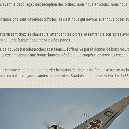
és avant le décollage ; dès réception des ordres, nous nous envolons, nous nous
smissions sont devenues difficiles, et c'est nous qui devons aller nous poser su
terrissent chez les chasseurs, attendent les ordres, et rentrent le soir après avoir 
charge. Cela fatigue également les équipages.
e de pouvoir harceler Boches et Italiens... l'offensive paraît donner de bons résult
t des exclamations d'une bonne humeur générale. La coopération avec les escadril
nt comme chaque jour bombarder la station de chemin de fer qui se trouve au bout 
uer les balles traçantes amies et ennemies. Soudain, un moteur en feu. Le Ju-88 