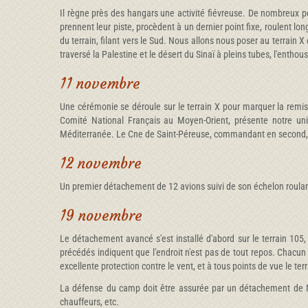
Il règne près des hangars une activité fiévreuse. De nombreux pe
prennent leur piste, procèdent à un dernier point fixe, roulent l
du terrain, filant vers le Sud. Nous allons nous poser au terrain 
traversé la Palestine et le désert du Sinaï à pleins tubes, l'enthou
11 novembre
Une cérémonie se déroule sur le terrain X pour marquer la remi
Comité National Français au Moyen-Orient, présente notre uni
Méditerranée. Le Cne de Saint-Péreuse, commandant en second, reço
12 novembre
Un premier détachement de 12 avions suivi de son échelon roulant p
19 novembre
Le détachement avancé s'est installé d'abord sur le terrain 105,
précédés indiquent que l'endroit n'est pas de tout repos. Chacun 
excellente protection contre le vent, et à tous points de vue le te
La défense du camp doit être assurée par un détachement de No
chauffeurs, etc.