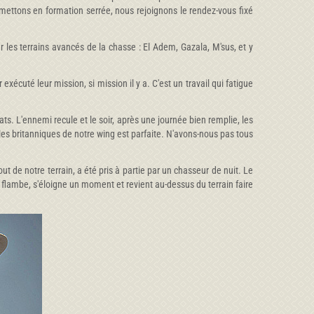
 mettons en formation serrée, nous rejoignons le rendez-vous fixé
r les terrains avancés de la chasse : El Adem, Gazala, M'sus, et y
exécuté leur mission, si mission il y a. C'est un travail qui fatigue
ats. L'ennemi recule et le soir, après une journée bien remplie, les
les britanniques de notre wing est parfaite. N'avons-nous pas tous
de notre terrain, a été pris à partie par un chasseur de nuit. Le
flambe, s'éloigne un moment et revient au-dessus du terrain faire