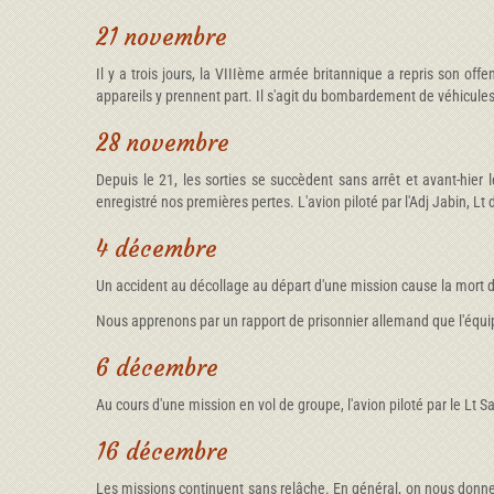
21 novembre
Il y a trois jours, la VIIIème armée britannique a repris son o
appareils y prennent part. Il s'agit du bombardement de véhicule
28 novembre
Depuis le 21, les sorties se succèdent sans arrêt et avant-hier 
enregistré nos premières pertes. L'avion piloté par l'Adj Jabin, Lt
4 décembre
Un accident au décollage au départ d'une mission cause la mort du
Nous apprenons par un rapport de prisonnier allemand que l'équipa
6 décembre
Au cours d'une mission en vol de groupe, l'avion piloté par le Lt 
16 décembre
Les missions continuent sans relâche. En général, on nous donn