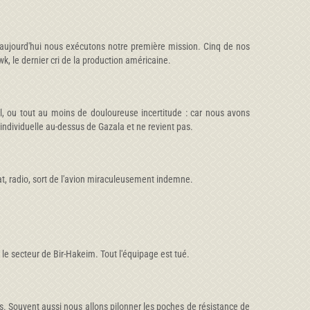
t aujourd'hui nous exécutons notre première mission. Cinq de nos
, le dernier cri de la production américaine.
uil, ou tout au moins de douloureuse incertitude : car nous avons
 individuelle au-dessus de Gazala et ne revient pas.
at, radio, sort de l'avion miraculeusement indemne.
 le secteur de Bir-Hakeim. Tout l'équipage est tué.
 Souvent aussi nous allons pilonner les poches de résistance de