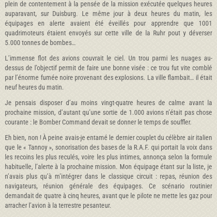
plein de contentement à la pensée de la mission exécutée quelques heures
auparavant, sur Duisburg. Le même jour à deux heures du matin, les
équipages en alerte avaient été éveillés pour apprendre que 1001
quadrimoteurs étaient envoyés sur cette ville de la Ruhr pout y déverser
5.000 tonnes de bombes…
L’immense flot des avions couvrait le ciel. Un trou parmi les nuages au-
dessus de l’objectif permit de faire une bonne visée : ce trou fut vite comblé
par l’énorme fumée noire provenant des explosions. La ville flambait… il était
neuf heures du matin.
Je pensais disposer d’au moins vingt-quatre heures de calme avant la
prochaine mission, d’autant qu’une sortie de 1.000 avions n’était pas chose
courante : le Bomber Command devait se donner le temps de souffler.
Eh bien, non ! À peine avais-je entamé le dernier couplet du célèbre air italien
que le « Tannoy », sonorisation des bases de la R.A.F. qui portait la voix dans
les recoins les plus reculés, voire les plus intimes, annonça selon la formule
habituelle, l’alerte à la prochaine mission. Mon équipage étant sur la liste, je
n’avais plus qu’à m’intégrer dans le classique circuit : repas, réunion des
navigateurs, réunion générale des équipages. Ce scénario routinier
demandait de quatre à cinq heures, avant que le pilote ne mette les gaz pour
arracher l’avion à la terrestre pesanteur.