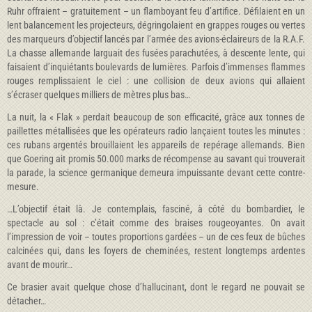
Ruhr offraient – gratuitement – un flamboyant feu d’artifice. Défilaient en un
lent balancement les projecteurs, dégringolaient en grappes rouges ou vertes
des marqueurs d’objectif lancés par l’armée des avions-éclaireurs de la R.A.F.
La chasse allemande larguait des fusées parachutées, à descente lente, qui
faisaient d’inquiétants boulevards de lumières. Parfois d’immenses flammes
rouges remplissaient le ciel : une collision de deux avions qui allaient
s’écraser quelques milliers de mètres plus bas…
La nuit, la « Flak » perdait beaucoup de son efficacité, grâce aux tonnes de
paillettes métallisées que les opérateurs radio lançaient toutes les minutes :
ces rubans argentés brouillaient les appareils de repérage allemands. Bien
que Goering ait promis 50.000 marks de récompense au savant qui trouverait
la parade, la science germanique demeura impuissante devant cette contre-
mesure.
…L’objectif était là. Je contemplais, fasciné, à côté du bombardier, le
spectacle au sol : c’était comme des braises rougeoyantes. On avait
l’impression de voir – toutes proportions gardées – un de ces feux de bûches
calcinées qui, dans les foyers de cheminées, restent longtemps ardentes
avant de mourir…
Ce brasier avait quelque chose d’hallucinant, dont le regard ne pouvait se
détacher…