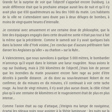
Grande fut la surprise de voir que l’objectif s’appelait encore Duisburg. La
seule différence était que la prochaine attaque aurait lieu de nuit et qu’il n’y
avait plus que 650 quadrimoteurs au lieu des 1000 du matin. Les habitants
de la ville ne s’attendaient sans doute pas à deux déluges de bombes, à
moins de vingt-quatre heures d’intervalle.
Je constatai avec amusement et une certaine dose de philosophie, que la
liste des équipages engagés dans cette deuxième sortie n’était pas tout à fait
la même que la précédente. Comme le samedi soir il y avait quelques bals
dans la bonne ville d’York voisine, j’en conclus que d’aucuns préféraient faire
danser les Anglaises qu’aller « au charbon » sur la Ruhr…
À Valenciennes, que nous survolions à quelque 5.000 mètres, le bombardier
m’annonça qu’il voyait dans le lointain une lueur rougeâtre. Nous avions le
cap sur Duisburg, mais à 250 kilomètres de l’objectif, j’étais loin de penser
que les incendies du matin pouvaient encore faire rage au point d’être
décelés à pareille distance. Je dis donc au sous-lieutenant Robert de me
confirmer, de dix minutes en dix minutes, s’il continuait à voir cette tache
rouge. Au bout de vingt minutes, il n’y avait plus aucun doute, la cible n’était
plus qu’à une centaine de kilomètres et le rougeoiement était de plus en plus
intense…
Comme l’avion était au cap d’attaque, j’éteignis ma lampe de navigateur,
écartai les rideaux noirs pour assister à la féérie lumineuse : les nuits sur la