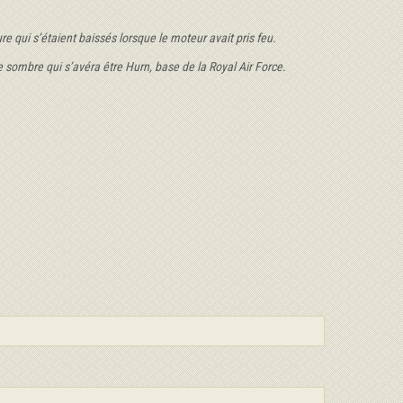
re qui s’étaient baissés lorsque le moteur avait pris feu.
ombre qui s’avéra être Hurn, base de la Royal Air Force.