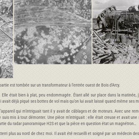
artie est tombée sur un transformateur à l'entrée ouest de Bois d'Arcy.
lle était bien à plat, peu endommagée. Étant allé sur place dans la matinée, j'y
lui avait déjà piqué ses bottes de vol mais qu’on lui avait laissé quand même ses
'appareil qui m'intriguait tant il y avait de câblages et de moteurs. Avec une rem
 suis mis à tout démonter. Une pièce m'intriguait : elle était creuse et avait une
e partie du radar panoramique H2S et que la pièce en question état un magnétron…
erri plus au nord de chez moi. Il avait été recueilli et soigné par un médecin des 