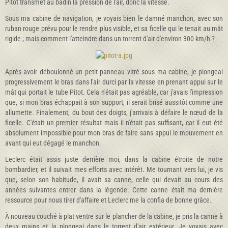
Pitot transmet au badin la pression de l'air, donc la vitesse.
Sous ma cabine de navigation, je voyais bien le damné manchon, avec son
ruban rouge prévu pour le rendre plus visible, et sa ficelle qui le tenait au mât
rigide ; mais comment l'atteindre dans un torrent d'air d'environ 300 km/h ?
Après avoir déboulonné un petit panneau vitré sous ma cabine, je plongeai
progressivement le bras dans l'air durci par la vitesse en prenant appui sur le
mât qui portait le tube Pitot. Cela n'était pas agréable, car j'avais l'impression
que, si mon bras échappait à son support, il serait brisé aussitôt comme une
allumette. Finalement, du bout des doigts, j'arrivais à défaire le nœud de la
ficelle. C'était un premier résultat mais il n'était pas suffisant, car il eut été
absolument impossible pour mon bras de faire sans appui le mouvement en
avant qui eut dégagé le manchon.
Leclerc était assis juste derrière moi, dans la cabine étroite de notre
bombardier, et il suivait mes efforts avec intérêt. Me tournant vers lui, je vis
que, selon son habitude, il avait sa canne, celle qui devait au cours des
années suivantes entrer dans la légende. Cette canne était ma dernière
ressource pour nous tirer d'affaire et Leclerc me la confia de bonne grâce.
À nouveau couché à plat ventre sur le plancher de la cabine, je pris la canne à
deux mains et la plongeai dans le torrent d'air extérieur. Je voyais avec