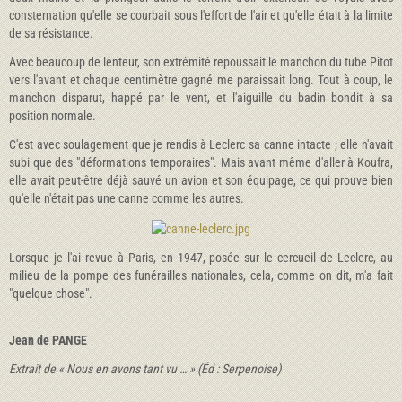
consternation qu'elle se courbait sous l'effort de l'air et qu'elle était à la limite
de sa résistance.
Avec beaucoup de lenteur, son extrémité repoussait le manchon du tube Pitot
vers l'avant et chaque centimètre gagné me paraissait long. Tout à coup, le
manchon disparut, happé par le vent, et l'aiguille du badin bondit à sa
position normale.
C'est avec soulagement que je rendis à Leclerc sa canne intacte ; elle n'avait
subi que des "déformations temporaires". Mais avant même d'aller à Koufra,
elle avait peut-être déjà sauvé un avion et son équipage, ce qui prouve bien
qu'elle n'était pas une canne comme les autres.
Lorsque je l'ai revue à Paris, en 1947, posée sur le cercueil de Leclerc, au
milieu de la pompe des funérailles nationales, cela, comme on dit, m'a fait
"quelque chose".
Jean de PANGE
Extrait de « Nous en avons tant vu … » (Éd : Serpenoise)