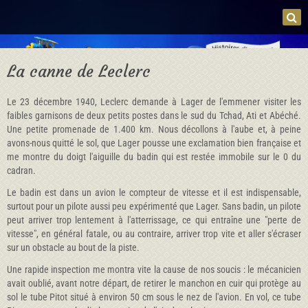
La canne de Leclerc
Le 23 décembre 1940, Leclerc demande à Lager de l'emmener visiter les
faibles garnisons de deux petits postes dans le sud du Tchad, Ati et Abéché.
Une petite promenade de 1.400 km. Nous décollons à l'aube et, à peine
avons-nous quitté le sol, que Lager pousse une exclamation bien française et
me montre du doigt l'aiguille du badin qui est restée immobile sur le 0 du
cadran.
Le badin est dans un avion le compteur de vitesse et il est indispensable,
surtout pour un pilote aussi peu expérimenté que Lager. Sans badin, un pilote
peut arriver trop lentement à l'atterrissage, ce qui entraîne une "perte de
vitesse", en général fatale, ou au contraire, arriver trop vite et aller s'écraser
sur un obstacle au bout de la piste.
Une rapide inspection me montra vite la cause de nos soucis : le mécanicien
avait oublié, avant notre départ, de retirer le manchon en cuir qui protège au
sol le tube Pitot situé à environ 50 cm sous le nez de l'avion. En vol, ce tube