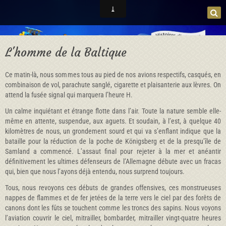
L'homme de la Baltique
Ce matin-là, nous sommes tous au pied de nos avions respectifs, casqués, en
combinaison de vol, parachute sanglé, cigarette et plaisanterie aux lèvres. On
attend la fusée signal qui marquera l’heure H.
Un calme inquiétant et étrange flotte dans l’air. Toute la nature semble elle-
même en attente, suspendue, aux aguets. Et soudain, à l’est, à quelque 40
kilomètres de nous, un grondement sourd et qui va s’enflant indique que la
bataille pour la réduction de la poche de Königsberg et de la presqu’île de
Samland a commencé. L’assaut final pour rejeter à la mer et anéantir
définitivement les ultimes défenseurs de l’Allemagne débute avec un fracas
qui, bien que nous l’ayons déjà entendu, nous surprend toujours.
Tous, nous revoyons ces débuts de grandes offensives, ces monstrueuses
nappes de flammes et de fer jetées de la terre vers le ciel par des forêts de
canons dont les fûts se touchent comme les troncs des sapins. Nous voyons
l’aviation couvrir le ciel, mitrailler, bombarder, mitrailler vingt-quatre heures