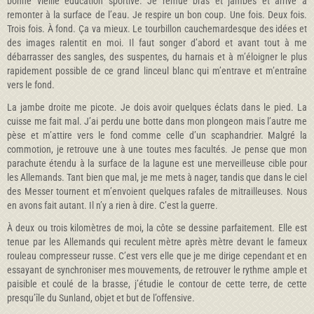
bonne vieille éducation sportive. Je remue bras et jambes et arrive à
remonter à la surface de l’eau. Je respire un bon coup. Une fois. Deux fois.
Trois fois. À fond. Ça va mieux. Le tourbillon cauchemardesque des idées et
des images ralentit en moi. Il faut songer d’abord et avant tout à me
débarrasser des sangles, des suspentes, du harnais et à m’éloigner le plus
rapidement possible de ce grand linceul blanc qui m’entrave et m’entraîne
vers le fond.
La jambe droite me picote. Je dois avoir quelques éclats dans le pied. La
cuisse me fait mal. J’ai perdu une botte dans mon plongeon mais l’autre me
pèse et m’attire vers le fond comme celle d’un scaphandrier. Malgré la
commotion, je retrouve une à une toutes mes facultés. Je pense que mon
parachute étendu à la surface de la lagune est une merveilleuse cible pour
les Allemands. Tant bien que mal, je me mets à nager, tandis que dans le ciel
des Messer tournent et m’envoient quelques rafales de mitrailleuses. Nous
en avons fait autant. Il n’y a rien à dire. C’est la guerre.
À deux ou trois kilomètres de moi, la côte se dessine parfaitement. Elle est
tenue par les Allemands qui reculent mètre après mètre devant le fameux
rouleau compresseur russe. C’est vers elle que je me dirige cependant et en
essayant de synchroniser mes mouvements, de retrouver le rythme ample et
paisible et coulé de la brasse, j’étudie le contour de cette terre, de cette
presqu’île du Sunland, objet et but de l’offensive.