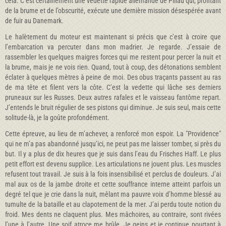
cela. C’est certainement une vedette rapide allemande de Pillau qui, profitant
de la brume et de l’obscurité, exécute une dernière mission désespérée avant
de fuir au Danemark.
Le halètement du moteur est maintenant si précis que c’est à croire que
l’embarcation va percuter dans mon madrier. Je regarde. J’essaie de
rassembler les quelques maigres forces qui me restent pour percer la nuit et
la brume, mais je ne vois rien. Quand, tout à coup, des détonations semblent
éclater à quelques mètres à peine de moi. Des obus traçants passent au ras
de ma tête et filent vers la côte. C’est la vedette qui lâche ses derniers
pruneaux sur les Russes. Deux autres rafales et le vaisseau fantôme repart.
J’entends le bruit régulier de ses pistons qui diminue. Je suis seul, mais cette
solitude-là, je la goûte profondément.
Cette épreuve, au lieu de m’achever, a renforcé mon espoir. La "Providence"
qui ne m’a pas abandonné jusqu’ici, ne peut pas me laisser tomber, si près du
but. Il y a plus de dix heures que je suis dans l’eau du Frisches Haff. Le plus
petit effort est devenu supplice. Les articulations ne jouent plus. Les muscles
refusent tout travail. Je suis à la fois insensibilisé et perclus de douleurs. J’ai
mal aux os de la jambe droite et cette souffrance interne atteint parfois un
degré tel que je crie dans la nuit, mêlant ma pauvre voix d’homme blessé au
tumulte de la bataille et au clapotement de la mer. J’ai perdu toute notion du
froid. Mes dents ne claquent plus. Mes mâchoires, au contraire, sont rivées
l’une à l’autre. Une soif atroce me brûle. Je geins et je continue pourtant à