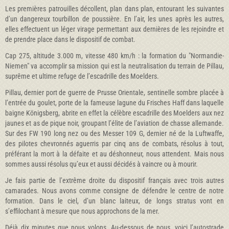
Les premières patrouilles décollent, plan dans plan, entourant les suivantes
d’un dangereux tourbillon de poussière. En l’air, les unes après les autres,
elles effectuent un léger virage permettant aux dernières de les rejoindre et
de prendre place dans le dispositif de combat.
Cap 275, altitude 3.000 m, vitesse 480 km/h : la formation du "Normandie-
Niemen" va accomplir sa mission qui est la neutralisation du terrain de Pillau,
suprême et ultime refuge de l’escadrille des Moelders.
Pillau, dernier port de guerre de Prusse Orientale, sentinelle sombre placée à
l’entrée du goulet, porte de la fameuse lagune du Frisches Haff dans laquelle
baigne Königsberg, abrite en effet la célèbre escadrille des Moelders aux nez
jaunes et as de pique noir, groupant l’élite de l’aviation de chasse allemande.
Sur des FW 190 long nez ou des Messer 109 G, dernier né de la Luftwaffe,
des pilotes chevronnés aguerris par cinq ans de combats, résolus à tout,
préférant la mort à la défaite et au déshonneur, nous attendent. Mais nous
sommes aussi résolus qu’eux et aussi décidés à vaincre ou à mourir.
Je fais partie de l’extrême droite du dispositif français avec trois autres
camarades. Nous avons comme consigne de défendre le centre de notre
formation. Dans le ciel, d’un blanc laiteux, de longs stratus vont en
s’effilochant à mesure que nous approchons de la mer.
Déjà dix minutes que nous volons. Au-dessous de nous, voici l’autostrade