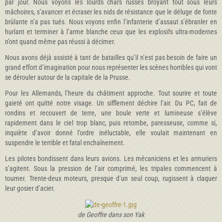
par jour. Nous voyons les lourds chars russes broyant tout sous leurs
mâchoires, s’avancer et écraser les nids de résistance que le déluge de fonte
brûlante n’a pas tués. Nous voyons enfin l’infanterie d’assaut s’ébranler en
hurlant et terminer à l’arme blanche ceux que les explosifs ultra-modernes
n’ont quand même pas réussi à décimer.
Nous avons déjà assisté à tant de batailles qu’il n’est pas besoin de faire un
grand effort d’imagination pour nous représenter les scènes horribles qui vont
se dérouler autour de la capitale de la Prusse.
Pour les Allemands, l’heure du châtiment approche. Tout sourire et toute
gaieté ont quitté notre visage. Un sifflement déchire l’air. Du PC, fait de
rondins et recouvert de terre, une boule verte et lumineuse s’élève
rapidement dans le ciel trop blanc, puis retombe, paresseuse, comme si,
inquiète d’avoir donné l’ordre inéluctable, elle voulait maintenant en
suspendre le terrible et fatal enchaînement.
Les pilotes bondissent dans leurs avions. Les mécaniciens et les armuriers
s’agitent. Sous la pression de l’air comprimé, les tripales commencent à
tourner. Trente-deux moteurs, presque d’un seul coup, rugissent à claquer
leur gosier d’acier.
de Geoffre dans son Yak