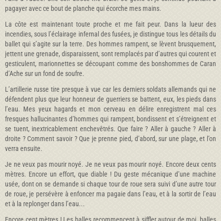
pagayer avec ce bout de planche qui écorche mes mains.
La côte est maintenant toute proche et me fait peur. Dans la lueur des
incendies, sous l’éclairage infernal des fusées, je distingue tous les détails du
ballet qui s’agite sur la terre. Des hommes rampent, se lèvent brusquement,
jettent une grenade, disparaissent, sont remplacés par d’autres qui courent et
gesticulent, marionnettes se découpant comme des bonshommes de Caran
d’Ache sur un fond de soufre.
L’artillerie russe tire presque à vue car les derniers soldats allemands qui ne
défendent plus que leur honneur de guerriers se battent, eux, les pieds dans
l’eau. Mes yeux hagards et mon cerveau en délire enregistrent mal ces
fresques hallucinantes d’hommes qui rampent, bondissent et s’étreignent et
se tuent, inextricablement enchevêtrés. Que faire ? Aller à gauche ? Aller à
droite ? Comment savoir ? Que je prenne pied, d’abord, sur une plage, et l’on
verra ensuite.
Je ne veux pas mourir noyé. Je ne veux pas mourir noyé. Encore deux cents
mètres. Encore un effort, que diable ! Du geste mécanique d’une machine
usée, dont on se demande si chaque tour de roue sera suivi d’une autre tour
de roue, je persévère à enfoncer ma pagaie dans l’eau, et à la sortir de l’eau
et à la replonger dans l’eau...
Encore cent mètres ! Les balles recommencent à siffler autour de moi, balles