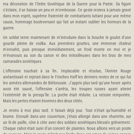
ma décoration de l’Ordre Soviétique de la Guerre pour la Patrie. Sa figure
s’éclaire, il se baisse un peu et m’embrasse. Ce geste restera à jamais gravé
dans mon esprit, suprême fraternité de combattants luttant pour une même
cause, hommage bouleversant qui fait un instant oublier les horreurs de la
guerre.
Un soldat tente maintenant de m’introduire dans la bouche le goulot d’une
gourde pleine de vodka. Aux premières gouttes, une immense chaleur
m’envahit, puis presque immédiatement, un froid monte en moi et je
m’évanouis au son du canon et des mitrailleuses dans les bras de mes
camarades soviétiques.
L’offensive touchait à sa fin. Implacable et résolue, l’Armée Rouge
anéantissait et rejetait dans le Frisches Haff les derniers restes de ce qui fut
les armées allemandes de Biélorussie. J’appris plus tard qu’une heure après
avoir été sauvé, l’offensive s’arrêta, les troupes russes ayant atteint
l’extrémité de la presqu’île. La poche était réduite. La victoire remportée.
Mais les pertes étaient énormes des deux côtés.
Je revins à moi plus tard. Il faisait déjà jour. Tout n’était qu’humidité et
brume. Enroulé dans une couverture, j’étais allongé dans une charrette, sur
un lit de paille, côte à côte avec des soldats soviétiques blessés grièvement.
Chaque cahot était suivi d’un concert de plaintes. Nous allions vers un poste