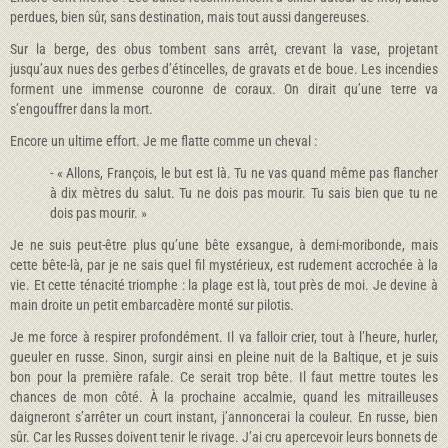
perdues, bien sûr, sans destination, mais tout aussi dangereuses.
Sur la berge, des obus tombent sans arrêt, crevant la vase, projetant
jusqu’aux nues des gerbes d’étincelles, de gravats et de boue. Les incendies
forment une immense couronne de coraux. On dirait qu’une terre va
s’engouffrer dans la mort.
Encore un ultime effort. Je me flatte comme un cheval :
- « Allons, François, le but est là. Tu ne vas quand même pas flancher
à dix mètres du salut. Tu ne dois pas mourir. Tu sais bien que tu ne
dois pas mourir. »
Je ne suis peut-être plus qu’une bête exsangue, à demi-moribonde, mais
cette bête-là, par je ne sais quel fil mystérieux, est rudement accrochée à la
vie. Et cette ténacité triomphe : la plage est là, tout près de moi. Je devine à
main droite un petit embarcadère monté sur pilotis.
Je me force à respirer profondément. Il va falloir crier, tout à l’heure, hurler,
gueuler en russe. Sinon, surgir ainsi en pleine nuit de la Baltique, et je suis
bon pour la première rafale. Ce serait trop bête. Il faut mettre toutes les
chances de mon côté. À la prochaine accalmie, quand les mitrailleuses
daigneront s’arrêter un court instant, j’annoncerai la couleur. En russe, bien
sûr. Car les Russes doivent tenir le rivage. J’ai cru apercevoir leurs bonnets de