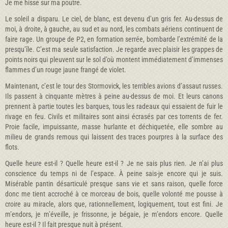
Je me hisse sur ma poutre.
Le soleil a disparu. Le ciel, de blanc, est devenu d’un gris fer. Au-dessus de
moi, à droite, à gauche, au sud et au nord, les combats aériens continuent de
faire rage. Un groupe de P2, en formation serrée, bombarde l’extrémité de la
presqu’île. C’est ma seule satisfaction. Je regarde avec plaisir les grappes de
points noirs qui pleuvent sur le sol d’où montent immédiatement d’immenses
flammes d’un rouge jaune frangé de violet.
Maintenant, c’est le tour des Stormovick, les terribles avions d’assaut russes.
Ils passent à cinquante mètres à peine au-dessus de moi. Et leurs canons
prennent à partie toutes les barques, tous les radeaux qui essaient de fuir le
rivage en feu. Civils et militaires sont ainsi écrasés par ces torrents de fer.
Proie facile, impuissante, masse hurlante et déchiquetée, elle sombre au
milieu de grands remous qui laissent des traces pourpres à la surface des
flots.
Quelle heure est-il ? Quelle heure est-il ? Je ne sais plus rien. Je n’ai plus
conscience du temps ni de l’espace. À peine sais-je encore qui je suis.
Misérable pantin désarticulé presque sans vie et sans raison, quelle force
donc me tient accroché à ce morceau de bois, quelle volonté me pousse à
croire au miracle, alors que, rationnellement, logiquement, tout est fini. Je
m’endors, je m’éveille, je frissonne, je bégaie, je m’endors encore. Quelle
heure est-il ? Il fait presque nuit à présent.