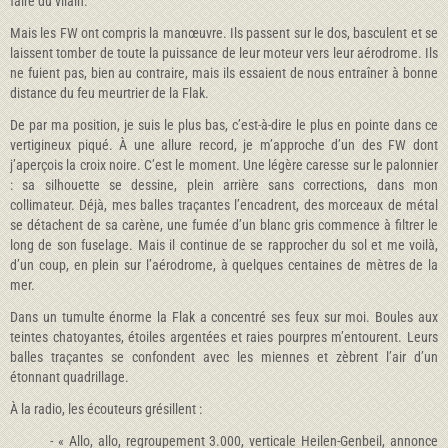
faire du vilain.
Mais les FW ont compris la manœuvre. Ils passent sur le dos, basculent et se
laissent tomber de toute la puissance de leur moteur vers leur aérodrome. Ils
ne fuient pas, bien au contraire, mais ils essaient de nous entraîner à bonne
distance du feu meurtrier de la Flak.
De par ma position, je suis le plus bas, c’est-à-dire le plus en pointe dans ce
vertigineux piqué. À une allure record, je m’approche d’un des FW dont
j’aperçois la croix noire. C’est le moment. Une légère caresse sur le palonnier
: sa silhouette se dessine, plein arrière sans corrections, dans mon
collimateur. Déjà, mes balles traçantes l’encadrent, des morceaux de métal
se détachent de sa carène, une fumée d’un blanc gris commence à filtrer le
long de son fuselage. Mais il continue de se rapprocher du sol et me voilà,
d’un coup, en plein sur l’aérodrome, à quelques centaines de mètres de la
mer.
Dans un tumulte énorme la Flak a concentré ses feux sur moi. Boules aux
teintes chatoyantes, étoiles argentées et raies pourpres m’entourent. Leurs
balles traçantes se confondent avec les miennes et zèbrent l’air d’un
étonnant quadrillage.
À la radio, les écouteurs grésillent :
- « Allo, allo, regroupement 3.000, verticale Heilen-Genbeil, annonce