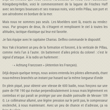
Königsberg-Helbin, voici le commencement de la lagune de Frisches Haff
avec ses berges boueuses et ses roseaux noirs, voici enfin Pillau, son port et
son aérodrome en bordure de la mer.
Mais nous ne sommes pas seuls. Les Moelders sont là, exacts au rendez-
vous. Par groupes de deux, ils s’étagent et remplissent le ciel à toutes les
altitudes, tactique élastique qui leur est favorite.
Je fais équipe avec le capitaine Charras. Delfino commande le dispositif.
Nos Yak s’écartent un peu de la formation et foncent, à la verticale de Pillau,
comme rivés l’un à l’autre. Un battement d’ailes précis du colonel : c’est le
signal d’attaque. À la radio un hurlement :
- « Achtung Franzosen » (Attention les Français).
Déjà depuis quelque temps, nous avions entendu les pilotes allemands, étant
nous-mêmes branchés un instant par hasard sur la même longueur d’onde
En plein piqué, pour obtenir une vitesse de 600 badin, nous fonçons sur une
paire de FW 190 qui évolue perpendiculairement à nous mais légèrement en
contrebas et qui paraît se protéger par une double patrouille de Messer 109
G. Le collimateur allumé, une légère pression sur le petit pas, le compresseur
enclenché, à nous maintenant. Avec un peu de chance et d’adresse, ça va