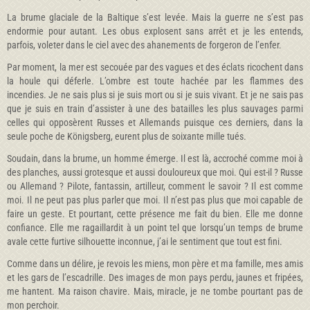
La brume glaciale de la Baltique s’est levée. Mais la guerre ne s’est pas
endormie pour autant. Les obus explosent sans arrêt et je les entends,
parfois, voleter dans le ciel avec des ahanements de forgeron de l’enfer.
Par moment, la mer est secouée par des vagues et des éclats ricochent dans
la houle qui déferle. L’ombre est toute hachée par les flammes des
incendies. Je ne sais plus si je suis mort ou si je suis vivant. Et je ne sais pas
que je suis en train d’assister à une des batailles les plus sauvages parmi
celles qui opposèrent Russes et Allemands puisque ces derniers, dans la
seule poche de Königsberg, eurent plus de soixante mille tués.
Soudain, dans la brume, un homme émerge. Il est là, accroché comme moi à
des planches, aussi grotesque et aussi douloureux que moi. Qui est-il ? Russe
ou Allemand ? Pilote, fantassin, artilleur, comment le savoir ? Il est comme
moi. Il ne peut pas plus parler que moi. Il n’est pas plus que moi capable de
faire un geste. Et pourtant, cette présence me fait du bien. Elle me donne
confiance. Elle me ragaillardit à un point tel que lorsqu’un temps de brume
avale cette furtive silhouette inconnue, j’ai le sentiment que tout est fini.
Comme dans un délire, je revois les miens, mon père et ma famille, mes amis
et les gars de l’escadrille. Des images de mon pays perdu, jaunes et fripées,
me hantent. Ma raison chavire. Mais, miracle, je ne tombe pourtant pas de
mon perchoir.