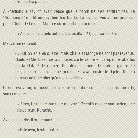
s’en sortira pas ».
À Friedland aussi, on avait pensé que le baron ne s’en sortirait pas. Le
"Normandie" me fit une ovation touchante. La Division voulait me proposer
pour l’Ordre de Lénine. Mais ce qui importait pour moi :
- « Alors, ce 27, quels ont été les résultats ? Ça a marché ? ».
Marchi me répondit :
- « Oui, on en a eu quatre, mais Challe et Monge ne sont pas revenus.
Guido et Mertzizen se sont posés sur le ventre en campagne, abattus
par la Flak. Rude journée. Une des plus rudes de toute la guerre. Le
soir, je peux t’assurer que personne n’avait envie de rigoler. Delfino
pensait ne faire plus qu’une escadrille ».
Lokhin est venu, lui aussi. Il m’a serré la main et resta au pied de mon lit,
sans rien dire.
- « Alors, Lokhin, content de me voir ? Te voilà encore sans avion, une
fois de plus. Karacho. »
Avec un sourire, il me répondit :
- « Nitchevo, lieutenant. »