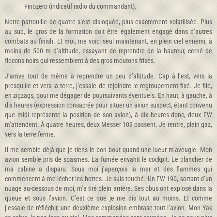
Finozero (indicatif radio du commandant).
Notre patrouille de quatre s’est disloquée, plus exactement volatilisée. Plus
au sud, le gros de la formation doit être également engagé dans d’autres
combats au finish. Et moi, me voici seul maintenant, en plein ciel ennemi, à
moins de 500 m d’altitude, essayant de reprendre de la hauteur, cerné de
flocons noirs qui ressemblent à des gros moutons frisés.
J’arrive tout de même à reprendre un peu d’altitude. Cap à l’est, vers la
presqu’île et vers la terre, j’essaie de rejoindre le regroupement fixé. Je file,
en zigzags, pour me dégager de poursuivants éventuels. En haut, à gauche, à
dix heures (expression consacrée pour situer un avion suspect, étant convenu
que midi représente la position de son avion), à dix heures donc, deux FW
m’attendent. À quatre heures, deux Messer 109 passent. Je rentre, plein gaz,
vers la terre ferme.
Il me semble déjà que je tiens le bon bout quand une lueur m’aveugle. Mon
avion semble pris de spasmes. La fumée envahit le cockpit. Le plancher de
ma cabine a disparu. Sous moi j’aperçois la mer et des flammes qui
commencent à me lécher les bottes. Je suis touché. Un FW 190, sortant d’un
nuage au-dessous de moi, m’a tiré plein arrière. Ses obus ont explosé dans la
queue et sous l’avion. C’est ce que je me dis tout au moins. Et comme
j’essaie de réfléchir, une deuxième explosion embrase tout l’avion. Mon Yak