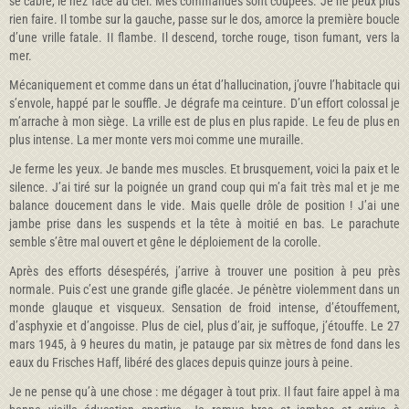
se cabre, le nez face au ciel. Mes commandes sont coupées. Je ne peux plus
rien faire. Il tombe sur la gauche, passe sur le dos, amorce la première boucle
d’une vrille fatale. II flambe. Il descend, torche rouge, tison fumant, vers la
mer.
Mécaniquement et comme dans un état d’hallucination, j’ouvre l’habitacle qui
s’envole, happé par le souffle. Je dégrafe ma ceinture. D’un effort colossal je
m’arrache à mon siège. La vrille est de plus en plus rapide. Le feu de plus en
plus intense. La mer monte vers moi comme une muraille.
Je ferme les yeux. Je bande mes muscles. Et brusquement, voici la paix et le
silence. J’ai tiré sur la poignée un grand coup qui m’a fait très mal et je me
balance doucement dans le vide. Mais quelle drôle de position ! J’ai une
jambe prise dans les suspends et la tête à moitié en bas. Le parachute
semble s’être mal ouvert et gêne le déploiement de la corolle.
Après des efforts désespérés, j’arrive à trouver une position à peu près
normale. Puis c’est une grande gifle glacée. Je pénètre violemment dans un
monde glauque et visqueux. Sensation de froid intense, d’étouffement,
d’asphyxie et d’angoisse. Plus de ciel, plus d’air, je suffoque, j’étouffe. Le 27
mars 1945, à 9 heures du matin, je patauge par six mètres de fond dans les
eaux du Frisches Haff, libéré des glaces depuis quinze jours à peine.
Je ne pense qu’à une chose : me dégager à tout prix. Il faut faire appel à ma