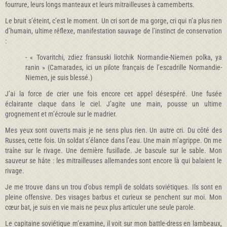
fourrure, leurs longs manteaux et leurs mitrailleuses à camemberts.
Le bruit s’éteint, c’est le moment. Un cri sort de ma gorge, cri qui n’a plus rien
d’humain, ultime réflexe, manifestation sauvage de l’instinct de conservation
:
- « Tovaritchi, zdiez fransuski liotchik Normandie-Niemen polka, ya
ranin » (Camarades, ici un pilote français de l’escadrille Normandie-
Niemen, je suis blessé.)
J’ai la force de crier une fois encore cet appel désespéré. Une fusée
éclairante claque dans le ciel. J’agite une main, pousse un ultime
grognement et m’écroule sur le madrier.
Mes yeux sont ouverts mais je ne sens plus rien. Un autre cri. Du côté des
Russes, cette fois. Un soldat s’élance dans l’eau. Une main m’agrippe. On me
traîne sur le rivage. Une dernière fusillade. Je bascule sur le sable. Mon
sauveur se hâte : les mitrailleuses allemandes sont encore là qui balaient le
rivage.
Je me trouve dans un trou d’obus rempli de soldats soviétiques. Ils sont en
pleine offensive. Des visages barbus et curieux se penchent sur moi. Mon
cœur bat, je suis en vie mais ne peux plus articuler une seule parole.
Le capitaine soviétique m’examine, il voit sur mon battle-dress en lambeaux,