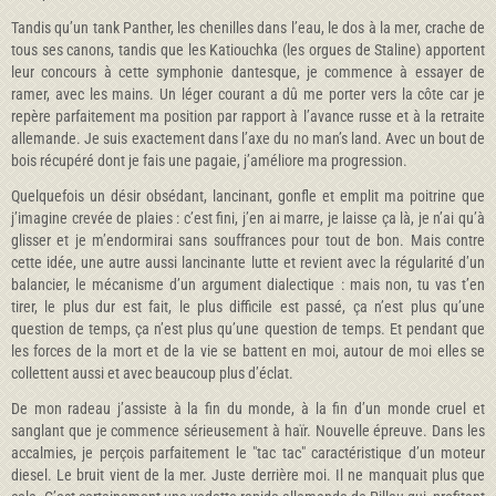
Tandis qu’un tank Panther, les chenilles dans l’eau, le dos à la mer, crache de
tous ses canons, tandis que les Katiouchka (les orgues de Staline) apportent
leur concours à cette symphonie dantesque, je commence à essayer de
ramer, avec les mains. Un léger courant a dû me porter vers la côte car je
repère parfaitement ma position par rapport à l’avance russe et à la retraite
allemande. Je suis exactement dans l’axe du no man’s land. Avec un bout de
bois récupéré dont je fais une pagaie, j’améliore ma progression.
Quelquefois un désir obsédant, lancinant, gonfle et emplit ma poitrine que
j’imagine crevée de plaies : c’est fini, j’en ai marre, je laisse ça là, je n’ai qu’à
glisser et je m’endormirai sans souffrances pour tout de bon. Mais contre
cette idée, une autre aussi lancinante lutte et revient avec la régularité d’un
balancier, le mécanisme d’un argument dialectique : mais non, tu vas t’en
tirer, le plus dur est fait, le plus difficile est passé, ça n’est plus qu’une
question de temps, ça n’est plus qu’une question de temps. Et pendant que
les forces de la mort et de la vie se battent en moi, autour de moi elles se
collettent aussi et avec beaucoup plus d’éclat.
De mon radeau j’assiste à la fin du monde, à la fin d’un monde cruel et
sanglant que je commence sérieusement à haïr. Nouvelle épreuve. Dans les
accalmies, je perçois parfaitement le "tac tac" caractéristique d’un moteur
diesel. Le bruit vient de la mer. Juste derrière moi. Il ne manquait plus que