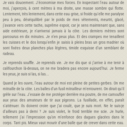
Je vais doucement. J’économise mes forces. En inspectant l’eau autour de
moi, j’aperçois, à cent mètres à ma droite, une masse sombre qui flotte.
Lentement, très lentement, dans cette eau grise, si froide qu’elle me paralyse
peu à peu, déséquilibré par le poids de mes vêtements, meurtri, glacé,
j’avance vers cette tache, suprême espoir, car je sens maintenant que, sans
aide extérieure, je n’arriverai jamais à la côte. Les derniers mètres sont
parcourus en dix minutes. Je n’en peux plus. Et des crampes me tenaillent
les cuisses et le dos lorsqu’enfin je saisis à pleins bras un gros madrier où
sont fixées deux planches plus légères, timide esquisse d’un semblant de
radeau.
Je reprends souffle. Je reprends vie. Je me dis que si j’arrive à me tenir à
califourchon là-dessus, on ne me bradera pas encore aujourd’hui. Je ferme
les yeux, je suis si las, si las...
Quand je les ouvre, l’eau autour de moi est pleine de petites gerbes. On me
mitraille de la côte. Les balles d’un fusil mitrailleur m’entourent. On dirait qu’il
grêle sur l’eau. J’essaie de me protéger derrière ma poutre, de me camoufler
aux yeux des amateurs de tir aux pigeons. La fusillade, en effet, paraît
s’atténuer. Ils doivent croire que j’ai coulé, que je suis mort. Ne le suis-je
d’ailleurs pas à demi ? Je suis violet, le froid terrible me scie. Je hurle,
tellement j’ai l’impression qu’on m’enfonce des dagues glacées dans le
corps. Tant pis. Mieux vaut mourir d’une balle que de crever dans cette eau.