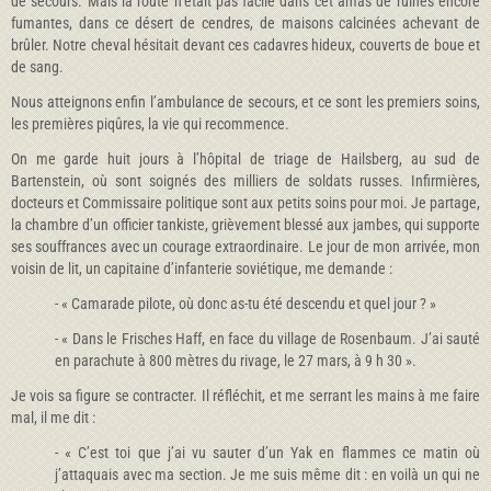
de secours. Mais la route n’était pas facile dans cet amas de ruines encore
fumantes, dans ce désert de cendres, de maisons calcinées achevant de
brûler. Notre cheval hésitait devant ces cadavres hideux, couverts de boue et
de sang.
Nous atteignons enfin l’ambulance de secours, et ce sont les premiers soins,
les premières piqûres, la vie qui recommence.
On me garde huit jours à l’hôpital de triage de Hailsberg, au sud de
Bartenstein, où sont soignés des milliers de soldats russes. Infirmières,
docteurs et Commissaire politique sont aux petits soins pour moi. Je partage,
la chambre d’un officier tankiste, grièvement blessé aux jambes, qui supporte
ses souffrances avec un courage extraordinaire. Le jour de mon arrivée, mon
voisin de lit, un capitaine d’infanterie soviétique, me demande :
- « Camarade pilote, où donc as-tu été descendu et quel jour ? »
- « Dans le Frisches Haff, en face du village de Rosenbaum. J’ai sauté
en parachute à 800 mètres du rivage, le 27 mars, à 9 h 30 ».
Je vois sa figure se contracter. Il réfléchit, et me serrant les mains à me faire
mal, il me dit :
- « C’est toi que j’ai vu sauter d’un Yak en flammes ce matin où
j’attaquais avec ma section. Je me suis même dit : en voilà un qui ne