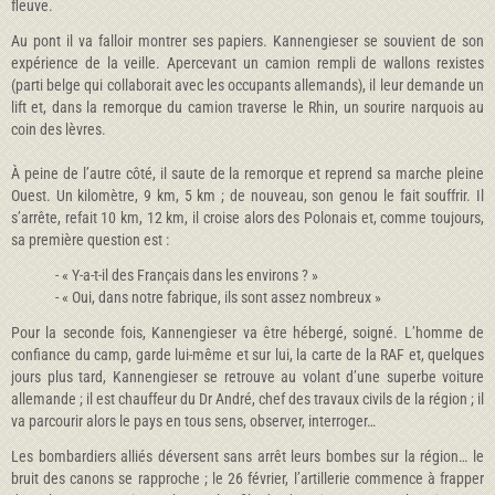
fleuve.
Au pont il va falloir montrer ses papiers. Kannengieser se souvient de son
expérience de la veille. Apercevant un camion rempli de wallons rexistes
(parti belge qui collaborait avec les occupants allemands), il leur demande un
lift et, dans la remorque du camion traverse le Rhin, un sourire narquois au
coin des lèvres.
À peine de l’autre côté, il saute de la remorque et reprend sa marche pleine
Ouest. Un kilomètre, 9 km, 5 km ; de nouveau, son genou le fait souffrir. Il
s’arrête, refait 10 km, 12 km, il croise alors des Polonais et, comme toujours,
sa première question est :
- « Y-a-t-il des Français dans les environs ? »
- « Oui, dans notre fabrique, ils sont assez nombreux »
Pour la seconde fois, Kannengieser va être hébergé, soigné. L’homme de
confiance du camp, garde lui-même et sur lui, la carte de la RAF et, quelques
jours plus tard, Kannengieser se retrouve au volant d’une superbe voiture
allemande ; il est chauffeur du Dr André, chef des travaux civils de la région ; il
va parcourir alors le pays en tous sens, observer, interroger…
Les bombardiers alliés déversent sans arrêt leurs bombes sur la région… le
bruit des canons se rapproche ; le 26 février, l’artillerie commence à frapper