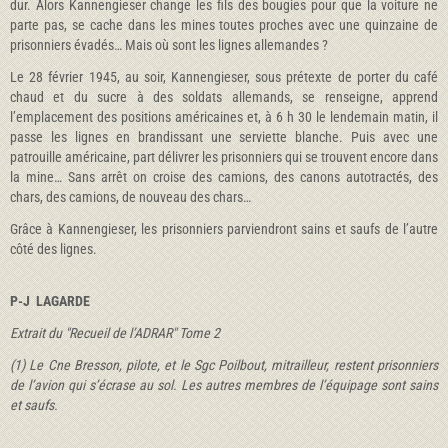
dur. Alors Kannengieser change les fils des bougies pour que la voiture ne
parte pas, se cache dans les mines toutes proches avec une quinzaine de
prisonniers évadés… Mais où sont les lignes allemandes ?
Le 28 février 1945, au soir, Kannengieser, sous prétexte de porter du café
chaud et du sucre à des soldats allemands, se renseigne, apprend
l’emplacement des positions américaines et, à 6 h 30 le lendemain matin, il
passe les lignes en brandissant une serviette blanche. Puis avec une
patrouille américaine, part délivrer les prisonniers qui se trouvent encore dans
la mine… Sans arrêt on croise des camions, des canons autotractés, des
chars, des camions, de nouveau des chars…
Grâce à Kannengieser, les prisonniers parviendront sains et saufs de l’autre
côté des lignes.
P-J LAGARDE
Extrait du "Recueil de l’ADRAR" Tome 2
(1) Le Cne Bresson, pilote, et le Sgc Poilbout, mitrailleur, restent prisonniers
de l’avion qui s’écrase au sol. Les autres membres de l’équipage sont sains
et saufs.