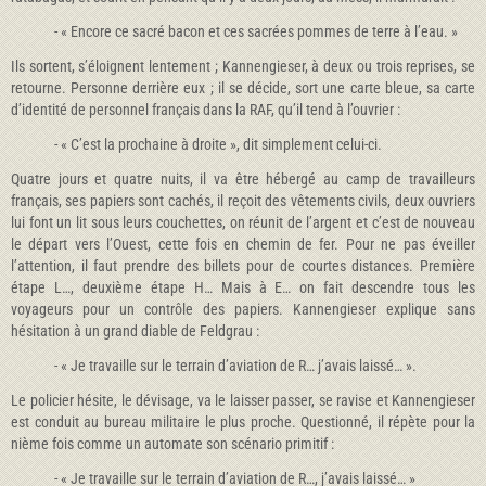
- « Encore ce sacré bacon et ces sacrées pommes de terre à l’eau. »
Ils sortent, s’éloignent lentement ; Kannengieser, à deux ou trois reprises, se
retourne. Personne derrière eux ; il se décide, sort une carte bleue, sa carte
d’identité de personnel français dans la RAF, qu’il tend à l’ouvrier :
- « C’est la prochaine à droite », dit simplement celui-ci.
Quatre jours et quatre nuits, il va être hébergé au camp de travailleurs
français, ses papiers sont cachés, il reçoit des vêtements civils, deux ouvriers
lui font un lit sous leurs couchettes, on réunit de l’argent et c’est de nouveau
le départ vers l’Ouest, cette fois en chemin de fer. Pour ne pas éveiller
l’attention, il faut prendre des billets pour de courtes distances. Première
étape L…, deuxième étape H… Mais à E… on fait descendre tous les
voyageurs pour un contrôle des papiers. Kannengieser explique sans
hésitation à un grand diable de Feldgrau :
- « Je travaille sur le terrain d’aviation de R… j’avais laissé… ».
Le policier hésite, le dévisage, va le laisser passer, se ravise et Kannengieser
est conduit au bureau militaire le plus proche. Questionné, il répète pour la
nième fois comme un automate son scénario primitif :
- « Je travaille sur le terrain d’aviation de R…, j’avais laissé… »