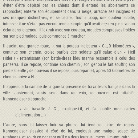
éviter d’être dépisté par les chiens dont il entend les aboiements se
rapprocher, enterre son équipement dans la neige, arrache ses insignes et
ses marques distinctives, et se cache. Tout à coup, une douleur subite,
intense : il ne s’était pas encore rendu compte qu’il avait reçu en plein vol un
éclat dans le genou. Il l’extrait avec son couteau, met des compresses froides
sur son pied malade, puis commence à marcher.
Il atteint une grande route, lit sur le poteau indicateur « G…, X kilomètres »,
continue son chemin, croise parfois des soldats qu’il salue d’un « Heil
Hitler ! » retentissant (son battle-dress bleu marine ressemble à celui des
panzers). Il se repose, continue son chemin ; son genou le fait souffrir, son
pied est enflé ; de nouveau il se repose, puis repart et, après 50 kilomètres de
chemin, arrive à H…
Il apprend à la cantine de la gare la présence de travailleurs français dans la
ville. Justement, assis seul dans un coin, un ouvrier est attablé.
Kannengieser s’approche :
- « Je travaille à G…, explique-t-il, et j’ai oublié mes cartes
d’alimentation … »
L’autre, sans lui laisser finir sa phrase, lui tend un ticket de repas.
Kannengieser s’assied à côté de lui, engloutit une maigre soupe de
rutabagas, et sourit en pensant qu’il y a deux jours, au mess, il murmurait :