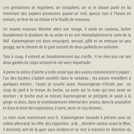
Les gendarmes se regardent, se consultent, on va le laisser partir en lui
remettant des papiers provisoires quand un civil, aperçu tout à l’heure en
entrant, se lève de sa chaise et le fouille de nouveau.
Un sourire mauvais illumine alors son visage, il saisit un couteau, lacère
brutalement la doublure de sa veste et en sort triomphalement la carte de la
RAF. Kannengieser est alors empoigné, secoué, giflé et se retrouve un peu
groggy, sur le chemin de la gare escorté de deux gaillards en uniforme.
Tout à coup, il entend un bourdonnement qui s’enfle. Il ne rêve pas car ses
deux gardes du corps scrutent le ciel avec inquiétude.
À peine la sirène d’alerte a-t-elle cessé que des avions commencent à piquer ;
l’un des boches s’aplatit aussitôt dans le ruisseau ; les avions mitraillent à
quelques mètres ; l’autre se couche aussi. Kannengieser n’hésite pas : un
coup de pied à la tempe du boche, un autre sur la main qui veut saisir un
revolver ; le boche veut se relever, Kannengieser se précipite, le saisit à la
gorge et alors, dans le vrombissement infernal des avions, dans la poussière
et dans le bruit des explosions, il serre, serre ce cou énorme…
Le train roule maintenant vers D… Kannengieser bavarde à présent avec un
soldat allemand, lui offre des cigarettes ; à M…, dernière station avant le Rhin,
il descend, sort de la gare sans incident et se met à marcher en direction du