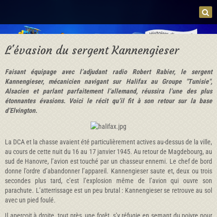
L'évasion du sergent Kannengieser
Faisant équipage avec l’adjudant radio Robert Rabier, le sergent
Kannengieser, mécanicien navigant sur Halifax au Groupe "Tunisie",
Alsacien et parlant parfaitement l’allemand, réussira l’une des plus
étonnantes évasions. Voici le récit qu’il fit à son retour sur la base
d’Elvington.
La DCA et la chasse avaient été particulièrement actives au-dessus de la ville,
au cours de cette nuit du 16 au 17 janvier 1945. Au retour de Magdebourg, au
sud de Hanovre, l’avion est touché par un chasseur ennemi. Le chef de bord
donne l’ordre d’abandonner l’appareil. Kannengieser saute et, deux ou trois
secondes plus tard, c’est l’explosion même de l’avion qui ouvre son
parachute. L’atterrissage est un peu brutal : Kannengieser se retrouve au sol
avec un pied foulé.
Il aperçoit à droite, tout près, une forêt, s’y réfugie en semant du poivre pour