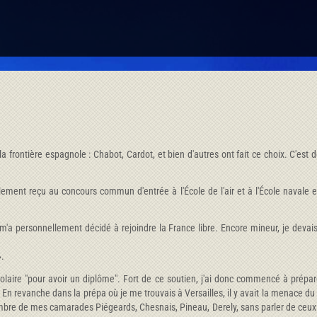
 la frontière espagnole : Chabot, Cardot, et bien d'autres ont fait ce choix. C'
lement reçu au concours commun d'entrée à l'École de l'air et à l'École navale en
m'a personnellement décidé à rejoindre la France libre. Encore mineur, je devais 
».
colaire "pour avoir un diplôme". Fort de ce soutien, j'ai donc commencé à prépare
En revanche dans la prépa où je me trouvais à Versailles, il y avait la menace du
bre de mes camarades Piégeards, Chesnais, Pineau, Derely, sans parler de ceux qu