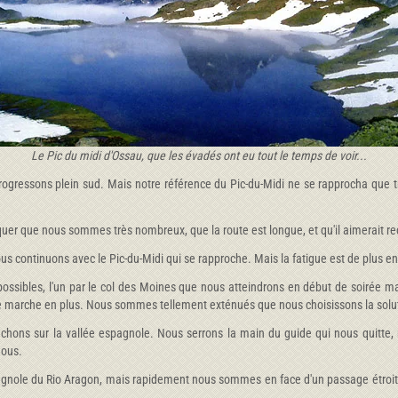
Le Pic du midi d'Ossau, que les évadés ont eu tout le temps de voir...
ogressons plein sud. Mais notre référence du Pic-du-Midi ne se rapprocha que 
arquer que nous sommes très nombreux, que la route est longue, et qu'il aimerait r
us continuons avec le Pic-du-Midi qui se rapproche. Mais la fatigue est de plus en
possibles, l'un par le col des Moines que nous atteindrons en début de soirée ma
 de marche en plus. Nous sommes tellement exténués que nous choisissons la solut
ouchons sur la vallée espagnole. Nous serrons la main du guide qui nous quitte,
nous.
nole du Rio Aragon, mais rapidement nous sommes en face d'un passage étroit e