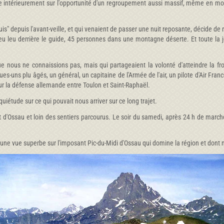
ntérieurement sur l'opportunité d'un regroupement aussi massif, même en mont
" depuis l'avant-veille, et qui venaient de passer une nuit reposante, décide de re
leu derrière le guide, 45 personnes dans une montagne déserte. Et toute la j
nous ne connaissions pas, mais qui partageaient la volonté d'atteindre la fr
-uns plu âgés, un général, un capitaine de l'Armée de l'air, un pilote d'Air Franc
ur la défense allemande entre Toulon et Saint-Raphaël.
nquiétude sur ce qui pouvait nous arriver sur ce long trajet.
t d'Ossau et loin des sentiers parcourus. Le soir du samedi, après 24 h de marc
 une vue superbe sur l'imposant Pic-du-Midi d'Ossau qui domine la région et dont no