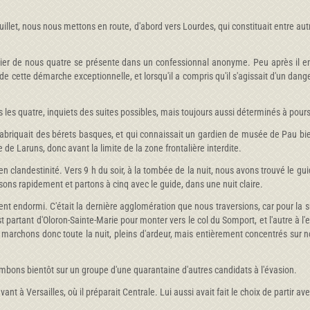
juillet, nous nous mettons en route, d'abord vers Lourdes, qui constituait entre aut
ier de nous quatre se présente dans un confessionnal anonyme. Peu après il en 
e cette démarche exceptionnelle, et lorsqu'il a compris qu'il s'agissait d'un dang
les quatre, inquiets des suites possibles, mais toujours aussi déterminés à poursu
il fabriquait des bérets basques, et qui connaissait un gardien de musée de Pau bi
de Laruns, donc avant la limite de la zone frontalière interdite.
n clandestinité. Vers 9 h du soir, à la tombée de la nuit, nous avons trouvé le g
sons rapidement et partons à cinq avec le guide, dans une nuit claire.
nt endormi. C'était la dernière agglomération que nous traversions, car pour la su
uest partant d'Oloron-Sainte-Marie pour monter vers le col du Somport, et l'autre à 
s marchons donc toute la nuit, pleins d'ardeur, mais entièrement concentrés sur
ons bientôt sur un groupe d'une quarantaine d'autres candidats à l'évasion.
t à Versailles, où il préparait Centrale. Lui aussi avait fait le choix de partir a