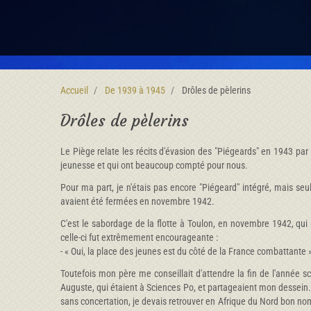
Accueil
De 1939 à 1945
Drôles de pèlerins
Drôles de pèlerins
Le Piège relate les récits d'évasion des "Piégeards" en 1943 par
jeunesse et qui ont beaucoup compté pour nous.
Pour ma part, je n'étais pas encore "Piégeard" intégré, mais seu
avaient été fermées en novembre 1942.
C'est le sabordage de la flotte à Toulon, en novembre 1942, qui 
celle-ci fut extrêmement encourageante :
- « Oui, la place des jeunes est du côté de la France combattante 
Toutefois mon père me conseillait d'attendre la fin de l'année s
Auguste, qui étaient à Sciences Po, et partageaient mon dessein. 
sans concertation, je devais retrouver en Afrique du Nord bon nom