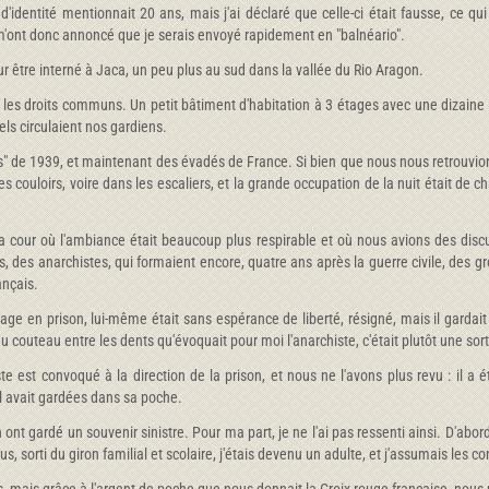
e d'identité mentionnait 20 ans, mais j'ai déclaré que celle-ci était fausse, ce qu
s m'ont donc annoncé que je serais envoyé rapidement en "balnéario".
 être interné à Jaca, un peu plus au sud dans la vallée du Rio Aragon.
r les droits communs. Un petit bâtiment d'habitation à 3 étages avec une dizaine
ls circulaient nos gardiens.
es" de 1939, et maintenant des évadés de France. Si bien que nous nous retrouv
 couloirs, voire dans les escaliers, et la grande occupation de la nuit était de ch
 cour où l'ambiance était beaucoup plus respirable et où nous avions des disc
, des anarchistes, qui formaient encore, quatre ans après la guerre civile, des g
ançais.
ge en prison, lui-même était sans espérance de liberté, résigné, mais il garda
au couteau entre les dents qu'évoquait pour moi l'anarchiste, c'était plutôt une sor
e est convoqué à la direction de la prison, et nous ne l'avons plus revu : il a
'il avait gardées dans sa poche.
gardé un souvenir sinistre. Pour ma part, je ne l'ai pas ressenti ainsi. D'abord il
lus, sorti du giron familial et scolaire, j'étais devenu un adulte, et j'assumais les