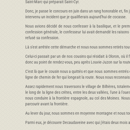
Saint-Marc qui préparait Saint-Cyr.
Donc, je passe le concours en juin dans un rang honorable et, fin 
intervenu un incident que je qualifierais aujourd'hui de cocasse.
Nous avions décidé de nous confesser à la basilique, et le prem
confession générale, le confesseur lui avait demandé les raisons d
refusé sa confession.
Là s'est arrêtée cette démarche et nous nous sommes retirés tous 
Celui-ci passait par un de nos cousins qui résidait à Oloron, où 
donc au point de rendez-vous, peu après Louvie-Juzon sur la route 
C'est là que le cousin nous a quittés et que nous sommes entrés e
ligne de chemin de fer qui longeait la route. Nous nous reconnais
Assez rapidement nous traversons le village de Bilhères, totaleme
le long de la ligne des crêtes, entre les deux vallées, l'une à l'o
nous conduire à la frontière espagnole, au col des Moines. Nou
parcourir avant la frontière.
Au lever du jour, nous sommes en moyenne montagne et nous tomb
Parmi eux, je découvre Decaudaveine avec qui j'étais deux mois avan