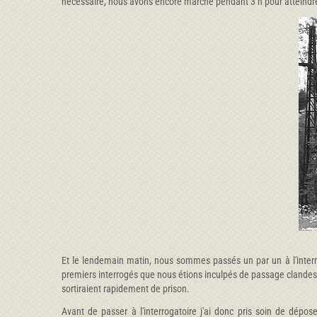
nécessaire, nous avons encore marché pendant 3 h pour atteindre 
Et le lendemain matin, nous sommes passés un par un à l'interro
premiers interrogés que nous étions inculpés de passage clandest
sortiraient rapidement de prison.
Avant de passer à l'interrogatoire j'ai donc pris soin de dépo