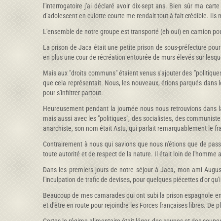
l'interrogatoire j'ai déclaré avoir dix-sept ans. Bien sûr ma cart
d'adolescent en culotte courte me rendait tout à fait crédible. Il
L'ensemble de notre groupe est transporté (eh oui) en camion pour
La prison de Jaca était une petite prison de sous-préfecture pou
en plus une cour de récréation entourée de murs élevés sur lesque
Mais aux "droits communs" étaient venus s'ajouter des "politiqu
que cela représentait. Nous, les nouveaux, étions parqués dans les
pour s'infiltrer partout.
Heureusement pendant la journée nous nous retrouvions dans la
mais aussi avec les "politiques", des socialistes, des communistes
anarchiste, son nom était Astu, qui parlait remarquablement le fr
Contrairement à nous qui savions que nous n'étions que de passa
toute autorité et de respect de la nature. Il était loin de l'homme 
Dans les premiers jours de notre séjour à Jaca, mon ami August
l'inculpation de trafic de devises, pour quelques piécettes d'or qu
Beaucoup de mes camarades qui ont subi la prison espagnole en ont 
et d'être en route pour rejoindre les Forces françaises libres. De p