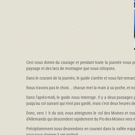
Ceci nous donne du courage et pendant toute la journée nous pr
paysage et des lacs de montagne que nous côtoyons.
Dans le courant de la journée, le guide s'arrête et nous fait rem
Nous n'avons pas le choix... chacun met la main à sa poche, et no
Dans l'après-midi, le guide nous interroge. Il y a deux passages 
jusqu'au col suivant qui n'est pas gardé, mais c'est deux heures
Donc, vers 1 h du soir, nous atteignons le col des Moines et c
d'Allemands qui descendent rapidement du Pic-des-Moines vers 
Précipitamment nous descendons en courant dans la vallée espag
pour nous stopper à cet endroit.