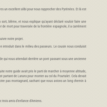
res un excellent alibi pour nous rapprocher des Pyrénées. Et là est
sort, blême, et nous explique qu'ayant déclaré vouloir faire une
er de mort pour traversée de la frontière espagnole, il a carrément
ivre notre projet.
en introduit dans le milieu des passeurs. Le cousin nous conduisit
uide qui nous attendait derrière un pont passant sous une ancienne
ite notre guide avait pris le parti de marcher à moyenne altitude,
l'est partant de Laruns pour monter au col du Pourtalet. Cela devait
 notre pas montagnard, sachant que nous avions un long chemin à
vec trois amis d'enfance d'Amiens.