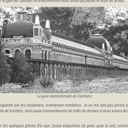
la gare de Canfranc où effectivement nous avons pu passer le reste de la nuit.
La gare internationale de Canfranc
gatoire par les carabiniers, maintenant nombreux. Je ne me suis pas pressé pour 
in de frontière, mais aussi éventuellement de trafic de devises si nous avions d
ser les quelques pièces d'or que j'avais emportées (la poire pour la soif, c