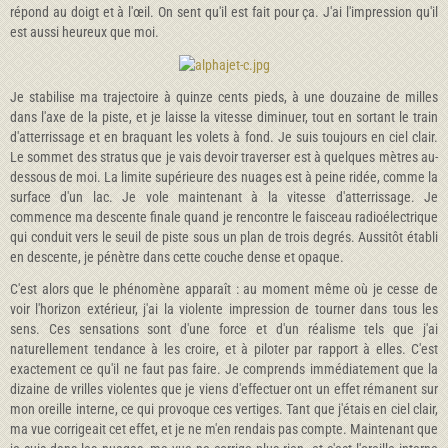
répond au doigt et à l'œil. On sent qu'il est fait pour ça. J'ai l'impression qu'il
est aussi heureux que moi.
Je stabilise ma trajectoire à quinze cents pieds, à une douzaine de milles
dans l'axe de la piste, et je laisse la vitesse diminuer, tout en sortant le train
d'atterrissage et en braquant les volets à fond. Je suis toujours en ciel clair.
Le sommet des stratus que je vais devoir traverser est à quelques mètres au-
dessous de moi. La limite supérieure des nuages est à peine ridée, comme la
surface d'un lac. Je vole maintenant à la vitesse d'atterrissage. Je
commence ma descente finale quand je rencontre le faisceau radioélectrique
qui conduit vers le seuil de piste sous un plan de trois degrés. Aussitôt établi
en descente, je pénètre dans cette couche dense et opaque.
C'est alors que le phénomène apparaît : au moment même où je cesse de
voir l'horizon extérieur, j'ai la violente impression de tourner dans tous les
sens. Ces sensations sont d'une force et d'un réa­lisme tels que j'ai
naturellement tendance à les croire, et à piloter par rapport à elles. C'est
exactement ce qu'il ne faut pas faire. Je comprends immédiatement que la
dizaine de vrilles violentes que je viens d'effec­tuer ont un effet rémanent sur
mon oreille interne, ce qui provoque ces vertiges. Tant que j'étais en ciel clair,
ma vue corrigeait cet effet, et je ne m'en rendais pas compte. Maintenant que