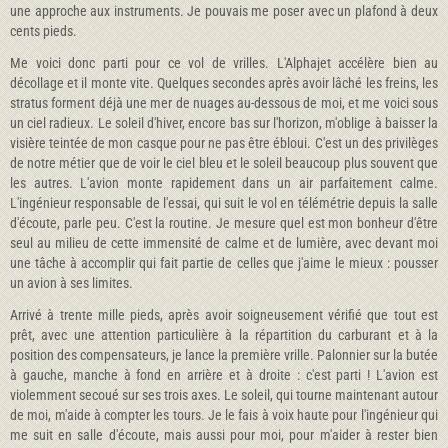
une approche aux instruments. Je pouvais me poser avec un plafond à deux
cents pieds.
Me voici donc parti pour ce vol de vrilles. L'Alphajet accélère bien au
décollage et il monte vite. Quelques secondes après avoir lâché les freins, les
stratus forment déjà une mer de nuages au-dessous de moi, et me voici sous
un ciel radieux. Le soleil d'hiver, encore bas sur l'horizon, m'oblige à baisser la
visière teintée de mon casque pour ne pas être ébloui. C'est un des privilèges
de notre métier que de voir le ciel bleu et le soleil beaucoup plus souvent que
les autres. L'avion monte rapidement dans un air parfaitement calme.
L'ingénieur responsable de l'essai, qui suit le vol en télémétrie depuis la salle
d'écoute, parle peu. C'est la routine. Je mesure quel est mon bonheur d'être
seul au milieu de cette immensité de calme et de lumière, avec devant moi
une tâche à accomplir qui fait partie de celles que j'aime le mieux : pousser
un avion à ses limites.
Arrivé à trente mille pieds, après avoir soigneusement vérifié que tout est
prêt, avec une attention particulière à la répartition du carburant et à la
position des compensateurs, je lance la première vrille. Palonnier sur la butée
à gauche, manche à fond en arrière et à droite : c'est parti ! L'avion est
violemment secoué sur ses trois axes. Le soleil, qui tourne maintenant autour
de moi, m'aide à compter les tours. Je le fais à voix haute pour l'ingénieur qui
me suit en salle d'écoute, mais aussi pour moi, pour m'aider à rester bien