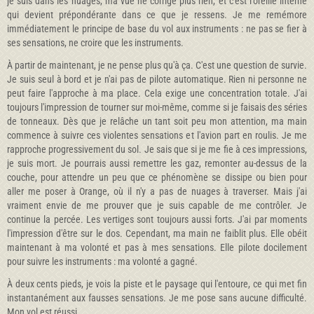
je suis dans les nuages, ma vue ne corrige plus rien, et c'est l'oreille interne
qui devient prépondérante dans ce que je ressens. Je me remémore
immédiatement le principe de base du vol aux instruments : ne pas se fier à
ses sensations, ne croire que les instruments.
À partir de maintenant, je ne pense plus qu'à ça. C'est une question de survie.
Je suis seul à bord et je n'ai pas de pilote automatique. Rien ni personne ne
peut faire l'approche à ma place. Cela exige une concentration totale. J'ai
toujours l'impression de tourner sur moi-même, comme si je faisais des séries
de tonneaux. Dès que je relâche un tant soit peu mon attention, ma main
commence à suivre ces violentes sensations et l'avion part en roulis. Je me
rapproche progressivement du sol. Je sais que si je me fie à ces impressions,
je suis mort. Je pourrais aussi remettre les gaz, remonter au-dessus de la
couche, pour attendre un peu que ce phénomène se dissipe ou bien pour
aller me poser à Orange, où il n'y a pas de nuages à traverser. Mais j'ai
vraiment envie de me prouver que je suis capable de me contrôler. Je
continue la percée. Les vertiges sont toujours aussi forts. J'ai par moments
l'impression d'être sur le dos. Cependant, ma main ne faiblit plus. Elle obéit
maintenant à ma volonté et pas à mes sensations. Elle pilote docilement
pour suivre les instruments : ma volonté a gagné.
À deux cents pieds, je vois la piste et le paysage qui l'entoure, ce qui met fin
instantanément aux fausses sensations. Je me pose sans aucune difficulté.
Mon vol est réussi.