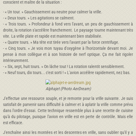
conscient et maître de la situation :
- « Un tour. » Gauchissement au neutre pour calmer la vrille.
- « Deux tours. » Les agi­tations se calment.
- « Trois tours. » Profondeur à fond vers l'avant, un peu de gauchissement à
droite, la rotation s'accélère franchement. Le paysage tourne maintenant très
vite. La vrille plate et rapide est maintenant bien stabilisée.
- « Quatre tours. » Ma tête est tirée vers l'avant par la force centri­fuge.
- « Cinq tours. » Je vois mon tuyau d'oxygène à l'horizontale devant moi. Je
pense à mon collègue et à son histoire de nerf optique. Ça me fait rigoler
intérieurement.
- « Six, sept, huit tours. » On lâche tout ! La rotation ralentit sensiblement.
- « Neuf tours, dix tours... c'est sorti ! » L'avion accé­lère rapidement, nez bas.
Alphajet (Photo AerDream)
J'effectue une ressource souple, et je remonte pour la vrille suivante. Je suis
satisfait de parvenir sans difficulté à calmer et à aplatir la vrille comme prévu
dans l'ordre d'essai. Cette technique ressemble plus à une recette de cuisine
qu'à du pilotage, puisque l'avion en vrille est en perte de contrôle. Mais elle
est efficace.
J'enchaîne ainsi les montées et les descentes en vrille, sans oublier qu'il y a