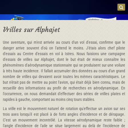
Vrilles sur Alphajet
Une aventure, qui m'est arrivée au cours d'un vol d'essai, confirme que le
danger arrive souvent d'où on l'attend le moins. J'étais alors chef pilote
d'essais au Centre d'essais en vol à Istres. Nous faisions une campagne
d'essais de vrilles sur Alphajet, dont le but était de mieux connaître les
phénomènes d'aérodynamique stationnaire qui se produisent sur une voilure
à très haute incidence. Il fallait accumuler des données au cours d'un grand
nombre de vrilles qui devaient avoir toutes les mêmes caractéristiques. Le
but n'était pas de mettre au point l'avion, qui était déjà bien connu, mais de
recueillir des informations au profit de recherches en aérodynamique. En
l'occurrence, on nous demandait d'effectuer des séries de vrilles plates et
rapides à gauche, comportant au moins cinq tours stables.
La vrille est le mouvement naturel de rotation qu'effectue un avion sur ses
trois axes lorsqu'il est placé à de forts angles d'incidence et de dérapage.
C'est un mouvement incontrôlé. La vitesse aérodynamique reste faible ;
l'angle d'incidence de l'aile se situe largement au delà de l'incidence de