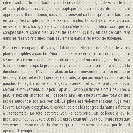
intéressantes. On peut faire à volonté des vrilles calmes, agitées, sur le dos,
et des plates et rapides, si on applique les techniques de lancement
appropriées. Bien entendu, ces vols ne peuvent se faire qu'en ciel clair. Pour
en sortir, c'est simple : on lâche les commandes. On sort de vrille à coup sûr
en deux ou trois tours, mais à condition d'être en configuration lisse, que les
compen­sateurs soient bien au neutre et enfin qu'il n'y ait pas de carburant
dans les réservoirs d'ailes, mais seulement dans le réservoir de fuselage.
Pour cette campagne d'essais, il fallait donc effectuer des séries de vrilles
plates et rapides à gauche. Pour lancer ce type de vrille sur cet avion, il faut
se mettre à environ à cent cinquante nœuds, moteurs réduits, puis braquer à
fond en même temps la profondeur à cabrer, le gauchissement à droite et la
direction à gauche. L'avion fait alors un large mouvement à cabrer en même
temps qu'il se met en fort dérapage à droite, ce qui provoque du roulis vers la
gauche. On agit ensuite sur le gauchissement et sur la profondeur pour
calmer le mouvement, puis pour l'aplatir. L'avion se trouve alors à peu près à
plat, le nez sur l'horizon, et il descend ainsi en effectuant une rotation très
rapide autour de son axe vertical. Le pilote est violemment centrifugé vers
l'avant. Le tuyau d'oxygène, le cordon radio et les sangles du harnais flottent
à l'hori­zontale. La tête est tirée vers le pare-brise. Un collègue à qui je
montrais un jour cet exercice m'a dit après coup qu'il avait eu l'impression que
ses yeux lui sortaient de la tête et qu'ils ne tenaient plus que par le nerf
optique ! Il exagérait un peu.