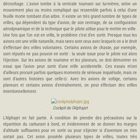
décrochage. L'avion tombe à la verticale tournant sur lui-même, selon un
mouvement plus ou moins compliqué qui ressemble parfois à celui d'une
feuille morte tombant d'un arbre. Il existe un très grand nombre de types de
vrilles, qui dépendent du type d'avion, de son centrage, de sa configuration
aérodynamique et de la technique que le pilote utilise pour le mettre en vrille.
Une fois que l'on est en vrille, le problème c'est d'en sortir. Presque tous les
avions ont une vrille naturelle, mais rares sont ceux avec lesquels on a le droit
d'effectuer des vrilles volontaires. Certains avions de chasse, par exemple,
sont réputés ne pas pouvoir en sortir : la seule issue pour le pilote est alors
l'éjection. Sur les avions de tourisme et les planeurs, on doit démontrer en
essai que l'avion peut sortir d'une vrille accidentelle. Ces essais m'ont
d'ailleurs procuré parfois quelques moments de sérieuse inquiétude, mais ce
sont d'autres histoires que celle-ci. Avec les avions de voltige, certains
planeurs et certains avions d'entraînement, on peut effectuer des vrilles
intentionnellement.
Cockpit de l'Alphajet
L'Alphajet en fait partie. À condition de prendre des précautions sur la
répartition du carburant à bord, et évidemment de se donner les marges
d'altitude suffisantes pour en sortir ou pour s'éjecter si d'aventure on n'en
sortait pas. Cet avion possède plusieurs types de vrilles, toutes très