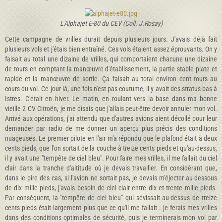
L'Alphajet E-80 du CEV (Coll. J.Rosay)
Cette campagne de vrilles durait depuis plusieurs jours. J'avais déjà fait
plusieurs vols et j'étais bien entraîné. Ces vols étaient assez éprouvants. On y
faisait au total une dizaine de vrilles, qui comportaient chacune une dizaine
de tours en comptant la manœuvre d'établissement, la partie stable plate et
rapide et la manœuvre de sortie. Ça faisait au total environ cent tours au
cours du vol. Ce jour-là, une fois n'est pas coutume, il y avait des stratus bas à
Istres. C'était en hiver. Le matin, en roulant vers la base dans ma bonne
vieille 2 CV Citroën, je me disais que j'allais peut-être devoir annuler mon vol.
Arrivé aux opérations, j'ai attendu que d'autres avions aient décollé pour leur
demander par radio de me donner un aperçu plus précis des conditions
nuageuses. Le premier pilote en l'air m'a répondu que le plafond était à deux
cents pieds, que l'on sortait de la couche à treize cents pieds et qu'au-dessus,
il y avait une "tempête de ciel bleu". Pour faire mes vrilles, il me fallait du ciel
clair dans la tranche d'altitude où je devais travailler. En considérant que,
dans le pire des cas, si l'avion ne sortait pas, je devais m'éjecter au-dessous
de dix mille pieds, j'avais besoin de ciel clair entre dix et trente mille pieds.
Par conséquent, la "tempête de ciel bleu" qui sévissait au-dessus de treize
cents pieds était largement plus que ce qu'il me fallait : je ferais mes vrilles
dans des conditions optimales de sécurité, puis je terminerais mon vol par