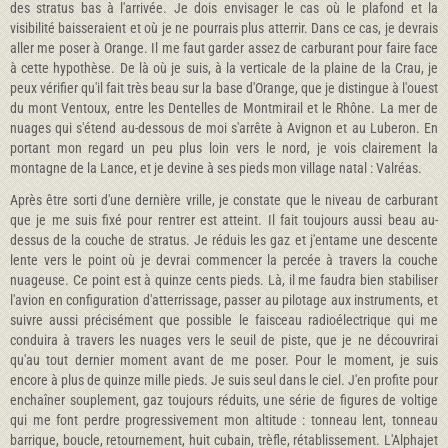
des stratus bas à l'arrivée. Je dois envisager le cas où le plafond et la
visibilité baisseraient et où je ne pourrais plus atterrir. Dans ce cas, je devrais
aller me poser à Orange. Il me faut garder assez de carburant pour faire face
à cette hypothèse. De là où je suis, à la verti­cale de la plaine de la Crau, je
peux vérifier qu'il fait très beau sur la base d'Orange, que je distingue à l'ouest
du mont Ventoux, entre les Dentelles de Montmirail et le Rhône. La mer de
nuages qui s'étend au-dessous de moi s'arrête à Avignon et au Luberon. En
portant mon regard un peu plus loin vers le nord, je vois clairement la
montagne de la Lance, et je devine à ses pieds mon village natal : Valréas.
Après être sorti d'une dernière vrille, je constate que le niveau de carburant
que je me suis fixé pour rentrer est atteint. Il fait toujours aussi beau au-
dessus de la couche de stratus. Je réduis les gaz et j'entame une descente
lente vers le point où je devrai commencer la percée à travers la couche
nuageuse. Ce point est à quinze cents pieds. Là, il me faudra bien stabiliser
l'avion en configuration d'atterrissage, passer au pilotage aux instruments, et
suivre aussi précisément que possible le faisceau radioélectrique qui me
conduira à travers les nuages vers le seuil de piste, que je ne découvrirai
qu'au tout dernier moment avant de me poser. Pour le moment, je suis
encore à plus de quinze mille pieds. Je suis seul dans le ciel. J'en profite pour
enchaîner souplement, gaz toujours réduits, une série de figures de voltige
qui me font perdre progressivement mon altitude : tonneau lent, tonneau
barrique, boucle, retournement, huit cubain, trèfle, rétablissement. L'Alphajet