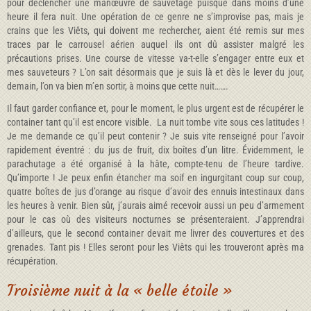
pour déclencher une manœuvre de sauvetage puisque dans moins d’une
heure il fera nuit. Une opération de ce genre ne s’improvise pas, mais je
crains que les Viêts, qui doivent me rechercher, aient été remis sur mes
traces par le carrousel aérien auquel ils ont dû assister malgré les
précautions prises. Une course de vitesse va-t-elle s’engager entre eux et
mes sauveteurs ? L’on sait désormais que je suis là et dès le lever du jour,
demain, l’on va bien m’en sortir, à moins que cette nuit…….
Il faut garder confiance et, pour le moment, le plus urgent est de récupérer le
container tant qu’il est encore visible. La nuit tombe vite sous ces latitudes !
Je me demande ce qu’il peut contenir ? Je suis vite renseigné pour l’avoir
rapidement éventré : du jus de fruit, dix boîtes d’un litre. Évidemment, le
parachutage a été organisé à la hâte, compte-tenu de l’heure tardive.
Qu’importe ! Je peux enfin étancher ma soif en ingurgitant coup sur coup,
quatre boîtes de jus d’orange au risque d’avoir des ennuis intestinaux dans
les heures à venir. Bien sûr, j’aurais aimé recevoir aussi un peu d’armement
pour le cas où des visiteurs nocturnes se présenteraient. J’apprendrai
d’ailleurs, que le second container devait me livrer des couvertures et des
grenades. Tant pis ! Elles seront pour les Viêts qui les trouveront après ma
récupération.
Troisième nuit à la « belle étoile »