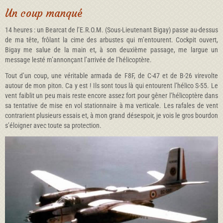
Un coup manqué
14 heures : un Bearcat de l’E.R.O.M. (Sous-Lieutenant Bigay) passe au-dessus
de ma tête, frôlant la cime des arbustes qui m’entourent. Cockpit ouvert,
Bigay me salue de la main et, à son deuxième passage, me largue un
message lesté m’annonçant l’arrivée de l’hélicoptère.
Tout d’un coup, une véritable armada de F8F, de C-47 et de B-26 virevolte
autour de mon piton. Ca y est ! Ils sont tous là qui entourent l’hélico S-55. Le
vent faiblit un peu mais reste encore assez fort pour gêner l’hélicoptère dans
sa tentative de mise en vol stationnaire à ma verticale. Les rafales de vent
contrarient plusieurs essais et, à mon grand désespoir, je vois le gros bourdon
s’éloigner avec toute sa protection.