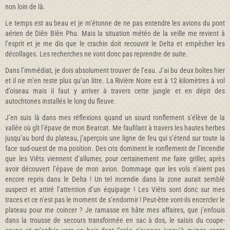
non loin de là.
Le temps est au beau et je m’étonne de ne pas entendre les avions du pont
aérien de Diên Biên Phu. Mais la situation météo de la veille me revient à
l’esprit et je me dis que le crachin doit recouvrir le Delta et empêcher les
décollages. Les recherches ne vont donc pas reprendre de suite.
Dans l’immédiat, je dois absolument trouver de l’eau. J’ai bu deux boîtes hier
et il ne m’en reste plus qu’un litre. La Rivière Noire est à 12 kilomètres à vol
d’oiseau mais il faut y arriver à travers cette jungle et en dépit des
autochtones installés le long du fleuve.
J’en suis là dans mes réflexions quand un sourd ronflement s’élève de la
vallée où gît l’épave de mon Bearcat. Me faufilant à travers les hautes herbes
jusqu’au bord du plateau, j’aperçois une ligne de feu qui s’étend sur toute la
face sud-ouest de ma position. Des cris dominent le ronflement de l’incendie
que les Viêts viennent d’allumer, pour certainement me faire griller, après
avoir découvert l’épave de mon avion. Dommage que les vols n’aient pas
encore repris dans le Delta ! Un tel incendie dans la zone aurait semblé
suspect et attiré l’attention d’un équipage ! Les Viêts sont donc sur mes
traces et ce n’est pas le moment de s’endormir ! Peut-être vont-ils encercler le
plateau pour me coincer ? Je ramasse en hâte mes affaires, que j’enfouis
dans la trousse de secours transformée en sac à dos, le saisis du coupe-