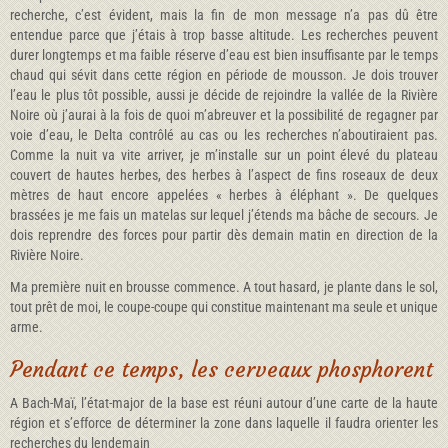
recherche, c’est évident, mais la fin de mon message n’a pas dû être
entendue parce que j’étais à trop basse altitude. Les recherches peuvent
durer longtemps et ma faible réserve d’eau est bien insuffisante par le temps
chaud qui sévit dans cette région en période de mousson. Je dois trouver
l’eau le plus tôt possible, aussi je décide de rejoindre la vallée de la Rivière
Noire où j’aurai à la fois de quoi m’abreuver et la possibilité de regagner par
voie d’eau, le Delta contrôlé au cas ou les recherches n’aboutiraient pas.
Comme la nuit va vite arriver, je m’installe sur un point élevé du plateau
couvert de hautes herbes, des herbes à l’aspect de fins roseaux de deux
mètres de haut encore appelées « herbes à éléphant ». De quelques
brassées je me fais un matelas sur lequel j’étends ma bâche de secours. Je
dois reprendre des forces pour partir dès demain matin en direction de la
Rivière Noire.
Ma première nuit en brousse commence. A tout hasard, je plante dans le sol,
tout prêt de moi, le coupe-coupe qui constitue maintenant ma seule et unique
arme.
Pendant ce temps, les cerveaux phosphorent
A Bach-Maï, l’état-major de la base est réuni autour d’une carte de la haute
région et s’efforce de déterminer la zone dans laquelle il faudra orienter les
recherches du lendemain