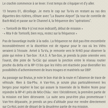
Le crachin commence à se lever. Il est temps de s’équiper et d’y aller.
13 heures 01, décollage. Je mets le cap sur Tu-Vu en restant au ras des
diguettes des rizières, clôture avec "La Baume Airport" (la tour de contrôle de
Bach-Maï) et passe sur le Channel 4, la fréquence des "opérations".
- « Torricelli de Rita 9 (c’est mon indicatif), début de mission »
- « Rita 9 de Torricelli, bien reçu, restez sur la fréquence »
Pas de bavardage inutile à la radio. La fréquence ne doit pas être encombrée
inconsidérément et la discrétion est de rigueur pour le cas où les Viêts
seraient à l’écoute. Arrivé à Tu-Vu, je remonte vers le N-NO pour observer la
piste qui mène à Tan-Son : R.A.S. À Tan-Son, je prends la piste orientée vers
l’ouest, dite piste de Tu-Cûc qui assure la jonction entre le réseau routier
proche du delta et la RP-13 bis que les Viêts ont réactivée pour diversifier les
possibilités d’acheminement de leurs troupes et matériels sur DBP.
Au passage sur Brutus, je note le bon état de la route et l’absence de trace de
véhicule. Rien à Gia-Phu. A Van-Yen, je scrute plus particulièrement les
berges pour repérer le bac qui assure la traversée de la Rivière Noire pour
rejoindre la RP-41 près de Môc-Châu : rien ! Décidément, la première partie de
la mission est bien décevante. La suite sera peut-être plus prometteuse !
Van-Yen dépassée, je prends un peu d’altitude pour me rendre directement
sur Co-Noï, point de départ de la deuxième partie de ma mission.