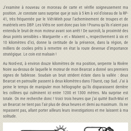
J’examine à nouveau ce morceau de carte et vérifie soigneusement ma
position. Je constate sans surprise que je suis à 5 km à vol d’oiseau de la RP-
41, très fréquentée par le Viêt-Minh pour l’acheminement de troupes et de
matériels vers DBP. Les Viêts ne sont donc pas loin ! Pourvu qu’ils n’aient pas
entendu le bruit de mon moteur avant son arrêt ! De surcroît, la proximité des
deux points sensibles « Marguerite » et « Maixent », respectivement à six et
10 kilomètres d’ici, donne la certitude de la présence, dans la région, de
milliers de coolies prêts à remettre en état la route devenue d’importance
stratégique. Le coin est malsain !
Au Nord-est, à environ douze kilomètres de ma position, serpente la Rivière
Noire au-dessus de laquelle le moteur de mon Bearcat a donné ses premiers
signes de faiblesse. Soudain un bruit strident éclate dans la vallée : deux
Bearcat en patrouille passent à deux kilomètres dans l’Ouest, cap Sud. J’ai à
peine le temps de manipuler mon héliographe qu’ils disparaissent derrière
les collines qui culminent ici entre 1200 et 1300 mètres. Ma surprise est
totale. On me recherche donc ! Voici trois heures que j’ai quitté Bach-Maï et
un Bearcat ne tient pas l’air plus de deux heures et demi au maximum. Ils ne
repassent pas, allant porter ailleurs leurs investigations et me laissent à ma
solitude.