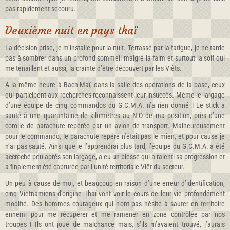
pas rapidement secouru.
Deuxième nuit en pays thaï
La décision prise, je m’installe pour la nuit. Terrassé par la fatigue, je ne tarde
pas à sombrer dans un profond sommeil malgré la faim et surtout la soif qui
me tenaillent et aussi, la crainte d’être découvert par les Viêts.
A la même heure à Bach-Maï, dans la salle des opérations de la base, ceux
qui participent aux recherches reconnaissent leur insuccès. Même le largage
d’une équipe de cinq commandos du G.C.M.A. n’a rien donné ! Le stick a
sauté à une quarantaine de kilomètres au N-O de ma position, près d’une
corolle de parachute repérée par un avion de transport. Malheureusement
pour le commando, le parachute repéré n’était pas le mien, et pour cause je
n’ai pas sauté. Ainsi que je l’apprendrai plus tard, l’équipe du G.C.M.A. a été
accroché peu après son largage, a eu un blessé qui a ralenti sa progression et
a finalement été capturée par l’unité territoriale Viêt du secteur.
Un peu à cause de moi, et beaucoup en raison d’une erreur d’identification,
cinq Vietnamiens d’origine Thaï vont voir le cours de leur vie profondément
modifié. Des hommes courageux qui n’ont pas hésité à sauter en territoire
ennemi pour me récupérer et me ramener en zone contrôlée par nos
troupes ! Ils ont joué de malchance mais, s’ils m’avaient trouvé, j’aurais