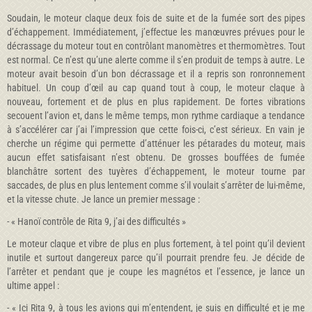
Soudain, le moteur claque deux fois de suite et de la fumée sort des pipes
d’échappement. Immédiatement, j’effectue les manœuvres prévues pour le
décrassage du moteur tout en contrôlant manomètres et thermomètres. Tout
est normal. Ce n’est qu’une alerte comme il s’en produit de temps à autre. Le
moteur avait besoin d’un bon décrassage et il a repris son ronronnement
habituel. Un coup d’œil au cap quand tout à coup, le moteur claque à
nouveau, fortement et de plus en plus rapidement. De fortes vibrations
secouent l’avion et, dans le même temps, mon rythme cardiaque a tendance
à s’accélérer car j’ai l’impression que cette fois-ci, c’est sérieux. En vain je
cherche un régime qui permette d’atténuer les pétarades du moteur, mais
aucun effet satisfaisant n’est obtenu. De grosses bouffées de fumée
blanchâtre sortent des tuyères d’échappement, le moteur tourne par
saccades, de plus en plus lentement comme s’il voulait s’arrêter de lui-même,
et la vitesse chute. Je lance un premier message :
- « Hanoï contrôle de Rita 9, j’ai des difficultés »
Le moteur claque et vibre de plus en plus fortement, à tel point qu’il devient
inutile et surtout dangereux parce qu’il pourrait prendre feu. Je décide de
l’arrêter et pendant que je coupe les magnétos et l’essence, je lance un
ultime appel :
- « Ici Rita 9, à tous les avions qui m’entendent, je suis en difficulté et je me