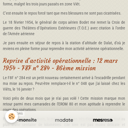
forme, malgré les trois jours passés en zone Viêt.
C’est ensuite le repos forcé tant que mes blessures ne sont pas cicatrisées.
Le 18 février 1954, le général de corps aérien Bodet me remet la Croix de
guerre des Théâtres d’Opérations Extérieures (T.O.E.) avec citation à l’ordre
de l’Armée aérienne
Je pars ensuite en séjour de repos à la station d’altitude de Dalat, d’où je
reviens en pleine forme pour reprendre mon activité aérienne opérationnelle.
Reprise d'activité opérationnelle : 12 mars
1954 - F8F n° 284 - 86ème mission
Le F8F n° 284 est un petit nouveau certainement arrivé à l'escadrille pendant
ma mise au repos. Peut-être remplace-t-il le n° 048 que j'ai laissé chez les
Viêts, le 16 janvier ?
Voici près de deux mois que je n'ai pas volé ! Cette mission marque mon
retour parmi mes camarades de l'EROM 80 et mon aptitude à reprendre le
cours des opérations.
SPONSORS
Pour cette reprise en main, la mission n'est pas très éloignée d'Hanoï, tout au
plus d'une centaine de kilomètres. Elle n'en est pas moins délicate et