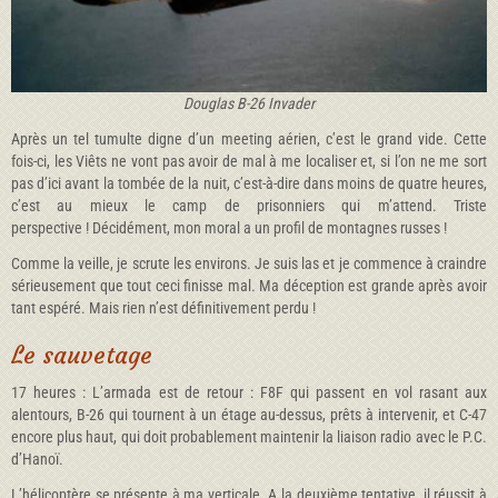
Douglas B-26 Invader
Après un tel tumulte digne d’un meeting aérien, c’est le grand vide. Cette
fois-ci, les Viêts ne vont pas avoir de mal à me localiser et, si l’on ne me sort
pas d’ici avant la tombée de la nuit, c’est-à-dire dans moins de quatre heures,
c’est au mieux le camp de prisonniers qui m’attend. Triste
perspective ! Décidément, mon moral a un profil de montagnes russes !
Comme la veille, je scrute les environs. Je suis las et je commence à craindre
sérieusement que tout ceci finisse mal. Ma déception est grande après avoir
tant espéré. Mais rien n’est définitivement perdu !
Le sauvetage
17 heures : L’armada est de retour : F8F qui passent en vol rasant aux
alentours, B-26 qui tournent à un étage au-dessus, prêts à intervenir, et C-47
encore plus haut, qui doit probablement maintenir la liaison radio avec le P.C.
d’Hanoï.
L’hélicoptère se présente à ma verticale. A la deuxième tentative, il réussit à