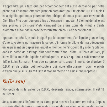
J’apprendrai plus tard que cet accompagnement a été demandé par notre
pilote qui s’estimait être très juste en carburant pour rejoindre D.B.P. En clair,
cela signifie que nous pourrions être obligés de nous poser aux environs de
Dien Bien Phu pour quelques litres d’essence manquant ! L’ennui de taille est
que plusieurs divisions Viêts campent dans une zone de vingt à trente
kilomètres autour de la base aéroterrestre en cours d’encerclement.
Ignorant ce détail, je suis intrigué par le suintement d’un liquide gras le long
d’une tuyauterie qui traverse le cargo. J’informe le pilote de ma découverte
en lui passant un papier sur lequel je mentionne l’incident. Il y a de l’agitation
dans le poste de pilotage puis tout rentre dans l’ordre. Du coin de l’œil, je
surveille la fuite de liquide hydraulique et le C-47 qui nous suit comme un
fidèle Saint Bernard. Bien que sa présence rassure, il me tarde d’arriver à
D.B.P. et de quitter cet hélicoptère qui vibre affreusement pour le pilote
d’avion que je suis. Au fait ! C’est mon baptême de l’air sur hélicoptère !
Enfin sauf
Plongeon dans la vallée de D.B.P., descente rapide, atterrissage. Il est 18
heures 30
Je suis amené à l’infirmerie du camp pour recevoir les premiers soins. Depuis
soixante-dix-huit heures, mes plaies occipitales se sont couvertes de croûte ;