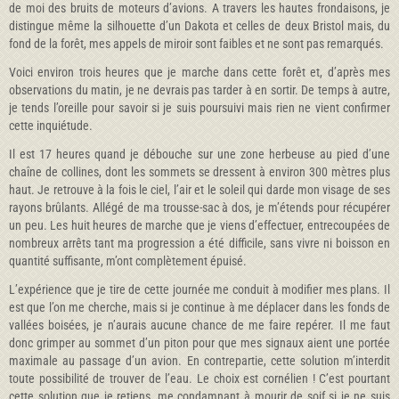
de moi des bruits de moteurs d’avions. A travers les hautes frondaisons, je
distingue même la silhouette d’un Dakota et celles de deux Bristol mais, du
fond de la forêt, mes appels de miroir sont faibles et ne sont pas remarqués.
Voici environ trois heures que je marche dans cette forêt et, d’après mes
observations du matin, je ne devrais pas tarder à en sortir. De temps à autre,
je tends l’oreille pour savoir si je suis poursuivi mais rien ne vient confirmer
cette inquiétude.
Il est 17 heures quand je débouche sur une zone herbeuse au pied d’une
chaîne de collines, dont les sommets se dressent à environ 300 mètres plus
haut. Je retrouve à la fois le ciel, l’air et le soleil qui darde mon visage de ses
rayons brûlants. Allégé de ma trousse-sac à dos, je m’étends pour récupérer
un peu. Les huit heures de marche que je viens d’effectuer, entrecoupées de
nombreux arrêts tant ma progression a été difficile, sans vivre ni boisson en
quantité suffisante, m’ont complètement épuisé.
L’expérience que je tire de cette journée me conduit à modifier mes plans. Il
est que l’on me cherche, mais si je continue à me déplacer dans les fonds de
vallées boisées, je n’aurais aucune chance de me faire repérer. Il me faut
donc grimper au sommet d’un piton pour que mes signaux aient une portée
maximale au passage d’un avion. En contrepartie, cette solution m’interdit
toute possibilité de trouver de l’eau. Le choix est cornélien ! C’est pourtant
cette solution que je retiens, me condamnant à mourir de soif si je ne suis