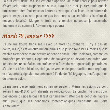
La nuit est fraîche. Ma soif est enfin apaisée. Je tends l’oreille pour relever
d’éventuels bruits suspects mais, tout autour de moi, je n’entends que le
bruissement des feuilles sous l’effet du vent qui s’est levé. Je m’efforce de
garder les yeux ouverts pour ne pas être surpris par les Viêts s’ils m’ont de
nouveau localisé. Malgré le froid et la tension nerveuse, je succombe
finalement au sommeil. Advienne que pourra !
Mardi 19 janvier 1954
L’aube me trouve transi mais avec un moral du tonnerre. Il n’y a pas de
doute, dis-je, c’est aujourd’hui ou jamais que je sortirai d’ici ! A moins que le
crachin n’empêche toute activité aérienne dans le Delta Tonkinois, comme les
matinées précédentes. L’opération de sauvetage ne devrait pas tarder. Mon
inquiétude sur sa réalisation croît avec la force du vent qui souffle par rafales.
J’étale ma bâche bicolore, côté jaune vers le ciel pour faciliter mon repérage
et m’apprête à signaler ma présence à l’aide de l’héliographe, dès l’apparition
du premier avion.
La matinée passe lentement et rien ne survient. Même les avions du pont
aérien Hanoï-D.B.P. sont absents au rendez-vous. Le crachin ne s’est donc
pas encore dissipé là-bas ! Il faut certainement attendre le début de l’après-
midi pour que les conditions météorologiques au-dessus du Delta
s’améliorent.