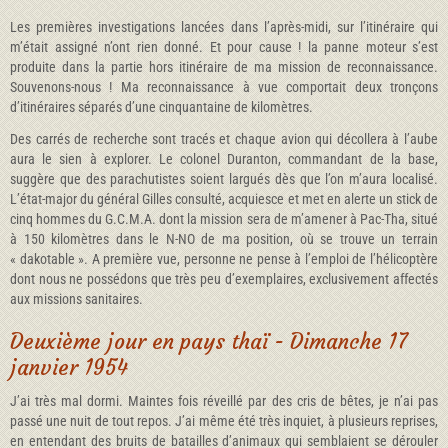
Les premières investigations lancées dans l’après-midi, sur l’itinéraire qui
m’était assigné n’ont rien donné. Et pour cause ! la panne moteur s’est
produite dans la partie hors itinéraire de ma mission de reconnaissance.
Souvenons-nous ! Ma reconnaissance à vue comportait deux tronçons
d’itinéraires séparés d’une cinquantaine de kilomètres.
Des carrés de recherche sont tracés et chaque avion qui décollera à l’aube
aura le sien à explorer. Le colonel Duranton, commandant de la base,
suggère que des parachutistes soient largués dès que l’on m’aura localisé.
L’état-major du général Gilles consulté, acquiesce et met en alerte un stick de
cinq hommes du G.C.M.A. dont la mission sera de m’amener à Pac-Tha, situé
à 150 kilomètres dans le N-NO de ma position, où se trouve un terrain
« dakotable ». A première vue, personne ne pense à l’emploi de l’hélicoptère
dont nous ne possédons que très peu d’exemplaires, exclusivement affectés
aux missions sanitaires.
Deuxième jour en pays thaï - Dimanche 17
janvier 1954
J’ai très mal dormi. Maintes fois réveillé par des cris de bêtes, je n’ai pas
passé une nuit de tout repos. J’ai même été très inquiet, à plusieurs reprises,
en entendant des bruits de batailles d’animaux qui semblaient se dérouler