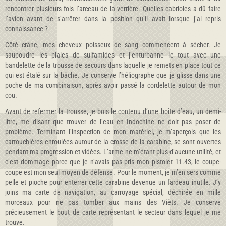
rencontrer plusieurs fois l’arceau de la verrière. Quelles cabrioles a dû faire
l’avion avant de s’arrêter dans la position qu’il avait lorsque j’ai repris
connaissance ?
Côté crâne, mes cheveux poisseux de sang commencent à sécher. Je
saupoudre les plaies de sulfamides et j’enturbanne le tout avec une
bandelette de la trousse de secours dans laquelle je remets en place tout ce
qui est étalé sur la bâche. Je conserve l’héliographe que je glisse dans une
poche de ma combinaison, après avoir passé la cordelette autour de mon
cou.
Avant de refermer la trousse, je bois le contenu d’une boîte d’eau, un demi-
litre, me disant que trouver de l’eau en Indochine ne doit pas poser de
problème. Terminant l’inspection de mon matériel, je m’aperçois que les
cartouchières enroulées autour de la crosse de la carabine, se sont ouvertes
pendant ma progression et vidées. L’arme ne m’étant plus d’aucune utilité, et
c’est dommage parce que je n’avais pas pris mon pistolet 11.43, le coupe-
coupe est mon seul moyen de défense. Pour le moment, je m’en sers comme
pelle et pioche pour enterrer cette carabine devenue un fardeau inutile. J’y
joins ma carte de navigation, au carroyage spécial, déchirée en mille
morceaux pour ne pas tomber aux mains des Viêts. Je conserve
précieusement le bout de carte représentant le secteur dans lequel je me
trouve.