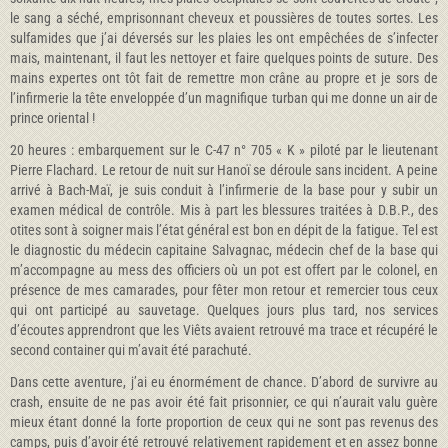
le sang a séché, emprisonnant cheveux et poussières de toutes sortes. Les
sulfamides que j’ai déversés sur les plaies les ont empêchées de s’infecter
mais, maintenant, il faut les nettoyer et faire quelques points de suture. Des
mains expertes ont tôt fait de remettre mon crâne au propre et je sors de
l’infirmerie la tête enveloppée d’un magnifique turban qui me donne un air de
prince oriental !
20 heures : embarquement sur le C-47 n° 705 « K » piloté par le lieutenant
Pierre Flachard. Le retour de nuit sur Hanoï se déroule sans incident. A peine
arrivé à Bach-Maï, je suis conduit à l’infirmerie de la base pour y subir un
examen médical de contrôle. Mis à part les blessures traitées à D.B.P., des
otites sont à soigner mais l’état général est bon en dépit de la fatigue. Tel est
le diagnostic du médecin capitaine Salvagnac, médecin chef de la base qui
m’accompagne au mess des officiers où un pot est offert par le colonel, en
présence de mes camarades, pour fêter mon retour et remercier tous ceux
qui ont participé au sauvetage. Quelques jours plus tard, nos services
d’écoutes apprendront que les Viêts avaient retrouvé ma trace et récupéré le
second container qui m’avait été parachuté.
Dans cette aventure, j’ai eu énormément de chance. D’abord de survivre au
crash, ensuite de ne pas avoir été fait prisonnier, ce qui n’aurait valu guère
mieux étant donné la forte proportion de ceux qui ne sont pas revenus des
camps, puis d’avoir été retrouvé relativement rapidement et en assez bonne