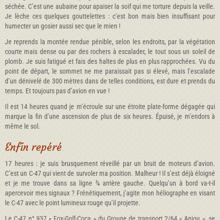
séchée. C’est une aubaine pour apaiser la soif qui me torture depuis la veille.
Je lèche ces quelques gouttelettes : c’est bon mais bien insuffisant pour
humecter un gosier aussi sec que le mien !
Je reprends la montée rendue pénible, selon les endroits, par la végétation
courte mais dense ou par des rochers à escalader, le tout sous un soleil de
plomb. Je suis fatigué et fais des haltes de plus en plus rapprochées. Vu du
point de départ, le sommet ne me paraissait pas si élevé, mais l’escalade
d’un dénivelé de 300 mètres dans de telles conditions, est dure et prends du
temps. Et toujours pas d’avion en vue !
Il est 14 heures quand je m’écroule sur une étroite plate-forme dégagée qui
marque la fin d’une ascension de plus de six heures. Épuisé, je m’endors à
même le sol.
Enfin repéré
17 heures : je suis brusquement réveillé par un bruit de moteurs d’avion.
C’est un C-47 qui vient de survoler ma position. Malheur ! Il s’est déjà éloigné
et je me trouve dans sa ligne ¾ arrière gauche. Quelqu’un à bord va-t-il
apercevoir mes signaux ? Frénétiquement, j’agite mon héliographe en visant
le C-47 avec le point lumineux rouge qu’il projette.
Le C-47 n° 937 « Fox-Golf-Coca » du Groupe de transport 2/64 « Anjou », se