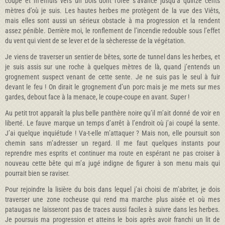
coupe et m’enfuis vers un bois dont l’orée s’avance jusqu’à quinze cents
mètres d’où je suis. Les hautes herbes me protègent de la vue des Viêts,
mais elles sont aussi un sérieux obstacle à ma progression et la rendent
assez pénible. Derrière moi, le ronflement de l’incendie redouble sous l’effet
du vent qui vient de se lever et de la sècheresse de la végétation.
Je viens de traverser un sentier de bêtes, sorte de tunnel dans les herbes, et
je suis assis sur une roche à quelques mètres de là, quand j’entends un
grognement suspect venant de cette sente. Je ne suis pas le seul à fuir
devant le feu ! On dirait le grognement d’un porc mais je me mets sur mes
gardes, debout face à la menace, le coupe-coupe en avant. Super !
Au petit trot apparaît la plus belle panthère noire qu’il m’ait donné de voir en
liberté. Le fauve marque un temps d’arrêt à l’endroit où j’ai coupé la sente.
J’ai quelque inquiétude ! Va-t-elle m’attaquer ? Mais non, elle poursuit son
chemin sans m’adresser un regard. Il me faut quelques instants pour
reprendre mes esprits et continuer ma route en espérant ne pas croiser à
nouveau cette bête qui m’a jugé indigne de figurer à son menu mais qui
pourrait bien se raviser.
Pour rejoindre la lisière du bois dans lequel j’ai choisi de m’abriter, je dois
traverser une zone rocheuse qui rend ma marche plus aisée et où mes
pataugas ne laisseront pas de traces aussi faciles à suivre dans les herbes.
Je poursuis ma progression et atteins le bois après avoir franchi un lit de