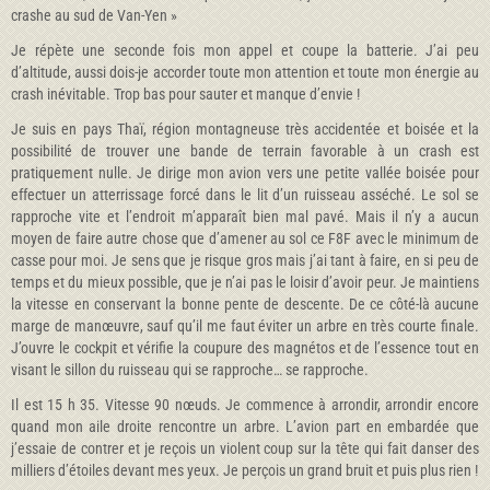
crashe au sud de Van-Yen »
Je répète une seconde fois mon appel et coupe la batterie. J’ai peu
d’altitude, aussi dois-je accorder toute mon attention et toute mon énergie au
crash inévitable. Trop bas pour sauter et manque d’envie !
Je suis en pays Thaï, région montagneuse très accidentée et boisée et la
possibilité de trouver une bande de terrain favorable à un crash est
pratiquement nulle. Je dirige mon avion vers une petite vallée boisée pour
effectuer un atterrissage forcé dans le lit d’un ruisseau asséché. Le sol se
rapproche vite et l’endroit m’apparaît bien mal pavé. Mais il n’y a aucun
moyen de faire autre chose que d’amener au sol ce F8F avec le minimum de
casse pour moi. Je sens que je risque gros mais j’ai tant à faire, en si peu de
temps et du mieux possible, que je n’ai pas le loisir d’avoir peur. Je maintiens
la vitesse en conservant la bonne pente de descente. De ce côté-là aucune
marge de manœuvre, sauf qu’il me faut éviter un arbre en très courte finale.
J’ouvre le cockpit et vérifie la coupure des magnétos et de l’essence tout en
visant le sillon du ruisseau qui se rapproche… se rapproche.
Il est 15 h 35. Vitesse 90 nœuds. Je commence à arrondir, arrondir encore
quand mon aile droite rencontre un arbre. L’avion part en embardée que
j’essaie de contrer et je reçois un violent coup sur la tête qui fait danser des
milliers d’étoiles devant mes yeux. Je perçois un grand bruit et puis plus rien !