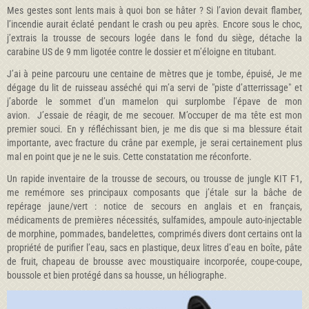
Mes gestes sont lents mais à quoi bon se hâter ? Si l’avion devait flamber,
l’incendie aurait éclaté pendant le crash ou peu après. Encore sous le choc,
j’extrais la trousse de secours logée dans le fond du siège, détache la
carabine US de 9 mm ligotée contre le dossier et m’éloigne en titubant.
J’ai à peine parcouru une centaine de mètres que je tombe, épuisé, Je me
dégage du lit de ruisseau asséché qui m’a servi de "piste d’atterrissage" et
j’aborde le sommet d’un mamelon qui surplombe l’épave de mon
avion. J’essaie de réagir, de me secouer. M’occuper de ma tête est mon
premier souci. En y réfléchissant bien, je me dis que si ma blessure était
importante, avec fracture du crâne par exemple, je serai certainement plus
mal en point que je ne le suis. Cette constatation me réconforte.
Un rapide inventaire de la trousse de secours, ou trousse de jungle KIT F1,
me remémore ses principaux composants que j’étale sur la bâche de
repérage jaune/vert : notice de secours en anglais et en français,
médicaments de premières nécessités, sulfamides, ampoule auto-injectable
de morphine, pommades, bandelettes, comprimés divers dont certains ont la
propriété de purifier l’eau, sacs en plastique, deux litres d’eau en boîte, pâte
de fruit, chapeau de brousse avec moustiquaire incorporée, coupe-coupe,
boussole et bien protégé dans sa housse, un héliographe.