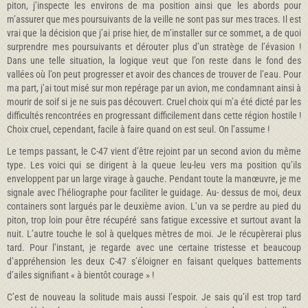
piton, j’inspecte les environs de ma position ainsi que les abords pour
m’assurer que mes poursuivants de la veille ne sont pas sur mes traces. Il est
vrai que la décision que j’ai prise hier, de m’installer sur ce sommet, a de quoi
surprendre mes poursuivants et dérouter plus d’un stratège de l’évasion !
Dans une telle situation, la logique veut que l’on reste dans le fond des
vallées où l’on peut progresser et avoir des chances de trouver de l’eau. Pour
ma part, j’ai tout misé sur mon repérage par un avion, me condamnant ainsi à
mourir de soif si je ne suis pas découvert. Cruel choix qui m’a été dicté par les
difficultés rencontrées en progressant difficilement dans cette région hostile !
Choix cruel, cependant, facile à faire quand on est seul. On l’assume !
Le temps passant, le C-47 vient d’être rejoint par un second avion du même
type. Les voici qui se dirigent à la queue leu-leu vers ma position qu’ils
enveloppent par un large virage à gauche. Pendant toute la manœuvre, je me
signale avec l’héliographe pour faciliter le guidage. Au- dessus de moi, deux
containers sont largués par le deuxième avion. L’un va se perdre au pied du
piton, trop loin pour être récupéré sans fatigue excessive et surtout avant la
nuit. L’autre touche le sol à quelques mètres de moi. Je le récupèrerai plus
tard. Pour l’instant, je regarde avec une certaine tristesse et beaucoup
d’appréhension les deux C-47 s’éloigner en faisant quelques battements
d’ailes signifiant « à bientôt courage » !
C’est de nouveau la solitude mais aussi l’espoir. Je sais qu’il est trop tard