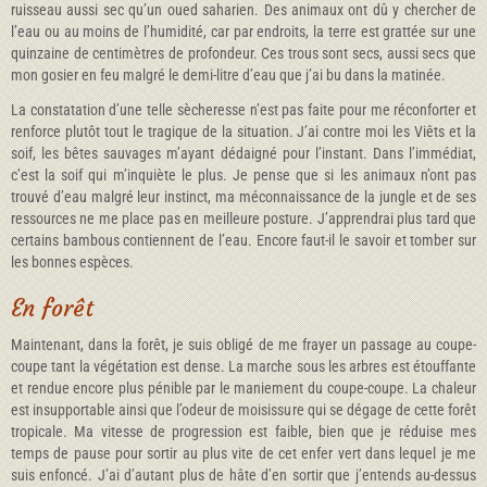
ruisseau aussi sec qu’un oued saharien. Des animaux ont dû y chercher de
l’eau ou au moins de l’humidité, car par endroits, la terre est grattée sur une
quinzaine de centimètres de profondeur. Ces trous sont secs, aussi secs que
mon gosier en feu malgré le demi-litre d’eau que j’ai bu dans la matinée.
La constatation d’une telle sècheresse n’est pas faite pour me réconforter et
renforce plutôt tout le tragique de la situation. J’ai contre moi les Viêts et la
soif, les bêtes sauvages m’ayant dédaigné pour l’instant. Dans l’immédiat,
c’est la soif qui m’inquiète le plus. Je pense que si les animaux n’ont pas
trouvé d’eau malgré leur instinct, ma méconnaissance de la jungle et de ses
ressources ne me place pas en meilleure posture. J’apprendrai plus tard que
certains bambous contiennent de l’eau. Encore faut-il le savoir et tomber sur
les bonnes espèces.
En forêt
Maintenant, dans la forêt, je suis obligé de me frayer un passage au coupe-
coupe tant la végétation est dense. La marche sous les arbres est étouffante
et rendue encore plus pénible par le maniement du coupe-coupe. La chaleur
est insupportable ainsi que l’odeur de moisissure qui se dégage de cette forêt
tropicale. Ma vitesse de progression est faible, bien que je réduise mes
temps de pause pour sortir au plus vite de cet enfer vert dans lequel je me
suis enfoncé. J’ai d’autant plus de hâte d’en sortir que j’entends au-dessus