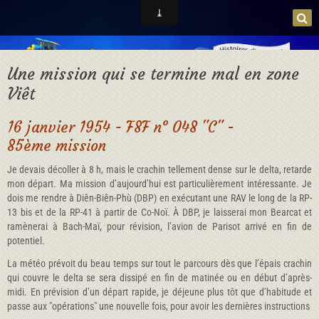
Une mission qui se termine mal en zone
Viêt
16 janvier 1954 - F8F n° 048 "C" -
85ème mission
Je devais décoller à 8 h, mais le crachin tellement dense sur le delta, retarde
mon départ. Ma mission d’aujourd’hui est particulièrement intéressante. Je
dois me rendre à Diên-Biên-Phù (DBP) en exécutant une RAV le long de la RP-
13 bis et de la RP-41 à partir de Co-Noï. À DBP, je laisserai mon Bearcat et
ramènerai à Bach-Maï, pour révision, l’avion de Parisot arrivé en fin de
potentiel.
La météo prévoit du beau temps sur tout le parcours dès que l’épais crachin
qui couvre le delta se sera dissipé en fin de matinée ou en début d’après-
midi. En prévision d’un départ rapide, je déjeune plus tôt que d’habitude et
passe aux "opérations" une nouvelle fois, pour avoir les dernières instructions