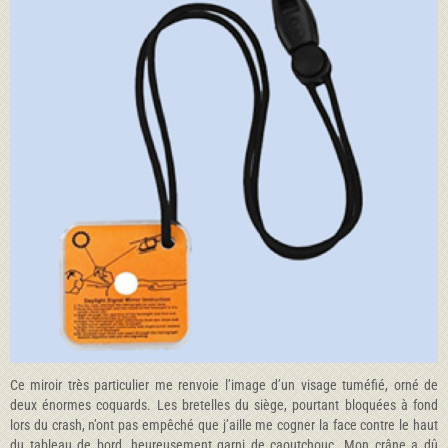
Ce miroir très particulier me renvoie l’image d’un visage tuméfié, orné de
deux énormes coquards. Les bretelles du siège, pourtant bloquées à fond
lors du crash, n’ont pas empêché que j’aille me cogner la face contre le haut
du tableau de bord, heureusement garni de caoutchouc. Mon crâne a dû