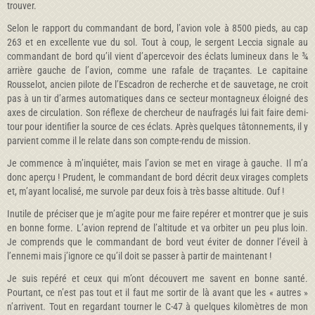
trouver.
Selon le rapport du commandant de bord, l’avion vole à 8500 pieds, au cap
263 et en excellente vue du sol. Tout à coup, le sergent Leccia signale au
commandant de bord qu’il vient d’apercevoir des éclats lumineux dans le ¾
arrière gauche de l’avion, comme une rafale de traçantes. Le capitaine
Rousselot, ancien pilote de l’Escadron de recherche et de sauvetage, ne croit
pas à un tir d’armes automatiques dans ce secteur montagneux éloigné des
axes de circulation. Son réflexe de chercheur de naufragés lui fait faire demi-
tour pour identifier la source de ces éclats. Après quelques tâtonnements, il y
parvient comme il le relate dans son compte-rendu de mission.
Je commence à m’inquiéter, mais l’avion se met en virage à gauche. Il m’a
donc aperçu ! Prudent, le commandant de bord décrit deux virages complets
et, m’ayant localisé, me survole par deux fois à très basse altitude. Ouf !
Inutile de préciser que je m’agite pour me faire repérer et montrer que je suis
en bonne forme. L’avion reprend de l’altitude et va orbiter un peu plus loin.
Je comprends que le commandant de bord veut éviter de donner l’éveil à
l’ennemi mais j’ignore ce qu’il doit se passer à partir de maintenant !
Je suis repéré et ceux qui m’ont découvert me savent en bonne santé.
Pourtant, ce n’est pas tout et il faut me sortir de là avant que les « autres »
n’arrivent. Tout en regardant tourner le C-47 à quelques kilomètres de mon