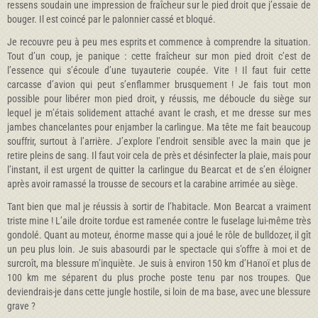
ressens soudain une impression de fraîcheur sur le pied droit que j’essaie de
bouger. Il est coincé par le palonnier cassé et bloqué.
Je recouvre peu à peu mes esprits et commence à comprendre la situation.
Tout d’un coup, je panique : cette fraîcheur sur mon pied droit c’est de
l’essence qui s’écoule d’une tuyauterie coupée. Vite ! Il faut fuir cette
carcasse d’avion qui peut s’enflammer brusquement ! Je fais tout mon
possible pour libérer mon pied droit, y réussis, me déboucle du siège sur
lequel je m’étais solidement attaché avant le crash, et me dresse sur mes
jambes chancelantes pour enjamber la carlingue. Ma tête me fait beaucoup
souffrir, surtout à l’arrière. J’explore l’endroit sensible avec la main que je
retire pleins de sang. Il faut voir cela de près et désinfecter la plaie, mais pour
l’instant, il est urgent de quitter la carlingue du Bearcat et de s’en éloigner
après avoir ramassé la trousse de secours et la carabine arrimée au siège.
Tant bien que mal je réussis à sortir de l’habitacle. Mon Bearcat a vraiment
triste mine ! L’aile droite tordue est ramenée contre le fuselage lui-même très
gondolé. Quant au moteur, énorme masse qui a joué le rôle de bulldozer, il gît
un peu plus loin. Je suis abasourdi par le spectacle qui s’offre à moi et de
surcroît, ma blessure m’inquiète. Je suis à environ 150 km d’Hanoï et plus de
100 km me séparent du plus proche poste tenu par nos troupes. Que
deviendrais-je dans cette jungle hostile, si loin de ma base, avec une blessure
grave ?