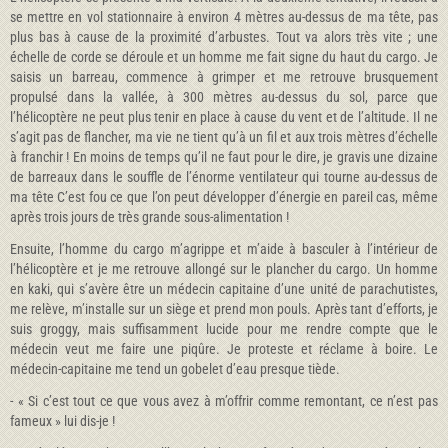
se mettre en vol stationnaire à environ 4 mètres au-dessus de ma tête, pas
plus bas à cause de la proximité d’arbustes. Tout va alors très vite ; une
échelle de corde se déroule et un homme me fait signe du haut du cargo. Je
saisis un barreau, commence à grimper et me retrouve brusquement
propulsé dans la vallée, à 300 mètres au-dessus du sol, parce que
l’hélicoptère ne peut plus tenir en place à cause du vent et de l’altitude. Il ne
s’agit pas de flancher, ma vie ne tient qu’à un fil et aux trois mètres d’échelle
à franchir ! En moins de temps qu’il ne faut pour le dire, je gravis une dizaine
de barreaux dans le souffle de l’énorme ventilateur qui tourne au-dessus de
ma tête C’est fou ce que l’on peut développer d’énergie en pareil cas, même
après trois jours de très grande sous-alimentation !
Ensuite, l’homme du cargo m’agrippe et m’aide à basculer à l’intérieur de
l’hélicoptère et je me retrouve allongé sur le plancher du cargo. Un homme
en kaki, qui s’avère être un médecin capitaine d’une unité de parachutistes,
me relève, m’installe sur un siège et prend mon pouls. Après tant d’efforts, je
suis groggy, mais suffisamment lucide pour me rendre compte que le
médecin veut me faire une piqûre. Je proteste et réclame à boire. Le
médecin-capitaine me tend un gobelet d’eau presque tiède.
- « Si c’est tout ce que vous avez à m’offrir comme remontant, ce n’est pas
fameux » lui dis-je !