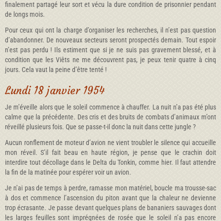
finalement partagé leur sort et vécu la dure condition de prisonnier pendant
de longs mois.
Pour ceux qui ont la charge d’organiser les recherches, il n’est pas question
d’abandonner. De nouveaux secteurs seront prospectés demain. Tout espoir
n’est pas perdu ! Ils estiment que si je ne suis pas gravement blessé, et à
condition que les Viêts ne me découvrent pas, je peux tenir quatre à cinq
jours. Cela vaut la peine d’être tenté !
Lundi 18 janvier 1954
Je m’éveille alors que le soleil commence à chauffer. La nuit n’a pas été plus
calme que la précédente. Des cris et des bruits de combats d’animaux m’ont
réveillé plusieurs fois. Que se passe-t-il donc la nuit dans cette jungle ?
Aucun ronflement de moteur d’avion ne vient troubler le silence qui accueille
mon réveil. S’il fait beau en haute région, je pense que le crachin doit
interdire tout décollage dans le Delta du Tonkin, comme hier. Il faut attendre
la fin de la matinée pour espérer voir un avion.
Je n’ai pas de temps à perdre, ramasse mon matériel, boucle ma trousse-sac
à dos et commence l’ascension du piton avant que la chaleur ne devienne
trop écrasante. Je passe devant quelques plans de bananiers sauvages dont
les larges feuilles sont imprégnées de rosée que le soleil n’a pas encore