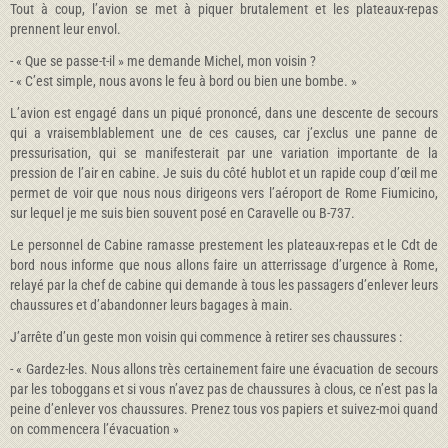
Tout à coup, l’avion se met à piquer brutalement et les plateaux-repas
prennent leur envol.
- « Que se passe-t-il » me demande Michel, mon voisin ?
- « C’est simple, nous avons le feu à bord ou bien une bombe. »
L’avion est engagé dans un piqué prononcé, dans une descente de secours
qui a vraisemblablement une de ces causes, car j’exclus une panne de
pressurisation, qui se manifesterait par une variation importante de la
pression de l’air en cabine. Je suis du côté hublot et un rapide coup d’œil me
permet de voir que nous nous dirigeons vers l’aéroport de Rome Fiumicino,
sur lequel je me suis bien souvent posé en Caravelle ou B-737.
Le personnel de Cabine ramasse prestement les plateaux-repas et le Cdt de
bord nous informe que nous allons faire un atterrissage d’urgence à Rome,
relayé par la chef de cabine qui demande à tous les passagers d’enlever leurs
chaussures et d’abandonner leurs bagages à main.
J’arrête d’un geste mon voisin qui commence à retirer ses chaussures :
- « Gardez-les. Nous allons très certainement faire une évacuation de secours
par les toboggans et si vous n’avez pas de chaussures à clous, ce n’est pas la
peine d’enlever vos chaussures. Prenez tous vos papiers et suivez-moi quand
on commencera l’évacuation »