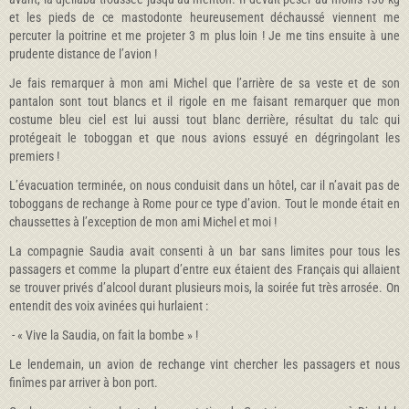
et les pieds de ce mastodonte heureusement déchaussé viennent me
percuter la poitrine et me projeter 3 m plus loin ! Je me tins ensuite à une
prudente distance de l’avion !
Je fais remarquer à mon ami Michel que l’arrière de sa veste et de son
pantalon sont tout blancs et il rigole en me faisant remarquer que mon
costume bleu ciel est lui aussi tout blanc derrière, résultat du talc qui
protégeait le toboggan et que nous avions essuyé en dégringolant les
premiers !
L’évacuation terminée, on nous conduisit dans un hôtel, car il n’avait pas de
toboggans de rechange à Rome pour ce type d’avion. Tout le monde était en
chaussettes à l’exception de mon ami Michel et moi !
La compagnie Saudia avait consenti à un bar sans limites pour tous les
passagers et comme la plupart d’entre eux étaient des Français qui allaient
se trouver privés d’alcool durant plusieurs mois, la soirée fut très arrosée. On
entendit des voix avinées qui hurlaient :
- « Vive la Saudia, on fait la bombe » !
Le lendemain, un avion de rechange vint chercher les passagers et nous
finîmes par arriver à bon port.