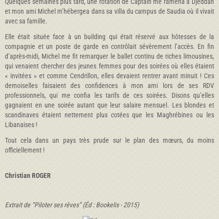
Quelques semaines plus tard, une rotation de Captain me ramena à Djeddah
et mon ami Michel m’hébergea dans sa villa du campus de Saudia où il vivait
avec sa famille.
Elle était située face à un building qui était réservé aux hôtesses de la
compagnie et un poste de garde en contrôlait sévèrement l’accès. En fin
d’après-midi, Michel me fit remarquer le ballet continu de riches limousines,
qui venaient chercher des jeunes femmes pour des soirées où elles étaient
« invitées » et comme Cendrillon, elles devaient rentrer avant minuit ! Ces
demoiselles faisaient des confidences à mon ami lors de ses RDV
professionnels, qui me confia les tarifs de ces soirées. Disons qu’elles
gagnaient en une soirée autant que leur salaire mensuel. Les blondes et
scandinaves étaient nettement plus cotées que les Maghrébines ou les
Libanaises !
Tout cela dans un pays très prude sur le plan des mœurs, du moins
officiellement !
Christian ROGER
Extrait de “Piloter ses rêves” (Éd : Bookelis - 2015)