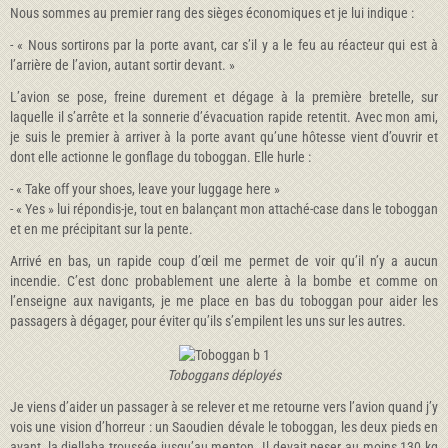
Nous sommes au premier rang des sièges économiques et je lui indique :
- « Nous sortirons par la porte avant, car s’il y a le feu au réacteur qui est à
l’arrière de l’avion, autant sortir devant. »
L’avion se pose, freine durement et dégage à la première bretelle, sur
laquelle il s’arrête et la sonnerie d’évacuation rapide retentit. Avec mon ami,
je suis le premier à arriver à la porte avant qu’une hôtesse vient d’ouvrir et
dont elle actionne le gonflage du toboggan. Elle hurle :
- « Take off your shoes, leave your luggage here »
- « Yes » lui répondis-je, tout en balançant mon attaché-case dans le toboggan
et en me précipitant sur la pente.
Arrivé en bas, un rapide coup d’œil me permet de voir qu’il n’y a aucun
incendie. C’est donc probablement une alerte à la bombe et comme on
l’enseigne aux navigants, je me place en bas du toboggan pour aider les
passagers à dégager, pour éviter qu’ils s’empilent les uns sur les autres.
Toboggans déployés
Je viens d’aider un passager à se relever et me retourne vers l’avion quand j’y
vois une vision d’horreur : un Saoudien dévale le toboggan, les deux pieds en
avant, la djellaba troussée jusqu’au menton. Il devait peser au moins 130 kg