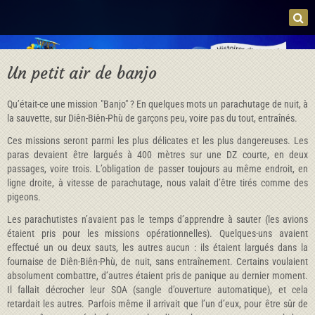
Un petit air de banjo
Qu’était-ce une mission "Banjo" ? En quelques mots un parachutage de nuit, à
la sauvette, sur Diên-Biên-Phù de garçons peu, voire pas du tout, entraînés.
Ces missions seront parmi les plus délicates et les plus dangereuses. Les
paras devaient être largués à 400 mètres sur une DZ courte, en deux
passages, voire trois. L’obligation de passer toujours au même endroit, en
ligne droite, à vitesse de parachutage, nous valait d’être tirés comme des
pigeons.
Les parachutistes n’avaient pas le temps d’apprendre à sauter (les avions
étaient pris pour les missions opérationnelles). Quelques-uns avaient
effectué un ou deux sauts, les autres aucun : ils étaient largués dans la
fournaise de Diên-Biên-Phù, de nuit, sans entraînement. Certains voulaient
absolument combattre, d’autres étaient pris de panique au dernier moment.
Il fallait décrocher leur SOA (sangle d’ouverture automatique), et cela
retardait les autres. Parfois même il arrivait que l’un d’eux, pour être sûr de