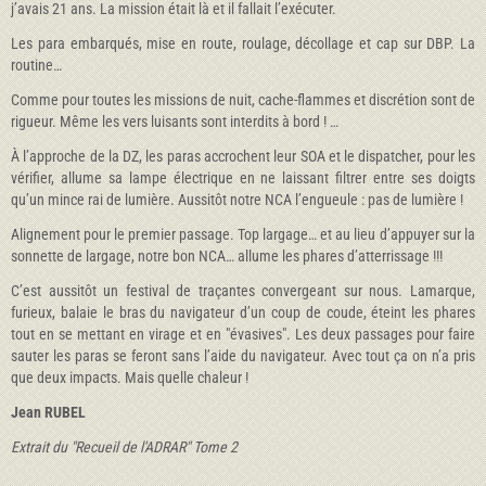
j’avais 21 ans. La mission était là et il fallait l’exécuter.
Les para embarqués, mise en route, roulage, décollage et cap sur DBP. La
routine…
Comme pour toutes les missions de nuit, cache-flammes et discrétion sont de
rigueur. Même les vers luisants sont interdits à bord ! …
À l’approche de la DZ, les paras accrochent leur SOA et le dispatcher, pour les
vérifier, allume sa lampe électrique en ne laissant filtrer entre ses doigts
qu’un mince rai de lumière. Aussitôt notre NCA l’engueule : pas de lumière !
Alignement pour le premier passage. Top largage… et au lieu d’appuyer sur la
sonnette de largage, notre bon NCA… allume les phares d’atterrissage !!!
C’est aussitôt un festival de traçantes convergeant sur nous. Lamarque,
furieux, balaie le bras du navigateur d’un coup de coude, éteint les phares
tout en se mettant en virage et en "évasives". Les deux passages pour faire
sauter les paras se feront sans l’aide du navigateur. Avec tout ça on n’a pris
que deux impacts. Mais quelle chaleur !
Jean RUBEL
Extrait du "Recueil de l'ADRAR" Tome 2