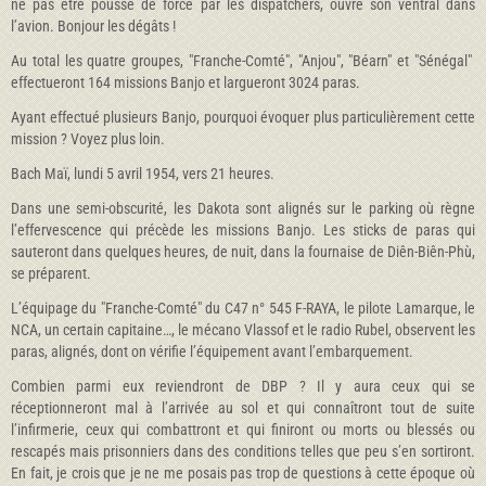
ne pas être poussé de force par les dispatchers, ouvre son ventral dans
l’avion. Bonjour les dégâts !
Au total les quatre groupes, "Franche-Comté", "Anjou", "Béarn" et "Sénégal"
effectueront 164 missions Banjo et largueront 3024 paras.
Ayant effectué plusieurs Banjo, pourquoi évoquer plus particulièrement cette
mission ? Voyez plus loin.
Bach Maï, lundi 5 avril 1954, vers 21 heures.
Dans une semi-obscurité, les Dakota sont alignés sur le parking où règne
l’effervescence qui précède les missions Banjo. Les sticks de paras qui
sauteront dans quelques heures, de nuit, dans la fournaise de Diên-Biên-Phù,
se préparent.
L’équipage du "Franche-Comté" du C47 n° 545 F-RAYA, le pilote Lamarque, le
NCA, un certain capitaine…, le mécano Vlassof et le radio Rubel, observent les
paras, alignés, dont on vérifie l’équipement avant l’embarquement.
Combien parmi eux reviendront de DBP ? Il y aura ceux qui se
réceptionneront mal à l’arrivée au sol et qui connaîtront tout de suite
l’infirmerie, ceux qui combattront et qui finiront ou morts ou blessés ou
rescapés mais prisonniers dans des conditions telles que peu s’en sortiront.
En fait, je crois que je ne me posais pas trop de questions à cette époque où