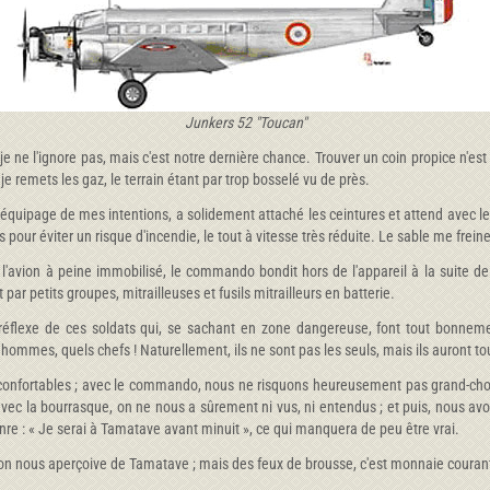
Junkers 52 "Toucan"
ne l'ignore pas, mais c'est notre dernière chance. Trouver un coin propice n'est p
je remets les gaz, le terrain étant par trop bosselé vu de près.
uipage de mes intentions, a solidement attaché les ceintures et attend avec le pl
 pour éviter un risque d'incendie, le tout à vitesse très réduite. Le sable me frein
l'avion à peine immobilisé, le commando bondit hors de l'appareil à la suite de 
ar petits groupes, mitrailleuses et fusils mitrailleurs en batterie.
 réflexe de ces soldats qui, se sachant en zone dangereuse, font tout bonnemen
hommes, quels chefs ! Naturellement, ils ne sont pas les seuls, mais ils auront toujo
us confortables ; avec le commando, nous ne risquons heureusement pas grand-chos
vec la bourrasque, on ne nous a sûrement ni vus, ni entendus ; et puis, nous avons
re : « Je serai à Tamatave avant minuit », ce qui manquera de peu être vrai.
on nous aperçoive de Tamatave ; mais des feux de brousse, c'est monnaie courante. 