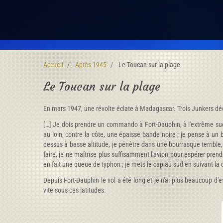
Accueil
Après 1945
Le Toucan sur la plage
Le Toucan sur la plage
En mars 1947, une révolte éclate à Madagascar. Trois Junkers déco
[…] Je dois prendre un commando à Fort-Dauphin, à l'extrême sud
au loin, contre la côte, une épaisse bande noire ; je pense à un b
dessus à basse altitude, je pénètre dans une bourrasque terrible, 
faire, je ne maîtrise plus suffisamment l'avion pour espérer prendr
en fait une queue de typhon ; je mets le cap au sud en suivant la 
Depuis Fort-Dauphin le vol a été long et je n'ai plus beaucoup d'e
vite sous ces latitudes.