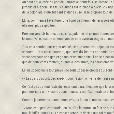
Au bout de la jetée du port de Tamatave, toutefois, se dresse un s
jumelle et a aperçu les feux allumés sur la plage à quelque vingt 
de la coloniale, vieux blédard et dur à cuire ; il se propose tout de s
Et, là, commence l'aventure. Une ligne de chemin de fer à voie étr
elle n'est plus exploitée.
Prévenu vers six heures du soir, l'adjudant-chef se met immédiate
locomotive, constitue un embryon de train avec un wagon de march
Tout cela semble facile ; en réalité, ce que tente cet adjudant-c
sabotée ! C'est ainsi, pourtant, que vers dix heures et demie du 
secondes pour se signaler ; dans cette nuit noire, il ne sait pa
que de deux cents mètres ; quand la loco arrive, les paras émette
Le vieux colonial a tout prévu : de sérieux casse-croûtes qui sont 
- « Les gars d'abord, déclare-t-il ; pour l'avion, on verra demain à
Ce n'est pas du tout l'avis du lieutenant para. Il estime que laiss
pour eux sera une victoire ; pour nous cela représenterait un échec
Comme je prétends donner mon avis, ou à tout le moins rester av
- « Mon cher petit camarade, en l'air t'es le patron, tu fais ce que t
moi, le biffin, compris ? En conséquence, je décide que toi et ton