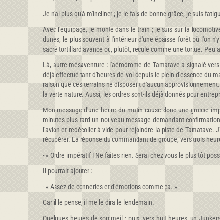
Je n'ai plus qu'à m'incliner ; je le fais de bonne grâce, je suis f
Avec l'équipage, je monte dans le train ; je suis sur la locomot
dunes, le plus souvent à l'intérieur d'une épaisse forêt où l'on n
sacré tortillard avance ou, plutôt, recule comme une tortue. Peu a
Là, autre mésaventure : l'aérodrome de Tamatave a signalé vers c
déjà effectué tant d'heures de vol depuis le plein d'essence du ma
raison que ces terrains ne disposent d'aucun approvisionnement. I
la verte nature. Aussi, les ordres sont-ils déjà donnés pour entr
Mon message d'une heure du matin cause donc une grosse impres
minutes plus tard un nouveau message demandant confirmation du
l'avion et redécoller à vide pour rejoindre la piste de Tamatave. J'
récupérer. La réponse du commandant de groupe, vers trois heure
- « Ordre impératif ! Ne faites rien. Serai chez vous le plus tôt poss
Il pourrait ajouter :
- « Assez de conneries et d'émotions comme ça. »
Car il le pense, il me le dira le lendemain.
Quelques heures de sommeil ; puis, vers huit heures, un Junkers ar