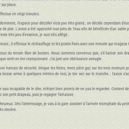
r sur place.
s'effectue en vingt minutes.
videmment, l'espace pour décoller n'est pas très grand ; on décide cependant d'e
es de plat. L'avion a été approché tout près de l'eau afin de bénéficier d'un sab
ste très peu d'essence, je suis très allégé.
rs ; il effectue le réchauffage et les points fixes avec une minutie qui m'agace tan
t du terrain libre de bosses. Nous sommes convenus que, s'il baisse son drapeau
ique arrêt en me cramponnant. J'ai juré une obéissance aveugle.
n harnais de sécurité, bloque les freins, mets plein gaz sur les trois moteurs po
 bosse arrive à quelques mètres de moi, je tire sec sur le manche ; l'avion s'ac
e suis incapable de le dire, m'étant bien promis de ne pas le regarder. Content de
ec son petit drapeau, puis je regagne Tamatave.
eureux. Dès l'atterrissage, je vais à la gare assister à l'arrivée triomphale du petit
ès sincère.