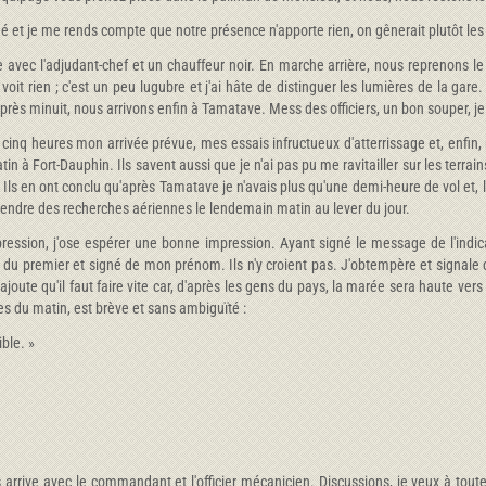
atigué et je me rends compte que notre présence n'apporte rien, on gênerait plutôt le
ive avec l'adjudant-chef et un chauffeur noir. En marche arrière, nous reprenons 
'y voit rien ; c'est un peu lugubre et j'ai hâte de distinguer les lumières de la ga
près minuit, nous arrivons enfin à Tamatave. Mess des officiers, un bon souper, je
inq heures mon arrivée prévue, mes essais infructueux d'atterrissage et, enfin,
tin à Fort-Dauphin. Ils savent aussi que je n'ai pas pu me ravitailler sur les terra
ls en ont conclu qu'après Tamatave je n'avais plus qu'une demi-heure de vol et, 
eprendre des recherches aériennes le lendemain matin au lever du jour.
sion, j'ose espérer une bonne impression. Ayant signé le message de l'indica
 premier et signé de mon prénom. Ils n'y croient pas. J'obtempère et signale q
ajoute qu'il faut faire vite car, d'après les gens du pays, la marée sera haute vers m
s du matin, est brève et sans ambiguïté :
ible. »
rive avec le commandant et l'officier mécanicien. Discussions, je veux à toute fo