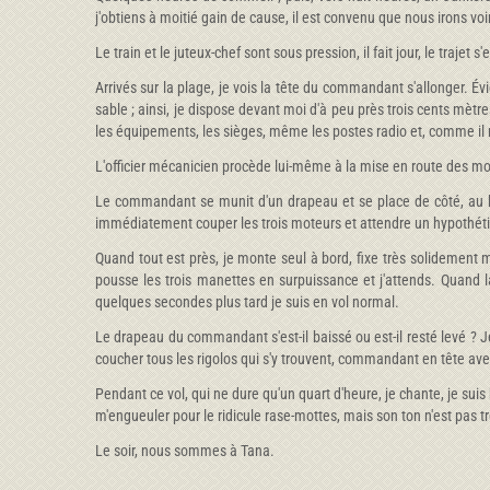
j'obtiens à moitié gain de cause, il est convenu que nous irons voi
Le train et le juteux-chef sont sous pression, il fait jour, le trajet 
Arrivés sur la plage, je vois la tête du commandant s'allonger. É
sable ; ainsi, je dispose devant moi d'à peu près trois cents mètr
les équipements, les sièges, même les postes radio et, comme il re
L'officier mécanicien procède lui-même à la mise en route des moteu
Le commandant se munit d'un drapeau et se place de côté, au bou
immédiatement couper les trois moteurs et attendre un hypothét
Quand tout est près, je monte seul à bord, fixe très solidement mo
pousse les trois manettes en surpuissance et j'attends. Quand la
quelques secondes plus tard je suis en vol normal.
Le drapeau du commandant s'est-il baissé ou est-il resté levé ? J
coucher tous les rigolos qui s'y trouvent, commandant en tête av
Pendant ce vol, qui ne dure qu'un quart d'heure, je chante, je suis h
m'engueuler pour le ridicule rase-mottes, mais son ton n'est pas tr
Le soir, nous sommes à Tana.