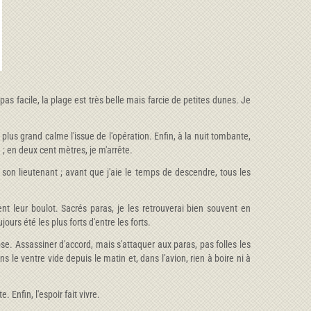
as facile, la plage est très belle mais farcie de petites dunes. Je
us grand calme l'issue de l'opération. Enfin, à la nuit tombante,
e ; en deux cent mètres, je m'arrête.
son lieutenant ; avant que j'aie le temps de descendre, tous les
t leur boulot. Sacrés paras, je les retrouverai bien souvent en
urs été les plus forts d'entre les forts.
e. Assassiner d'accord, mais s'attaquer aux paras, pas folles les
 le ventre vide depuis le matin et, dans l'avion, rien à boire ni à
Enfin, l'espoir fait vivre.