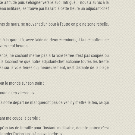
titude puis s'éloigner vers le sud. Intrigué, il nous a suivis à la
reau militaire, se trouve par hasard à cette heure un adjudant-chef
ts de mars, se trouvant d'un bout à l'autre en pleine zone rebelle,
à la gare. Là, avec l'aide de deux cheminots, il fait chauffer une
 vers neuf heures.
sidence, ne sachant même pas si la voie ferrée n'est pas coupée ou
e la locomotive que notre adjudant-chef actionne toutes les trente
 sur la voie ferrée qui, heureusement, n'est distante de la plage
out le monde sur son train :
oute et en vitesse ! »
près notre départ ne manqueront pas de venir y mettre le feu, ce qui
ant me coupe la parole :
u'un tas de ferraille pour l'instant inutilisable, donc le patron c'est
garder l'avion jusqu'à nouvel ordre. »