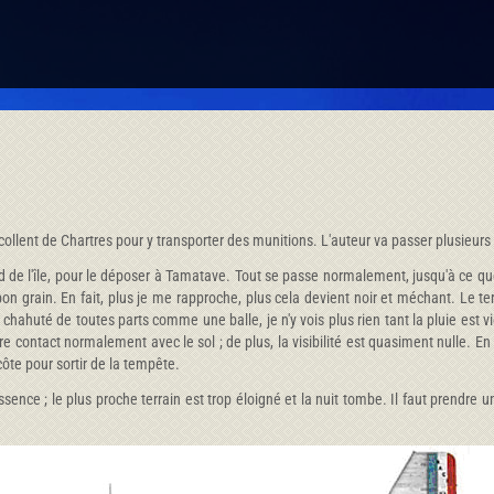
llent de Chartres pour y transporter des munitions. L'auteur va passer plusieurs 
 de l'île, pour le déposer à Tamatave. Tout se passe normalement, jusqu'à ce que
on grain. En fait, plus je me rapproche, plus cela devient noir et méchant. Le terra
chahuté de toutes parts comme une balle, je n'y vois plus rien tant la pluie est vio
e contact normalement avec le sol ; de plus, la visibilité est quasiment nulle. En 
côte pour sortir de la tempête.
ssence ; le plus proche terrain est trop éloigné et la nuit tombe. Il faut prendre u