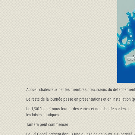
Accueil chaleureux par les membres précurseurs du détachement 
Le reste de la journée passe en présentations et en installation (
Le 1/30 "Loire" nous fournit des cartes et nous briefe sur les cons
les loisirs nautiques.
Tamara peut commencer
Le Lcl Copel, présent depuis une quinzaine de jours, a supervisé l