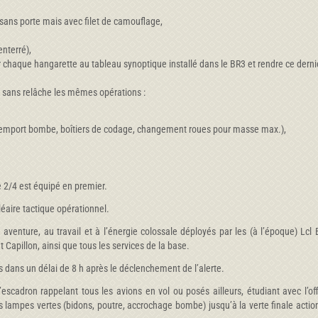
 sans porte mais avec filet de camouflage,
nterré),
er chaque hangarette au tableau synoptique installé dans le BR3 et rendre ce dern
r sans relâche les mêmes opérations :
e, emport bombe, boîtiers de codage, changement roues pour masse max.),
 2/4 est équipé en premier.
léaire tactique opérationnel.
venture, au travail et à l’énergie colossale déployés par les (à l’époque) Lcl 
 Capillon, ainsi que tous les services de la base.
s dans un délai de 8 h après le déclenchement de l’alerte.
cadron rappelant tous les avions en vol ou posés ailleurs, étudiant avec l’offi
es lampes vertes (bidons, poutre, accrochage bombe) jusqu’à la verte finale actio