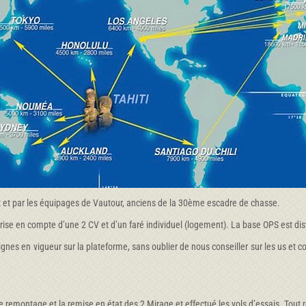
et par les équipages de Vautour, anciens de la 30ème escadre de chasse.
prise en compte d’une 2 CV et d’un faré individuel (logement). La base OPS est dis
ignes en vigueur sur la plateforme, sans oublier de nous conseiller sur les us et co
e remontage et la remise en état des 2 Mirage et effectué les vols d’essais. Tout 