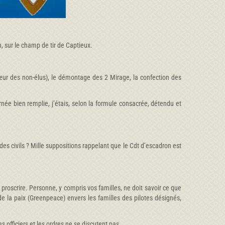
, sur le champ de tir de Captieux.
cœur des non-élus), le démontage des 2 Mirage, la confection des
urnée bien remplie, j’étais, selon la formule consacrée, détendu et
es civils ? Mille suppositions rappelant que le Cdt d’escadron est
à proscrire. Personne, y compris vos familles, ne doit savoir ce que
 la paix (Greenpeace) envers les familles des pilotes désignés,
officiers et les ordres ne se discutent pas.