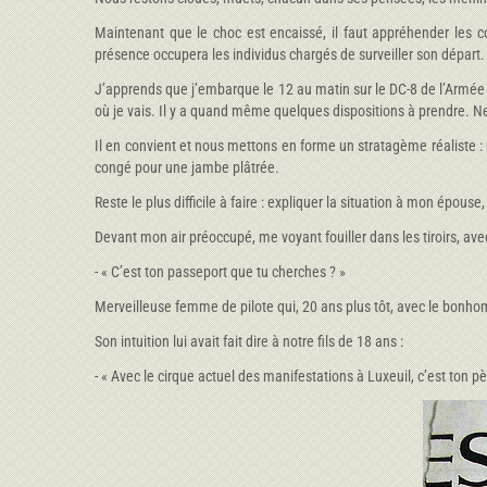
Maintenant que le choc est encaissé, il faut appréhender les
présence occupera les individus chargés de surveiller son départ.
J’apprends que j’embarque le 12 au matin sur le DC-8 de l’Armée de
où je vais. Il y a quand même quelques dispositions à prendre. Ne
Il en convient et nous mettons en forme un stratagème réaliste 
congé pour une jambe plâtrée.
Reste le plus difficile à faire : expliquer la situation à mon épou
Devant mon air préoccupé, me voyant fouiller dans les tiroirs, ave
- « C’est ton passeport que tu cherches ? »
Merveilleuse femme de pilote qui, 20 ans plus tôt, avec le bonhomm
Son intuition lui avait fait dire à notre fils de 18 ans :
- « Avec le cirque actuel des manifestations à Luxeuil, c’est ton pè