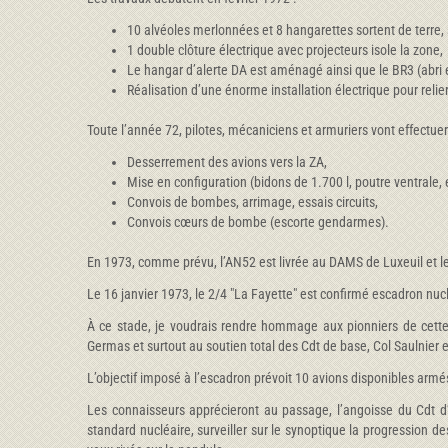
10 alvéoles merlonnées et 8 hangarettes sortent de terre,
1 double clôture électrique avec projecteurs isole la zone,
Le hangar d’alerte DA est aménagé ainsi que le BR3 (abri e
Réalisation d’une énorme installation électrique pour reli
Toute l’année 72, pilotes, mécaniciens et armuriers vont effectue
Desserrement des avions vers la ZA,
Mise en configuration (bidons de 1.700 l, poutre ventral
Convois de bombes, arrimage, essais circuits,
Convois cœurs de bombe (escorte gendarmes).
En 1973, comme prévu, l’AN52 est livrée au DAMS de Luxeuil et le
Le 16 janvier 1973, le 2/4 "La Fayette" est confirmé escadron nuc
À ce stade, je voudrais rendre hommage aux pionniers de cette a
Germas et surtout au soutien total des Cdt de base, Col Saulnier et
L’objectif imposé à l’escadron prévoit 10 avions disponibles armé
Les connaisseurs apprécieront au passage, l’angoisse du Cdt d’es
standard nucléaire, surveiller sur le synoptique la progression d