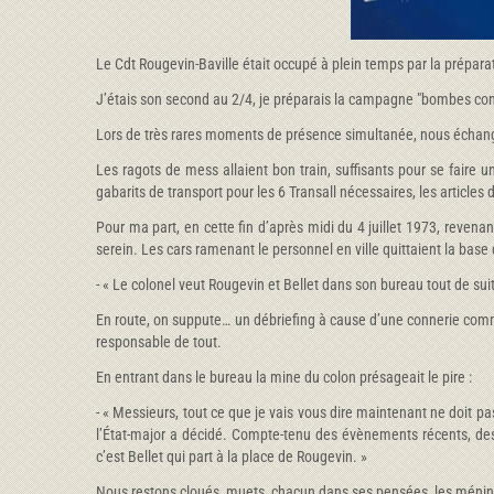
Le Cdt Rougevin-Baville était occupé à plein temps par la prépar
J’étais son second au 2/4, je préparais la campagne "bombes conven
Lors de très rares moments de présence simultanée, nous échangio
Les ragots de mess allaient bon train, suffisants pour se faire
gabarits de transport pour les 6 Transall nécessaires, les articles
Pour ma part, en cette fin d’après midi du 4 juillet 1973, revenan
serein. Les cars ramenant le personnel en ville quittaient la base
- « Le colonel veut Rougevin et Bellet dans son bureau tout de suit
En route, on suppute… un débriefing à cause d’une connerie commis
responsable de tout.
En entrant dans le bureau la mine du colon présageait le pire :
- « Messieurs, tout ce que je vais vous dire maintenant ne doit pas
l’État-major a décidé. Compte-tenu des évènements récents, des
c’est Bellet qui part à la place de Rougevin. »
Nous restons cloués, muets, chacun dans ses pensées, les méninge