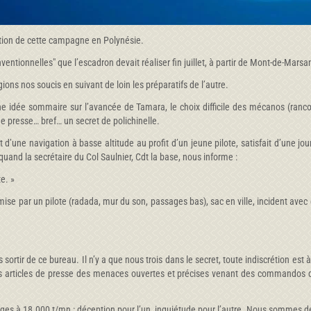
ation de cette campagne en Polynésie.
tionnelles" que l’escadron devait réaliser fin juillet, à partir de Mont-de-Marsan
ns nos soucis en suivant de loin les préparatifs de l’autre.
 une idée sommaire sur l’avancée de Tamara, le choix difficile des mécanos (ran
 de presse… bref… un secret de polichinelle.
t d’une navigation à basse altitude au profit d’un jeune pilote, satisfait d’une jo
 quand la secrétaire du Col Saulnier, Cdt la base, nous informe :
e. »
e par un pilote (radada, mur du son, passages bas), sac en ville, incident avec d
 sortir de ce bureau. Il n’y a que nous trois dans le secret, toute indiscrétion est 
 articles de presse des menaces ouvertes et précises venant des commandos de
s à 18.000 t/mn : déception pour l’un, inquiétude pour l’autre. Nous sommes des 