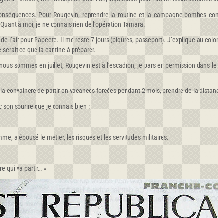
 conséquences. Pour Rougevin, reprendre la routine et la campagne bombes con
 Quant à moi, je ne connais rien de l’opération Tamara.
 l’air pour Papeete. Il me reste 7 jours (piqûres, passeport). J’explique au colon
 serait-ce que la cantine à préparer.
: nous sommes en juillet, Rougevin est à l’escadron, je pars en permission dan
se, la convaincre de partir en vacances forcées pendant 2 mois, prendre de la dista
c son sourire que je connais bien :
e, a épousé le métier, les risques et les servitudes militaires.
re qui va partir… »