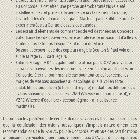
L’étude de l’implantation des capteurs anémométriques nécessaires
au Concorde : à cet effet, une perche anémobarométrique a été
installée en lieu et place de la perche de ravitaillement. En outre,
les méthodes d’étalonnages à grand Mach et grande altitude ont été
expérimentées au Centre d’essais des Landes,
Les essais d’éléments de commandes de vol destinées au Concorde,
potentiomètres de gouvernes par exemple (cette mission fut d’ailleurs
limitée dans le temps lorsque l’État-major de Marcel
Dassault découvrit que des capteurs anglais Boulton & Paul volaient
sur le Mirage IV … sacrilège !),
Enfin le Mirage IV 04 a également été utilisé par le CEV pour valider
certaines nouveautés des règlements de certification applicables au
Concorde. C’était notamment le cas pour tout ce qui concerne les
marges de vitesses associées au décollage, que le vol en forte
instabilité de propulsion (dit second régime) rendait très différent des
avions subsoniques classiques : VMU (Vitesse minimum d’envol), et
VZRC (Vitesse d’équilibre « second régime » à la puissance
maximale).
Un mot sur les problèmes de certification des avions civils de transport : alors
que la certification des avions subsoniques s’inspirait naturellement des
recommandations de la FAR 25, pour le Concorde, et en vue des certifications
américaines prévisibles (opérations aériennes aux USA, par des compagnies