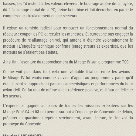
basses, les T4 restent à des valeurs élevées : le bourrage arrière de la tuyère,
dû à l’allumage brutal de la PC, freine la turbine et fait décrocher en partie le
compresseur, circulairement ou par secteurs.
Il existe un remède radical pour retrouver un fonctionnement normal du
réacteur : couper les PC et reculer les manettes. Et surtout ne pas engager la
procédure de ré-allumage en vol, qui amène à éteindre volontairement le
moteur ! L’enquête technique confirma (enregistreurs et expertise), que les
moteurs ne s’étaient pas éteints.
Ainsi finit l’aventure du rapprochement du Mirage IV sur le programme TSS.
On ne voit pas dans tout cela une véritable filiation entre les avions :
le Mirage IV fut choisi comme « avion d’appui au programme » parce qu’il
était le seul se rapprochant par ses caractéristiques et performances du futur
avion civil. Ce fut tout de même une expérience positive, et il faut en féliciter
les acteurs.
L’expérience gagnée au cours de toutes les missions exécutées sur les
Mirage IV n° 04 et 03 ont permis surtout à l’équipage de Concorde de définir,
préparer et quasiment répéter sereinement, avant l’heure, le 1er vol du
prototype du Concorde.