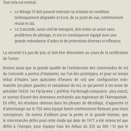
Tout cela est normal :
Le Mirage IV doit pouvoir exécuter sa mission en condition
techniquement dégradée et il est, de ce point de vue, extrêmement
réussi et sûr,
Le Concorde, avion civil de transport, doit rester un avion sans
problèmes de pilotage, et est en conséquence équipé avec une
grande redondance d’aides et de protections diverses et efficaces.
La sécurité n’a pas de prix, et doit être démontrée au cours de la certification
de l’avion.
Notons aussi que la grande qualité de l’architecture des commandes de vol
du Concorde a permis d’implanter, sur l’un des prototypes, et pour un temps
réduit d’études (une quinzaine d’heures de vol) une configuration mini-
manche (en place gauche) et calculateur de vol, ce qui permit à cet avion de
précéder l’A320 1er Fly-by-wire ( préférer Fly-through-computers plus exact),
et surtout d’ouvrir des domaines enchantés aux ingénieurs de l’Aérospatiale.
En effet, les résultats obtenus dans les phases de décollage, d’approche et
d’atterrissage sur le TSS ainsi équipé furent extrêmement flatteurs pour leurs
concepteurs. On notera d’ailleurs pour la petite et la grande histoire, que
le mini-manche défini pour cette étude qui date de 1977 a été retenu tel que
défini à l’époque, pour équiper tous les Airbus du 320 au 380 ! Et que le