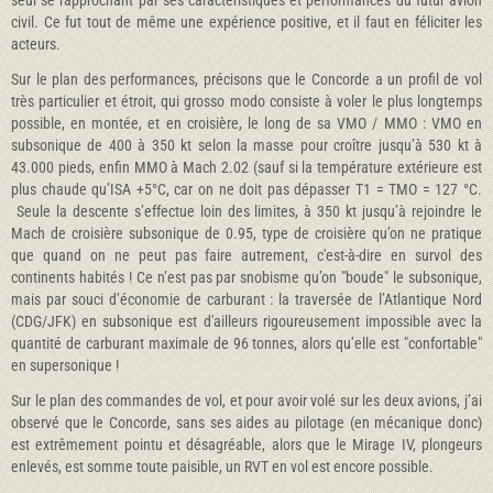
seul se rapprochant par ses caractéristiques et performances du futur avion
civil. Ce fut tout de même une expérience positive, et il faut en féliciter les
acteurs.
Sur le plan des performances, précisons que le Concorde a un profil de vol
très particulier et étroit, qui grosso modo consiste à voler le plus longtemps
possible, en montée, et en croisière, le long de sa VMO / MMO : VMO en
subsonique de 400 à 350 kt selon la masse pour croître jusqu’à 530 kt à
43.000 pieds, enfin MMO à Mach 2.02 (sauf si la température extérieure est
plus chaude qu’ISA +5°C, car on ne doit pas dépasser T1 = TMO = 127 °C.
Seule la descente s’effectue loin des limites, à 350 kt jusqu’à rejoindre le
Mach de croisière subsonique de 0.95, type de croisière qu’on ne pratique
que quand on ne peut pas faire autrement, c'est-à-dire en survol des
continents habités ! Ce n’est pas par snobisme qu’on "boude" le subsonique,
mais par souci d’économie de carburant : la traversée de l’Atlantique Nord
(CDG/JFK) en subsonique est d'ailleurs rigoureusement impossible avec la
quantité de carburant maximale de 96 tonnes, alors qu’elle est "confortable"
en supersonique !
Sur le plan des commandes de vol, et pour avoir volé sur les deux avions, j’ai
observé que le Concorde, sans ses aides au pilotage (en mécanique donc)
est extrêmement pointu et désagréable, alors que le Mirage IV, plongeurs
enlevés, est somme toute paisible, un RVT en vol est encore possible.