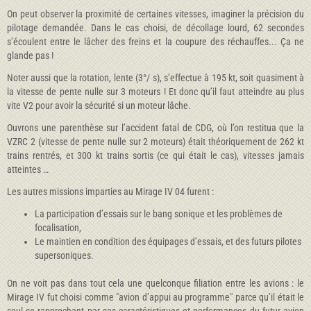
On peut observer la proximité de certaines vitesses, imaginer la précision du
pilotage demandée. Dans le cas choisi, de décollage lourd, 62 secondes
s’écoulent entre le lâcher des freins et la coupure des réchauffes... Ça ne
glande pas !
Noter aussi que la rotation, lente (3°/ s), s’effectue à 195 kt, soit quasiment à
la vitesse de pente nulle sur 3 moteurs ! Et donc qu’il faut atteindre au plus
vite V2 pour avoir la sécurité si un moteur lâche.
Ouvrons une parenthèse sur l’accident fatal de CDG, où l’on restitua que la
VZRC 2 (vitesse de pente nulle sur 2 moteurs) était théoriquement de 262 kt
trains rentrés, et 300 kt trains sortis (ce qui était le cas), vitesses jamais
atteintes …
Les autres missions imparties au Mirage IV 04 furent :
La participation d’essais sur le bang sonique et les problèmes de
focalisation,
Le maintien en condition des équipages d’essais, et des futurs pilotes
supersoniques.
On ne voit pas dans tout cela une quelconque filiation entre les avions : le
Mirage IV fut choisi comme "avion d’appui au programme" parce qu’il était le