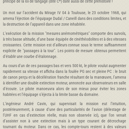
principe de la loi de tangage (dite C*) date aussi de cette préhistoire !
Un mot sur l’accident du Mirage IV 04 à Toulouse, le 23 octobre 1968, qui
amena l’éjection de l’équipage Dudal / Caneill dans des conditions limites, et
la destruction de l’appareil dans une zone inhabitée.
L’exécution de la mission "mesures anémométriques" comporte des survols,
à très basse altitude, d’une base équipée de cinéthéodolites et à des vitesses
croissantes. Cette mission est d’ailleurs connue sous le terme suffisamment
explicite de "passages à la tour". Les points de mesure obtenus permettent
d’établir une courbe d’étalonnage.
Au cours d’un de ces passages bas et vers 500 kt, le pilote voulut augmenter
rapidement sa vitesse et afficha dans la foulée PG sec et pleine PC : le bruit
de canon perçu et la décélération franche résultant de la manœuvre, l’amena
à identifier une double extinction moteur, annoncée aux observateurs en salle
d’écoute. Le pilote manoeuvra alors de son mieux pour éviter les zones
habitées et l’équipage s’éjecta à la limite basse du domaine.
L’ingénieur André Cavin, qui supervisait la mission eut l’intuition,
postérieurement, à cause d’une des particularités de l’avion (délestage de
l’UHF en cas d’extinction réelle, mais non observée ici), que l’on venait
d’assister non à une extinction mais à un type courant de décrochage
tournant du moteur. Dans ce cas, les compte-tours restent à des valeurs