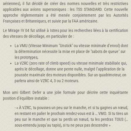
aériennes), il fut décidé de créer des normes nouvelles et très restrictives
applicables aux avions supersoniques : les TSS STANDARD. Cette nouvelle
approche réglementaire a été menée conjointement par les Autorités
Françaises et Britanniques, et suivie par la FAA américaine.
Le Mirage IV 04 fut utilisé à Istres pour les recherches liées à la certification
des vitesses de décollage, en particulier de :
La VMU (Vitesse Minimum "Unstick" ou vitesse minimale d’envol) dont
la détermination nécessite la mise en place de "sabots de queue" sur
les prototypes,
La VZRC (zero rate of climb speed) ou vitesse minimale stabilisée qui,
après le décollage, donne une pente nulle, malgré l’application de la
poussée maximale des moteurs disponibles. Sur un quadrimoteur, on
parlera ainsi de VZRC 4, 3 ou 2 moteurs.
Mon ami Gilbert Defer a une jolie formule pour décrire cette inquiétante
position d’équilibre instable :
- « À VZRC, tu pousses un peu sur le manche, et si tu gagnes un nœud,
en restant en palier le prochain rendez-vous est à … VMO. Si tu tires un
peu sur le manche et que tu perds un nœud, tu les perdras TOUS (…
sous-entendu jusqu’au tapis), si tu ne peux pas descendre »