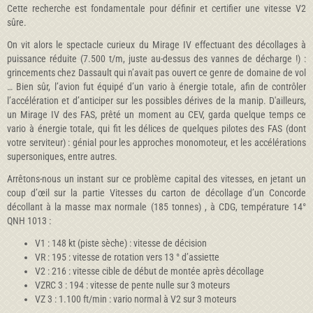
Cette recherche est fondamentale pour définir et certifier une vitesse V2
sûre.
On vit alors le spectacle curieux du Mirage IV effectuant des décollages à
puissance réduite (7.500 t/m, juste au-dessus des vannes de décharge !) :
grincements chez Dassault qui n’avait pas ouvert ce genre de domaine de vol
… Bien sûr, l’avion fut équipé d’un vario à énergie totale, afin de contrôler
l’accélération et d’anticiper sur les possibles dérives de la manip. D'ailleurs,
un Mirage IV des FAS, prêté un moment au CEV, garda quelque temps ce
vario à énergie totale, qui fit les délices de quelques pilotes des FAS (dont
votre serviteur) : génial pour les approches monomoteur, et les accélérations
supersoniques, entre autres.
Arrêtons-nous un instant sur ce problème capital des vitesses, en jetant un
coup d’œil sur la partie Vitesses du carton de décollage d’un Concorde
décollant à la masse max normale (185 tonnes) , à CDG, température 14°
QNH 1013 :
V1 : 148 kt (piste sèche) : vitesse de décision
VR : 195 : vitesse de rotation vers 13 ° d’assiette
V2 : 216 : vitesse cible de début de montée après décollage
VZRC 3 : 194 : vitesse de pente nulle sur 3 moteurs
VZ 3 : 1.100 ft/min : vario normal à V2 sur 3 moteurs