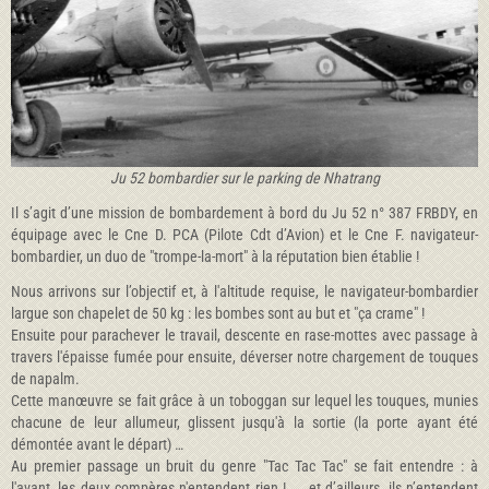
Ju 52 bombardier sur le parking de Nhatrang
Il s’agit d’une mission de bombardement à bord du Ju 52 n° 387 FRBDY, en
équipage avec le Cne D. PCA (Pilote Cdt d’Avion) et le Cne F. navigateur-
bombardier, un duo de "trompe-la-mort" à la réputation bien établie !
Nous arrivons sur l’objectif et, à l'altitude requise, le navigateur-bombardier
largue son chapelet de 50 kg : les bombes sont au but et "ça crame" !
Ensuite pour parachever le travail, descente en rase-mottes avec passage à
travers l'épaisse fumée pour ensuite, déverser notre chargement de touques
de napalm.
Cette manœuvre se fait grâce à un toboggan sur lequel les touques, munies
chacune de leur allumeur, glissent jusqu'à la sortie (la porte ayant été
démontée avant le départ) …
Au premier passage un bruit du genre "Tac Tac Tac" se fait entendre : à
l'avant, les deux compères n'entendent rien ! ... et d’ailleurs, ils n’entendent