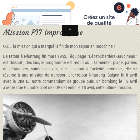
Mission PTT impromptue
Ou, … la mission qui a marqué la fin de mon séjour en Indochine !
De retour à Nhatrang fin mars 1952, l'équipage ʺLéost-Charrière-Gaudineauʺ
est dissout ; dès lors, le programme est réduit au … farniente : plage, parties
de pétanques, soirées en ville, etc. … quant à l'activité aérienne, elle se
résume à une mission de transport aller-retour Nhatrang- Saigon le 8 avril
avec le Cne D., notre commandant de groupe puis, un bombing le 15 avril
avec le Cne G., notre chef des OPS et enfin le 18 avril, cette ultime mission.