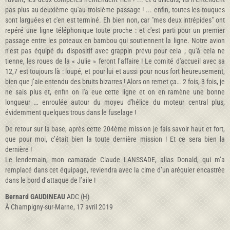
pas plus au deuxième qu'au troisième passage ! ... enfin, toutes les touques
sont larguées et c'en est terminé. Eh bien non, car "mes deux intrépides" ont
repéré une ligne téléphonique toute proche : et c'est parti pour un premier
passage entre les poteaux en bambou qui soutiennent la ligne. Notre avion
n’est pas équipé du dispositif avec grappin prévu pour cela ; qu'à cela ne
tienne, les roues de la « Julie » feront l’affaire ! Le comité d'accueil avec sa
12,7 est toujours là : loupé, et pour lui et aussi pour nous fort heureusement,
bien que j’aie entendu des bruits bizarres ! Alors on remet ça… 2 fois, 3 fois, je
ne sais plus et, enfin on l'a eue cette ligne et on en ramène une bonne
longueur … enroulée autour du moyeu d'hélice du moteur central plus,
évidemment quelques trous dans le fuselage !
De retour sur la base, après cette 204ème mission je fais savoir haut et fort,
que pour moi, c’était bien la toute dernière mission ! Et ce sera bien la
dernière !
Le lendemain, mon camarade Claude LANSSADE, alias Donald, qui m’a
remplacé dans cet équipage, reviendra avec la cime d’un aréquier encastrée
dans le bord d’attaque de l’aile !
Bernard GAUDINEAU
ADC (H)
À Champigny-sur-Marne, 17 avril 2019