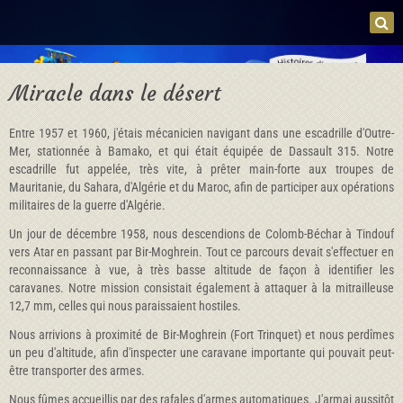
Miracle dans le désert
Entre 1957 et 1960, j'étais mécanicien navigant dans une escadrille d'Outre-
Mer, stationnée à Bamako, et qui était équipée de Dassault 315. Notre
escadrille fut appelée, très vite, à prêter main-forte aux troupes de
Mauritanie, du Sahara, d'Algérie et du Maroc, afin de participer aux opéra­tions
militaires de la guerre d'Algérie.
Un jour de décembre 1958, nous descendions de Colomb-Béchar à Tindouf
vers Atar en passant par Bir-Moghrein. Tout ce parcours devait s'ef­fectuer en
reconnaissance à vue, à très basse altitude de façon à identifier les
caravanes. Notre mission consistait également à attaquer à la mitrailleu­se
12,7 mm, celles qui nous paraissaient hostiles.
Nous arrivions à proximité de Bir-Moghrein (Fort Trinquet) et nous per­dîmes
un peu d'altitude, afin d'inspecter une caravane importante qui pou­vait peut-
être transporter des armes.
Nous fûmes accueillis par des rafales d'armes automatiques. J'armai aussitôt