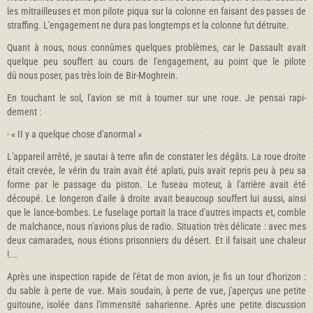
les mitrailleuses et mon pilote piqua sur la colonne en faisant des passes de
straffing. L'engagement ne dura pas longtemps et la colonne fut détruite.
Quant à nous, nous connûmes quelques problèmes, car le Dassault avait
quelque peu souffert au cours de l'engagement, au point que le pilote
dû nous poser, pas très loin de Bir-Moghrein.
En touchant le sol, l'avion se mit à tourner sur une roue. Je pensai rapi­
dement :
- « II y a quelque chose d'anormal »
L'appareil arrêté, je sautai à terre afin de constater les dégâts. La roue droite
était crevée, le vérin du train avait été aplati, puis avait repris peu à peu sa
forme par le passage du pis­ton. Le fuseau moteur, à l'arrière avait été
découpé. Le longeron d'aile à droite avait beaucoup souffert lui aussi, ainsi
que le lance-bombes. Le fuse­lage portait la trace d'autres impacts et, comble
de malchance, nous n'avions plus de radio. Situation très délicate : avec mes
deux camarades, nous étions prisonniers du désert. Et il faisait une chaleur
!...
Après une inspection rapide de l'état de mon avion, je fis un tour d'hori­zon :
du sable à perte de vue. Mais soudain, à perte de vue, j'aperçus une petite
guitoune, isolée dans l'immensité saharienne. Après une petite dis­cussion