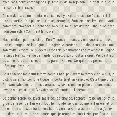
avec mes deux compagnons, je résolus de la rejoindre. Et c'est là que je
rencontrai le miracle.
Dissimulée sous un monticule de sable, il y avait une roue de Dassault 315 et
une bouteille d'air pleine. La roue, net­toyée, était en excellent état. Mais
comment procéder à l'échange avec la roue accidentée. Une grue était
indispensable ? Comment la trouver !
Nous n'étions pas très loin de Fort Trinquet et nous savions que là se trouvait
une compagnie de la Légion étrangère. À partir de Bamako, nous assurions
son ravitaillement. Je suggérai à mes deux camarades de rejoindre la Légion
(à pieds bien sûr) et de demander du secours, surtout une grue. Pendant leur
absence, je pourrais réparer les parties vitales. Ce qui nous permettrait un
décollage éventuel.
Leur absence me parut interminable. Enfin, peu avant la tombée de la nuit, je
distinguai à l'horizon une troupe importante et un véhicule. C'était une grue.
Pendant l'absence de mes camarades, j'avais mis en place des crochets de
levage sur les ailes. Il n'y avait plus qu'à pratiquer l'opération.
Je donne l'ordre de lever, mais pas de chance, l'appareil reste au sol et la
grue de lever de l'arrière. Tout le monde se cramponne à l'arrière et on
recommence. Là, ce fut la réussite. L'avion parvenu à bonne hauteur, j'enlève
rapidement la roue acciden­tée, que je remplace aussi vite par l'autre. Le