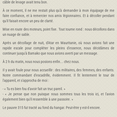
câble de levage avait tenu bon.
À ce moment, il ne me restait plus qu'à demander à mon équipage de me
faire confiance, et à remercier nos amis légionnaires. Et à décoller pen­dant
qu'il faisait encore un peu de clarté.
Mise en route des moteurs, point fixe. Tout tourne rond : nous décollons dans
un nuage de sable.
Après un décollage de nuit, d'Atar en Mauritanie, où nous avions fait une
rapide escale pour compléter les pleins d'essence, nous décidâmes de
continuer jusqu'à Bamako que nous avions averti par un message.
À 2 h du matin, nous nous posions enfin... chez nous.
Il y avait foule pour nous accueillir : des militaires, des femmes, des enfants.
Notre commandant d'escadrille, évidemment. Il fit lentement le tour de
l'appareil, et s'approcha de moi :
- « Tu es bien fou d'avoir fait un truc pareil. »
- « Je pense que non puisque nous sommes tous les trois ici, et l'avion
également bien qu'il ressemble à une passoire. »
Le pauvre 315 fut tracté au fond du hangar. Peut-être y est-il encore.