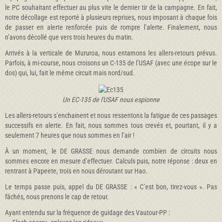
le PC souhaitant effectuer au plus vite le dernier tir de la campagne. En fait,
notre décollage est reporté à plusieurs reprises, nous imposant à chaque fois
de passer en alerte renforcée puis de rompre l’alerte. Finalement, nous
n’avons décollé que vers trois heures du matin.
Arrivés à la verticale de Mururoa, nous entamons les allers-retours prévus.
Parfois, à mi-course, nous croisons un C-135 de l’USAF (avec une écope sur le
dos) qui, lui, fait le même circuit mais nord/sud.
Un EC-135 de l'USAF nous espionne
Les allers-retours s’enchainent et nous ressentons la fatigue de ces passages
successifs en alerte. En fait, nous sommes tous crevés et, pourtant, il y a
seulement 7 heures que nous sommes en l’air !
À un moment, le DE GRASSE nous demande combien de circuits nous
sommes encore en mesure d’effectuer. Calculs puis, notre réponse : deux en
rentrant à Papeete, trois en nous déroutant sur Hao.
Le temps passe puis, appel du DE GRASSE : « C’est bon, tirez-vous ». Pas
fâchés, nous prenons le cap de retour.
Ayant entendu sur la fréquence de guidage des Vautour-PP :