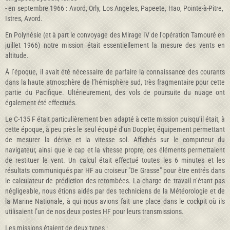
- en septembre 1966 : Avord, Orly, Los Angeles, Papeete, Hao, Pointe-à-Pitre,
Istres, Avord.
En Polynésie (et à part le convoyage des Mirage IV de l’opération Tamouré en
juillet 1966) notre mission était essentiellement la mesure des vents en
altitude.
À l’époque, il avait été nécessaire de parfaire la connaissance des courants
dans la haute atmosphère de l’hémisphère sud, très fragmentaire pour cette
partie du Pacifique. Ultérieurement, des vols de poursuite du nuage ont
également été effectués.
Le C-135 F était particulièrement bien adapté à cette mission puisqu’il était, à
cette époque, à peu près le seul équipé d’un Doppler, équipement permettant
de mesurer la dérive et la vitesse sol. Affichés sur le computeur du
navigateur, ainsi que le cap et la vitesse propre, ces éléments permettaient
de restituer le vent. Un calcul était effectué toutes les 6 minutes et les
résultats communiqués par HF au croiseur "De Grasse" pour être entrés dans
le calculateur de prédiction des retombées. La charge de travail n’étant pas
négligeable, nous étions aidés par des techniciens de la Météorologie et de
la Marine Nationale, à qui nous avions fait une place dans le cockpit où ils
utilisaient l’un de nos deux postes HF pour leurs transmissions.
Les missions étaient de deux types :