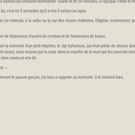
ions italiens qui venaient bombarder Toulon et en 50 minutes, à l'époque c'était le r
 lui, c'est en 5 secondes qu'il a mis 5 avions au tapis.
que j'ai entendu à la radio ou lu sur des revues militaires, l'Algérie, maintenant,
rler de dissolution d'unités de combat et de fermetures de bases.
er la mémoire d'un petit Algérien, le Sgt Saharaoui, qui était pilote de chasse dans 
orti vivant, mais mourut par la suite dans la marche de la mort qui les amenait ve
 bien connu et m'a dit :
is. »
enant le pauvre garçon, j'ai tenu à rappeler sa mémoire. Il le méritait bien.