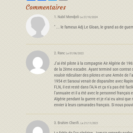
Commentaires
1. Nabil Mendjeli
Le 27/10/2024
" ... le fameux Adj Le Gloan, le grand as de gue
2. Ranc
Le 07/06/2022
J’ai été pilote à la compagnie Air Algérie de 1
de la 2ème escadre. Ayant terminé son contrat dans
vouloir ridiculiser des pilotes et une Armée de 
1954 et Saraoui venait de disparaître avec Rapina
FLN, il est resté dans l’A/A et ça n’a pas été f
l’annuaire et il a été avec le personnel françai
Algérie pendant la guerre et je n’ai eu ainsi q
envier à leurs camarades français. Si nous pou
3. Brahim Cherifi.
Le 21/11/2021