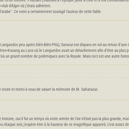
 de cette histoire. Pourtant j'habitais à l’époque juste à coté et à ma connaissa
o-club d'Alger où j’étais adhérent.
'arabe". Ce vomi a certainement soulagé l'auteur de cette fable.
8 Languedoc peu après Diên-Biên-Phù), Saraoui est disparu en vol au retour d’une 
s XIen-Kouang au Laos où le Languedoc avait un détachement afin d’être au plus pr
d’où un grand nombre de polémiques avec la Royale. Mais ceci est une autre histoi
'y croire et merci à vous de saluer la mémoire de M. Saharaoui.
re histoire, oui il fut un temps où notre armée de l'air n'était pas la plus grande
e dieu chaque soir, j'espère être à la hauteur de ce magnifique appareil, c'est asse