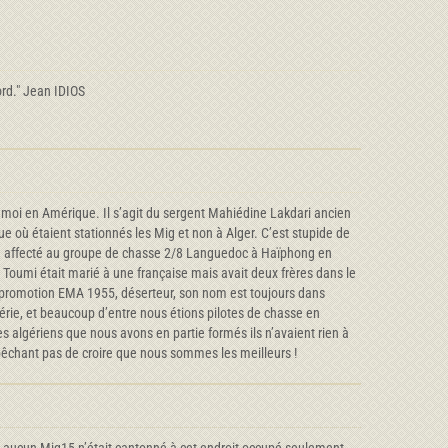
ord." Jean IDIOS
 moi en Amérique. Il s’agit du sergent Mahiédine Lakdari ancien
gue où étaient stationnés les Mig et non à Alger. C’est stupide de
i été affecté au groupe de chasse 2/8 Languedoc à Haïphong en
ar Toumi était marié à une française mais avait deux frères dans le
 la promotion EMA 1955, déserteur, son nom est toujours dans
gérie, et beaucoup d’entre nous étions pilotes de chasse en
 algériens que nous avons en partie formés ils n’avaient rien à
pêchant pas de croire que nous sommes les meilleurs !