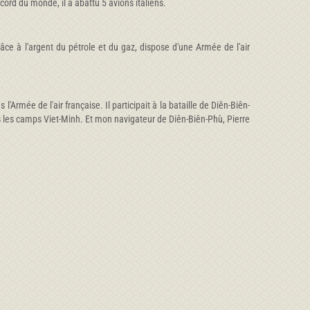
ecord du monde, il a abattu 5 avions italiens.
 grâce à l'argent du pétrole et du gaz, dispose d'une Armée de l'air
l'Armée de l'air française. Il participait à la bataille de Diên-Biên-
rs les camps Viet-Minh. Et mon navigateur de Diên-Biên-Phù, Pierre