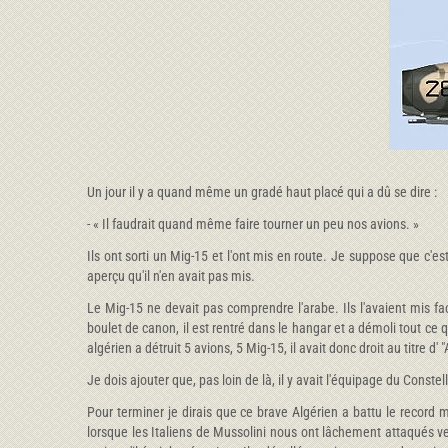
Un jour il y a quand même un gradé haut placé qui a dû se dire :
- « Il faudrait quand même faire tourner un peu nos avions. »
Ils ont sorti un Mig-15 et l'ont mis en route. Je suppose que c'e
aperçu qu'il n'en avait pas mis.
Le Mig-15 ne devait pas comprendre l'arabe. Ils l'avaient mis f
boulet de canon, il est rentré dans le hangar et a démoli tout ce q
algérien a détruit 5 avions, 5 Mig-15, il avait donc droit au titre d' 
Je dois ajouter que, pas loin de là, il y avait l'équipage du Constel
Pour terminer je dirais que ce brave Algérien a battu le record
lorsque les Italiens de Mussolini nous ont lâchement attaqués ve