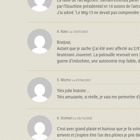
La fable de l'as algérien. Jamais entendu parler
par l'Iliouchine présidentiel et 14 avions de l'aér
J'ai adoré "Le Mig-15 ne devait pas comprendre l
4. Ranc
Le 13/07/2021
Bonjour,
Autant que je sache (j’ai été avec affecté au 2/
lieutenant Jouvenel. La patrouille revenait ver
guerre d’Indochine, une autonomie trop faible, 
5. Momo
Le 07/04/2021
Très jolie histoire...
Très amusante, si réelle, je vais me permettre d
6. Gomeri
Le 29/12/2020
C'est avec grand plaisir et humour que je lis vot
arrivent et j'espère être l'un des pilotes je pri