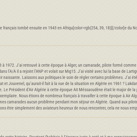
rre français tombé ensuite en 1943 en Afriqu[color=rgb(254, 39, 18)][/color]e du N
963 à 1972. J’ai retrouvé à cette époque à Alger, un camarade, pilote formé comme
 l’A/A il a rejoint l’ANP et volait sur Mig15. J’ai visité avec lui la base de Larti
l’air naissante. Laissons aux politiques le soin de régler certains problèmes. J’a
t et Jouvenel, qu’aurait-il fait à la vue de la situation en Algérie en 1961 ? Lakd
acile. Le Président d’Air Algérie à cette époque Ait Méssaoudène était le major de
s exemplaire. Nous étions de nombreux français à travailler à cette époque à Air Al
ue mes camarades aucun problème pendant mon séjour en Algérie. Quand aux pilotes
vions être simplement des aviateurs heureux de nous rencontrer, cela ne nous em