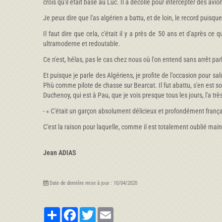
crois qu'il était basé au Luc. Il a décollé pour intercepter des av
Je peux dire que l'as algérien a battu, et de loin, le record puisque
Il faut dire que cela, c'était il y a près de 50 ans et d'après ce 
ultramoderne et redoutable.
Ce n'est, hélas, pas le cas chez nous où l'on entend sans arrêt pa
Et puisque je parle des Algériens, je profite de l'occasion pour salu
Phù comme pilote de chasse sur Bearcat. Il fut abattu, s'en est s
Duchenoy, qui est à Pau, que je vois presque tous les jours, l'a très
- « C'était un garçon absolument délicieux et profondément frança
C'est la raison pour laquelle, comme il est totalement oublié maint
Jean ADIAS
Date de dernière mise à jour : 10/04/2020
Partager
Facebook
Twitter
Email