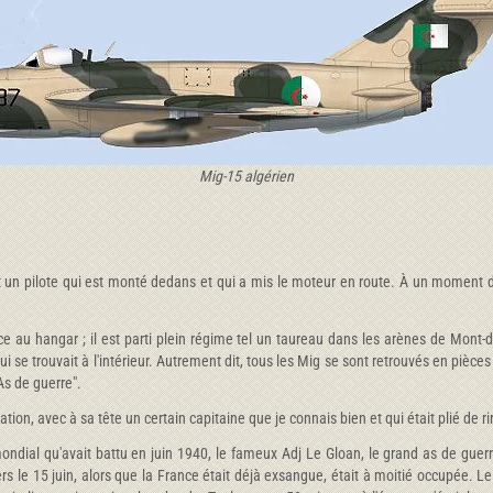
Mig-15 algérien
st un pilote qui est monté dedans et qui a mis le moteur en route. À un moment don
ace au hangar ; il est parti plein régime tel un taureau dans les arènes de Mont
ui se trouvait à l'intérieur. Autrement dit, tous les Mig se sont retrouvés en pièc
"As de guerre".
lation, avec à sa tête un certain capitaine que je connais bien et qui était plié de ri
 mondial qu'avait battu en juin 1940, le fameux Adj Le Gloan, le grand as de gue
rs le 15 juin, alors que la France était déjà exsangue, était à moitié occupée. L