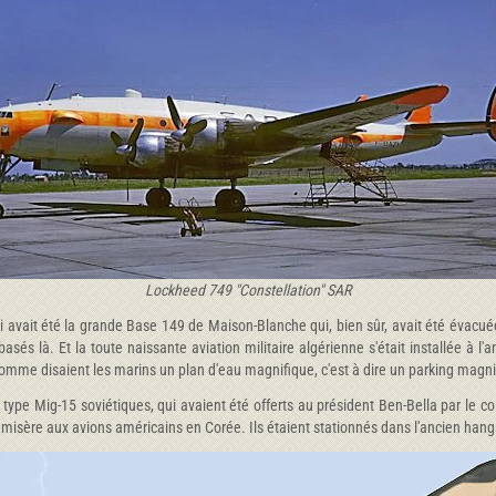
Lockheed 749 "Constellation" SAR
 avait été la grande Base 149 de Maison-Blanche qui, bien sûr, avait été évacué
asés là. Et la toute naissante aviation militaire algérienne s'était installée à 
omme disaient les marins un plan d'eau magnifique, c'est à dire un parking magni
ype Mig-15 soviétiques, qui avaient été offerts au président Ben-Bella par le c
misère aux avions américains en Corée. Ils étaient stationnés dans l'ancien hangar