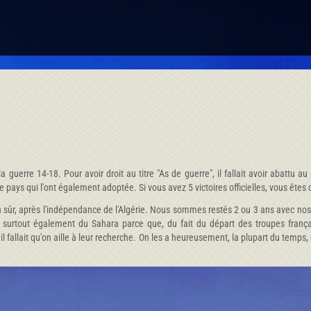
 guerre 14-18. Pour avoir droit au titre "As de guerre", il fallait avoir abatt
 pays qui l'ont également adoptée. Si vous avez 5 victoires officielles, vous êtes 
 bien sûr, après l'indépendance de l'Algérie. Nous sommes restés 2 ou 3 ans avec n
 surtout également du Sahara parce que, du fait du départ des troupes française
l fallait qu'on aille à leur recherche. On les a heureusement, la plupart du temps