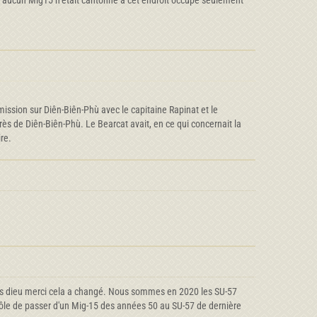
nce aucun Mig15 n’était cantonné à cet endroit occupé seulement
mission sur Diên-Biên-Phù avec le capitaine Rapinat et le
ès de Diên-Biên-Phù. Le Bearcat avait, en ce qui concernait la
re.
, mais dieu merci cela a changé. Nous sommes en 2020 les SU-57
z drôle de passer d'un Mig-15 des années 50 au SU-57 de dernière