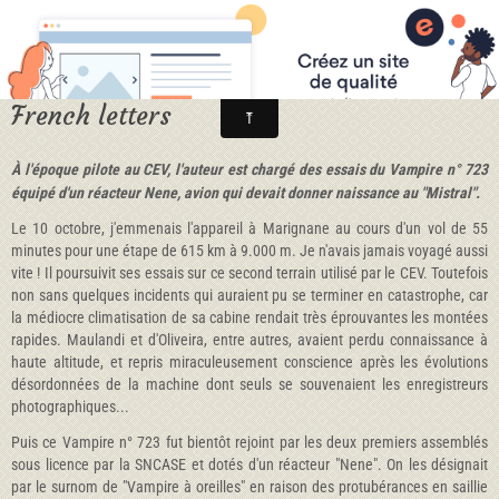
French letters
À l'époque pilote au CEV, l'auteur est chargé des essais du Vampire n°
723
équipé d'un réacteur Nene, avion qui devait donner naissance au "Mistral".
Le 10 octobre, j'emmenais l'appareil à Marignane au cours d'un vol de 55
minutes pour une étape de 615 km à 9.000 m. Je n'avais jamais voyagé aussi
vite ! Il poursuivit ses essais sur ce second terrain utilisé par le CEV. Toutefois
non sans quelques incidents qui auraient pu se terminer en catastrophe, car
la médiocre climatisation de sa cabine rendait très éprouvantes les montées
rapides. Maulandi et d'Oliveira, entre autres, avaient perdu connaissance à
haute altitude, et repris miraculeusement conscience après les évolutions
désordonnées de la machine dont seuls se souvenaient les enregistreurs
photographiques...
Puis ce Vampire n° 723 fut bientôt rejoint par les deux premiers assemblés
sous licence par la SNCASE et dotés d'un réacteur "Nene". On les désignait
par le surnom de "Vampire à oreilles" en raison des protubérances en saillie