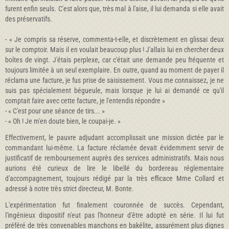
furent enfin seuls. C'est alors que, très mal à l'aise, il lui demanda si elle avait
des préservatifs.
- « Je compris sa réserve, commenta-t-elle, et discrètement en glissai deux
sur le comptoir. Mais il en voulait beaucoup plus ! J'allais lui en chercher deux
boîtes de vingt. J'étais perplexe, car c'était une demande peu fréquente et
toujours limitée à un seul exemplaire. En outre, quand au moment de payer il
réclama une facture, je fus prise de saisissement. Vous me connaissez, je ne
suis pas spécialement bégueule, mais lorsque je lui ai demandé ce qu'il
comptait faire avec cette facture, je l'entendis répondre »
- « C'est pour une séance de tirs... »
- « Oh ! Je m'en doute bien, le coupai-je. »
Effectivement, le pauvre adjudant accomplissait une mission dictée par le
commandant lui-même. La facture réclamée devait évidemment servir de
justificatif de remboursement auprès des services administratifs. Mais nous
aurions été curieux de lire le libellé du bordereau réglementaire
d'accompagnement, toujours rédigé par la très efficace Mme Collard et
adressé à notre très strict directeur, M. Bonte.
L'expérimentation fut finalement couronnée de succès. Cependant,
l'ingénieux dispositif n'eut pas l'honneur d'être adopté en série. Il lui fut
préféré de très convenables manchons en bakélite, assurément plus dignes