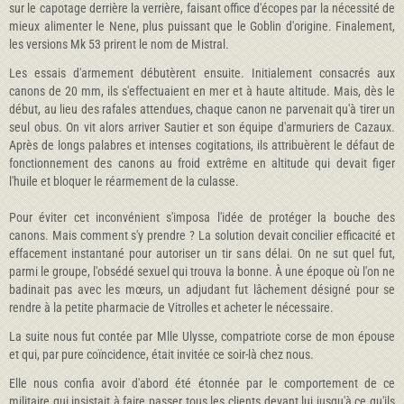
sur le capotage derrière la verrière, faisant office d'écopes par la nécessité de
mieux alimenter le Nene, plus puissant que le Goblin d'origine. Finalement,
les versions Mk 53 prirent le nom de Mistral.
Les essais d'armement débutèrent ensuite. Initialement consacrés aux
canons de 20 mm, ils s'effectuaient en mer et à haute altitude. Mais, dès le
début, au lieu des rafales attendues, chaque canon ne parvenait qu'à tirer un
seul obus. On vit alors arriver Sautier et son équipe d'armuriers de Cazaux.
Après de longs palabres et intenses cogitations, ils attribuèrent le défaut de
fonctionnement des canons au froid extrême en altitude qui devait figer
l'huile et bloquer le réarmement de la culasse.
Pour éviter cet inconvénient s'imposa l'idée de protéger la bouche des
canons. Mais comment s'y prendre ? La solution devait concilier efficacité et
effacement instantané pour autoriser un tir sans délai. On ne sut quel fut,
parmi le groupe, l'obsédé sexuel qui trouva la bonne. À une époque où l'on ne
badinait pas avec les mœurs, un adjudant fut lâchement désigné pour se
rendre à la petite pharmacie de Vitrolles et acheter le nécessaire.
La suite nous fut contée par Mlle Ulysse, compatriote corse de mon épouse
et qui, par pure coïncidence, était invitée ce soir-là chez nous.
Elle nous confia avoir d'abord été étonnée par le comportement de ce
militaire qui insistait à faire passer tous les clients devant lui jusqu'à ce qu'ils