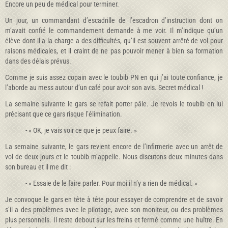
Encore un peu de médical pour terminer.
Un jour, un commandant d’escadrille de l’escadron d’instruction dont on
m’avait confié le commandement demande à me voir. Il m’indique qu’un
élève dont il a la charge a des difficultés, qu’il est souvent arrêté de vol pour
raisons médicales, et il craint de ne pas pouvoir mener à bien sa formation
dans des délais prévus.
Comme je suis assez copain avec le toubib PN en qui j’ai toute confiance, je
l’aborde au mess autour d’un café pour avoir son avis. Secret médical !
La semaine suivante le gars se refait porter pâle. Je revois le toubib en lui
précisant que ce gars risque l’élimination.
- « OK, je vais voir ce que je peux faire. »
La semaine suivante, le gars revient encore de l’infirmerie avec un arrêt de
vol de deux jours et le toubib m’appelle. Nous discutons deux minutes dans
son bureau et il me dit :
- « Essaie de le faire parler. Pour moi il n’y a rien de médical. »
Je convoque le gars en tête à tête pour essayer de comprendre et de savoir
s’il a des problèmes avec le pilotage, avec son moniteur, ou des problèmes
plus personnels. Il reste debout sur les freins et fermé comme une huître. En