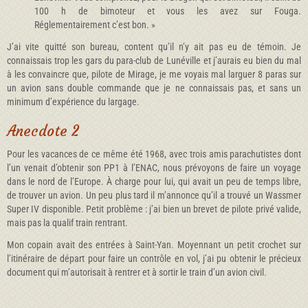
100 h de bimoteur et vous les avez sur Fouga.
Réglementairement c’est bon. »
J’ai vite quitté son bureau, content qu’il n’y ait pas eu de témoin. Je
connaissais trop les gars du para-club de Lunéville et j’aurais eu bien du mal
à les convaincre que, pilote de Mirage, je me voyais mal larguer 8 paras sur
un avion sans double commande que je ne connaissais pas, et sans un
minimum d’expérience du largage.
Anecdote 2
Pour les vacances de ce même été 1968, avec trois amis parachutistes dont
l’un venait d’obtenir son PP1 à l’ENAC, nous prévoyons de faire un voyage
dans le nord de l’Europe. À charge pour lui, qui avait un peu de temps libre,
de trouver un avion. Un peu plus tard il m’annonce qu’il a trouvé un Wassmer
Super IV disponible. Petit problème : j’ai bien un brevet de pilote privé valide,
mais pas la qualif train rentrant.
Mon copain avait des entrées à Saint-Yan. Moyennant un petit crochet sur
l’itinéraire de départ pour faire un contrôle en vol, j’ai pu obtenir le précieux
document qui m’autorisait à rentrer et à sortir le train d’un avion civil.