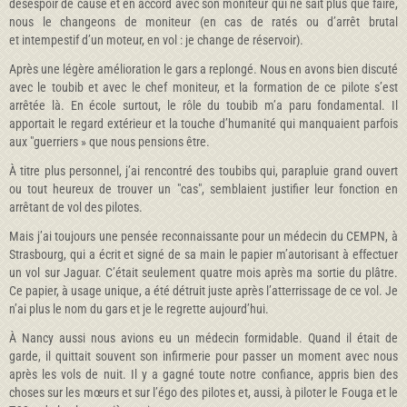
désespoir de cause et en accord avec son moniteur qui ne sait plus que faire,
nous le changeons de moniteur (en cas de ratés ou d’arrêt brutal
et intempestif d’un moteur, en vol : je change de réservoir).
Après une légère amélioration le gars a replongé. Nous en avons bien discuté
avec le toubib et avec le chef moniteur, et la formation de ce pilote s’est
arrêtée là. En école surtout, le rôle du toubib m’a paru fondamental. Il
apportait le regard extérieur et la touche d’humanité qui manquaient parfois
aux "guerriers » que nous pensions être.
À titre plus personnel, j’ai rencontré des toubibs qui, parapluie grand ouvert
ou tout heureux de trouver un "cas", semblaient justifier leur fonction en
arrêtant de vol des pilotes.
Mais j’ai toujours une pensée reconnaissante pour un médecin du CEMPN, à
Strasbourg, qui a écrit et signé de sa main le papier m’autorisant à effectuer
un vol sur Jaguar. C’était seulement quatre mois après ma sortie du plâtre.
Ce papier, à usage unique, a été détruit juste après l’atterrissage de ce vol. Je
n’ai plus le nom du gars et je le regrette aujourd’hui.
À Nancy aussi nous avions eu un médecin formidable. Quand il était de
garde, il quittait souvent son infirmerie pour passer un moment avec nous
après les vols de nuit. Il y a gagné toute notre confiance, appris bien des
choses sur les mœurs et sur l’égo des pilotes et, aussi, à piloter le Fouga et le