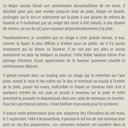
Le Major Jacobs faisait une présentation époustouflante de cet avion. Il
décollait plein pot, rase mottes jusqu’en bout de piste, départ en boucle,
prolongée sur le dos et redescente sur la piste à une dizaine de mètres de
hauteur et il enchaînait par un virage très serré à 450 nœuds, à une dizaine
de mètres, au ras du sol, pour repasser perpendiculairement à la piste.
Paradoxalement, je considère que ce virage à cette grande vitesse, si bas,
comme la figure la plus difficile à réaliser pour un pilote, car il n’a aucun
instrument qui lui donne sa hauteur. Il ne voit pas ses ailes et aucun
instrument ne peut lui indiquer sa hauteur. Cette faible hauteur relève d’un
pilotage d’instinct, d’une appréciation de la hauteur purement visuelle et
extrêmement délicate.
Il partait ensuite dans un looping avec un virage qui le remettait sur l’axe
piste, sortait le train et les volets sur le dos et terminait sa boucle à l’entrée
de la piste, posait les roues, redécollait et faisait un tonneau train sorti à
quelques mètres du sol, puis se posait à nouveau sur la piste et enfin
remettait la poussée et disparaissait dans une suite de tonneaux en montée.
Pour des spectateurs pilotes, c’était bluffant mais aussi pour les profanes.
Il assura cette présentation pour une séquence des Chevaliers du ciel mais,
le 2 septembre 1968 à Beauvechain, il percuta le sol lors de son tonneau train
sorti au ras des pâquerettes. Les cinéastes inclurent cet accident dans la