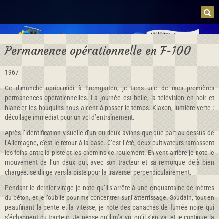
Permanence opérationnelle en F-100
1967
Ce dimanche après-midi à Bremgarten, je tiens une de mes premières
permanences opérationnelles. La journée est belle, la télévision en noir et
blanc et les bouquins nous aident à passer le temps. Klaxon, lumière verte :
décollage immédiat pour un vol d’entraînement.
Après l’identification visuelle d’un ou deux avions quelque part au-dessus de
l’Allemagne, c’est le retour à la base. C’est l’été, deux cultivateurs ramassent
les foins entre la piste et les chemins de roulement. En vent arrière je note le
mouvement de l’un deux qui, avec son tracteur et sa remorque déjà bien
chargée, se dirige vers la piste pour la traverser perpendiculairement.
Pendant le dernier virage je note qu’il s’arrête à une cinquantaine de mètres
du béton, et je l’oublie pour me concentrer sur l’atterrissage. Soudain, tout en
peaufinant la pente et la vitesse, je note des panaches de fumée noire qui
s’échappent du tracteur. Je pense qu’il m’a vu, qu’il s’en va, et je continue la