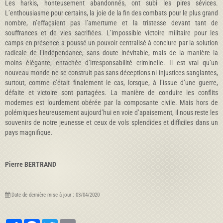
Les harkis, honteusement abandonnés, ont subi les pires sévices.
L’enthousiasme pour certains, la joie de la fin des combats pour le plus grand
nombre, n’effaçaient pas l’amertume et la tristesse devant tant de
souffrances et de vies sacrifiées. L’impossible victoire militaire pour les
camps en présence a poussé un pouvoir centralisé à conclure par la solution
radicale de l’indépendance, sans doute inévitable, mais de la manière la
moins élégante, entachée d’irresponsabilité criminelle. Il est vrai qu’un
nouveau monde ne se construit pas sans déceptions ni injustices sanglantes,
surtout, comme c’était finalement le cas, lorsque, à l’issue d’une guerre,
défaite et victoire sont partagées. La manière de conduire les conflits
modernes est lourdement obérée par la composante civile. Mais hors de
polémiques heureusement aujourd’hui en voie d’apaisement, il nous reste les
souvenirs de notre jeunesse et ceux de vols splendides et difficiles dans un
pays magnifique.
Pierre BERTRAND
Date de dernière mise à jour : 03/04/2020