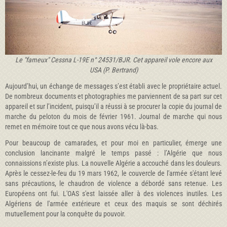
Le "fameux" Cessna L-19E n°
24531/BJR. Cet appareil vole encore aux
USA (P. Bertrand)
Aujourd’hui, un échange de messages s’est établi avec le propriétaire actuel.
De nombreux documents et photographies me parviennent de sa part sur cet
appareil et sur l’incident, puisqu’il a réussi à se procurer la copie du journal de
marche du peloton du mois de février 1961. Journal de marche qui nous
remet en mémoire tout ce que nous avons vécu là-bas.
Pour beaucoup de camarades, et pour moi en particulier, émerge une
conclusion lancinante malgré le temps passé : l’Algérie que nous
connaissions n’existe plus. La nouvelle Algérie a accouché dans les douleurs.
Après le cessez-le-feu du 19 mars 1962, le couvercle de l'armée s'étant levé
sans précautions, le chaudron de violence a débordé sans retenue. Les
Européens ont fui. L'OAS s'est laissée aller à des violences inutiles. Les
Algériens de l'armée extérieure et ceux des maquis se sont déchirés
mutuellement pour la conquête du pouvoir.