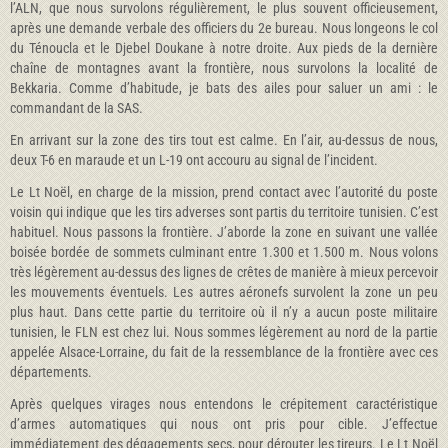
l’ALN, que nous survolons régulièrement, le plus souvent officieusement,
après une demande verbale des officiers du 2e bureau. Nous longeons le col
du Ténoucla et le Djebel Doukane à notre droite. Aux pieds de la dernière
chaîne de montagnes avant la frontière, nous survolons la localité de
Bekkaria. Comme d’habitude, je bats des ailes pour saluer un ami : le
commandant de la SAS.
En arrivant sur la zone des tirs tout est calme. En l’air, au-dessus de nous,
deux T-6 en maraude et un L-19 ont accouru au signal de l’incident.
Le Lt Noël, en charge de la mission, prend contact avec l’autorité du poste
voisin qui indique que les tirs adverses sont partis du territoire tunisien. C’est
habituel. Nous passons la frontière. J’aborde la zone en suivant une vallée
boisée bordée de sommets culminant entre 1.300 et 1.500 m. Nous volons
très légèrement au-dessus des lignes de crêtes de manière à mieux percevoir
les mouvements éventuels. Les autres aéronefs survolent la zone un peu
plus haut. Dans cette partie du territoire où il n’y a aucun poste militaire
tunisien, le FLN est chez lui. Nous sommes légèrement au nord de la partie
appelée Alsace-Lorraine, du fait de la ressemblance de la frontière avec ces
départements.
Après quelques virages nous entendons le crépitement caractéristique
d’armes automatiques qui nous ont pris pour cible. J’effectue
immédiatement des dégagements secs, pour dérouter les tireurs. Le Lt Noël