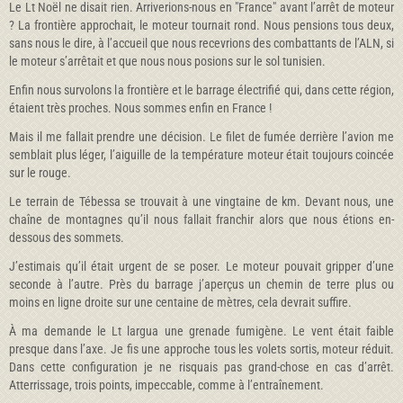
Le Lt Noël ne disait rien. Arriverions-nous en "France" avant l’arrêt de moteur
? La frontière approchait, le moteur tournait rond. Nous pensions tous deux,
sans nous le dire, à l’accueil que nous recevrions des combattants de l’ALN, si
le moteur s’arrêtait et que nous nous posions sur le sol tunisien.
Enfin nous survolons la frontière et le barrage électrifié qui, dans cette région,
étaient très proches. Nous sommes enfin en France !
Mais il me fallait prendre une décision. Le filet de fumée derrière l’avion me
semblait plus léger, l’aiguille de la température moteur était toujours coincée
sur le rouge.
Le terrain de Tébessa se trouvait à une vingtaine de km. Devant nous, une
chaîne de montagnes qu’il nous fallait franchir alors que nous étions en-
dessous des sommets.
J’estimais qu’il était urgent de se poser. Le moteur pouvait gripper d’une
seconde à l’autre. Près du barrage j’aperçus un chemin de terre plus ou
moins en ligne droite sur une centaine de mètres, cela devrait suffire.
À ma demande le Lt largua une grenade fumigène. Le vent était faible
presque dans l’axe. Je fis une approche tous les volets sortis, moteur réduit.
Dans cette configuration je ne risquais pas grand-chose en cas d’arrêt.
Atterrissage, trois points, impeccable, comme à l’entraînement.