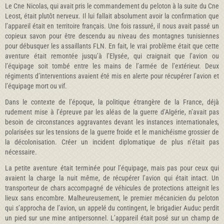
Le Cne Nicolas, qui avait pris le commandement du peloton à la suite du Cne
Leost, était plutôt nerveux. Il lui fallait absolument avoir la confirmation que
l’appareil était en territoire français. Une fois rassuré, il nous avait passé un
copieux savon pour être descendu au niveau des montagnes tunisiennes
pour débusquer les assaillants FLN. En fait, le vrai problème était que cette
aventure était remontée jusqu’à l’Elysée, qui craignait que l’avion ou
l’équipage soit tombé entre les mains de l’armée de l’extérieur. Deux
régiments d’interventions avaient été mis en alerte pour récupérer l’avion et
l’équipage mort ou vif.
Dans le contexte de l’époque, la politique étrangère de la France, déjà
rudement mise à l’épreuve par les aléas de la guerre d’Algérie, n’avait pas
besoin de circonstances aggravantes devant les instances internationales,
polarisées sur les tensions de la guerre froide et le manichéisme grossier de
la décolonisation. Créer un incident diplomatique de plus n’était pas
nécessaire.
La petite aventure était terminée pour l’équipage, mais pas pour ceux qui
avaient la charge la nuit même, de récupérer l’avion qui était intact. Un
transporteur de chars accompagné de véhicules de protections atteignit les
lieux sans encombre. Malheureusement, le premier mécanicien du peloton
qui s’approcha de l’avion, un appelé du contingent, le brigadier Auduc perdit
un pied sur une mine antipersonnel. L’appareil était posé sur un champ de