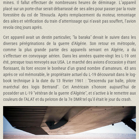
mines. Il fallut effectuer de nombreuses heures de déminage. L’appareil
placé sur un porte-char serait débarrassé de ses ailes pour passer par la route
forestière du col de Ténoucla. Après remplacement du moteur, remontage
des ailes et vérification du train d’atterrissage qui n’avait pas souffert, l’avion
revola cinq jours après.
Cet appareil avait un destin particulier, "la baraka" devait le suivre dans les
diverses pérégrinations de la guerre d’Algérie. Son retour en métropole,
comme la plus grande partie des appareils servant en Algérie, a du
s’effectuer en convoyage aérien. Dans les années quatre-vingt les L-19 ont
été, presque tous renvoyés aux USA. Le marché des avions d’occasion y étant
florissant, ils font encore le bonheur d’un grand nombre d’amateurs. 43 ans
après ce vol mémorable, le propriétaire actuel du L-19 découvrait dans le log-
book technique à la date du 13 février 1961 : "Descendu par balle, pilote
maréchal des logis Bertrand". Cet Américain s’honore aujourd’hui de
posséder un L-19 "vétéran de la guerre d’Algérie", et s’active à le remettre aux
couleurs de l’ALAT et du peloton de la 7e DMR tel qu’il était le jour du crash.