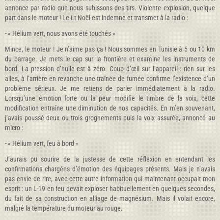
annonce par radio que nous subissons des tirs. Violente explosion, quelque
part dans le moteur ! Le Lt Noël est indemne et transmet à la radio :
- « Hélium vert, nous avons été touchés »
Mince, le moteur ! Je n’aime pas ça ! Nous sommes en Tunisie à 5 ou 10 km
du barrage. Je mets le cap sur la frontière et examine les instruments de
bord. La pression d’huile est à zéro. Coup d’œil sur l’appareil : rien sur les
ailes, à l’arrière en revanche une traînée de fumée confirme l’existence d’un
problème sérieux. Je me retiens de parler immédiatement à la radio.
Lorsqu’une émotion forte ou la peur modifie le timbre de la voix, cette
modification entraîne une diminution de nos capacités. En m’en souvenant,
j’avais poussé deux ou trois grognements puis la voix assurée, annoncé au
micro :
- « Hélium vert, feu à bord »
J’aurais pu sourire de la justesse de cette réflexion en entendant les
confirmations chargées d’émotion des équipages présents. Mais je n’avais
pas envie de rire, avec cette autre information qui maintenant occupait mon
esprit : un L-19 en feu devait exploser habituellement en quelques secondes,
du fait de sa construction en alliage de magnésium. Mais il volait encore,
malgré la température du moteur au rouge.