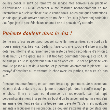
de m’y poser. Il suffit de remettre en service mes souvenirs de précision
d’atterrissage ! J’ai dû chercher à me rassurer inconsciemment en me
raccrochant à quelque chose que je connaissais. Après quelques corrections,
je sais que je vais arriver dans cette trouée et j’en suis (bêtement) satisfait !
Sauf que je n’ai pas réfléchi un instant à ce qui pouvait m’y attendre...
Violente douleur dans le dos !
Je me mets face au vent pour pouvoir surveiller mes arrières, et le bord de la
trouée arrive vite, très vite. Dedans, j’aperçois une souche d’arbre à moitié
déterrée, informe et agrémentée d’un reste de tronc secondaire d’environ 2
m de haut. Ça me glace, mais il est trop tard pour tenter quoi que ce soit. Je
ne suis plus que le spectateur d’un film en accéléré. Le sol se précipite vers
moi. Je passe à 1 m de la souche, et je percute violemment la planète. J’ai
essayé d’absorber au maximum le choc avec les jambes, mais ça n’a pas
suffi.
Presque instantanément, ce sont mes fesses qui percutent. Je ressens une
violente douleur dans le dos et je me retrouve à plat dos, le souffle coupé par
le choc. Il n’y a pas eu d’amorce de roulé-boulé, car j’ai tapé
perpendiculairement à la pente, en bout d’un balancement qui m’a entraîné
en arrière dès l’entrée dans la trouée (une dévente ?). Je mets quelques
instants à récupérer ma respiration. La douleur s’atténue et je constate que