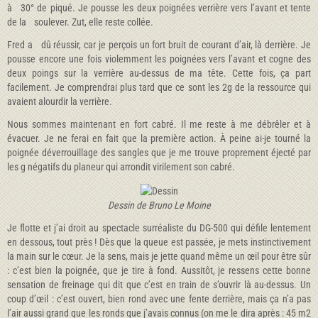
à 30° de piqué. Je pousse les deux poignées verrière vers l’avant et tente
de la soulever. Zut, elle reste collée.
Fred a dû réussir, car je perçois un fort bruit de courant d’air, là derrière. Je
pousse encore une fois violemment les poignées vers l’avant et cogne des
deux poings sur la verrière au-dessus de ma tête. Cette fois, ça part
facilement. Je comprendrai plus tard que ce sont les 2g de la ressource qui
avaient alourdir la verrière.
Nous sommes maintenant en fort cabré. Il me reste à me débrêler et à
évacuer. Je ne ferai en fait que la première action. À peine ai-je tourné la
poignée déverrouillage des sangles que je me trouve proprement éjecté par
les g négatifs du planeur qui arrondit virilement son cabré.
Dessin de Bruno Le Moine
Je flotte et j’ai droit au spectacle surréaliste du DG-500 qui défile lentement
en dessous, tout près ! Dès que la queue est passée, je mets instinctivement
la main sur le cœur. Je la sens, mais je jette quand même un œil pour être sûr
: c’est bien la poignée, que je tire à fond. Aussitôt, je ressens cette bonne
sensation de freinage qui dit que c’est en train de s’ouvrir là au-dessus. Un
coup d’œil : c’est ouvert, bien rond avec une fente derrière, mais ça n’a pas
l’air aussi grand que les ronds que j’avais connus (on me le dira après : 45 m2